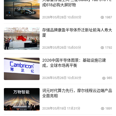
成618必购大屏好物
提高单线程性能还是注重多线程能力？
2026年05月28日 10点00分
1987
据悉，Sun公司Solaris的新版本最多可支持256个核心，最
多线程数则可达到2048个。这么多的线程，用户是否真的
存储品牌康盈半导体乔迁新址前海人寿大
厦
需要？而在并行计算风起云涌的时代，单线程又能走多远？
2026年05月26日 15点00分
1792
这个话题是根据上面的内容延伸下来的。在争论多核心和高
频率的同时，单线程和多线程的对撞也非常受人关注。仍以
2026中国半导体图景：基础设施已建
Power6为例，该CPU为双核单线程架构，Bradley表示，
成，全球市场再平衡
由于采用了一种均衡性的设计，不仅突出了CPU的性能，还
考虑到了相关的缓存、I/O的问题，所以POWER6系统能够
2026年05月26日 10点30分
985
发挥出非常卓越的性能。而T2是拥有8个内核、每个内核包
词元时代算力先行，摩尔线程云边端产品
含8个线程的第一款实现商用批量生产的处理器。也就是
全面亮相
说，T2上可以最多安装64个系统。
2026年05月19日 17点31分
1891
从技术角度来看，单线程和多线程可以满足不同的计算需