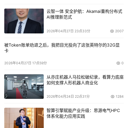
逐步提升CPU的线程数目。有意思的是，记者在查阅Sun的
云智一体 安全护航：Akamai重构分布式
最新资料时也发现，Sun的Rock处理器在注重多线程优势的
AI推理新范式
同时，也反过来强调要提升单线程的性能，实现单线程和多
线程应用程序的优化。
2026年04月27日 23点33分
2007
这说明，单线程和多线程并不都是绝对的，只有取长补短，
被Token账单劝退之后，我把目光投向了这张英特尔的32G显
卡
完善自身性能，才能满足不同层次用户的需求，整个产业也
才能健康发展。
2026年04月27日 17点59分
0
RISC还是安腾？
从亦庄机器人马拉松破纪录，看算力底座
如何支撑人形机器人商业化
11月，英特尔发布双核安腾9100 系列处理器平台，英特尔
通过此次产品的发布，再次向竞争对手吹响了进攻的号角，
2026年04月24日 22点31分
1284
这对于在企业计算领域一家独大的IBM不啻是个坏消息，因
智算引擎赋能产业升级：思源电气HPC
为安腾最直接的竞争目标就是Power系列处理器。
体系化能力应用实践
并且，英特尔凭借高端企业计算市场生力军的角色，从各各