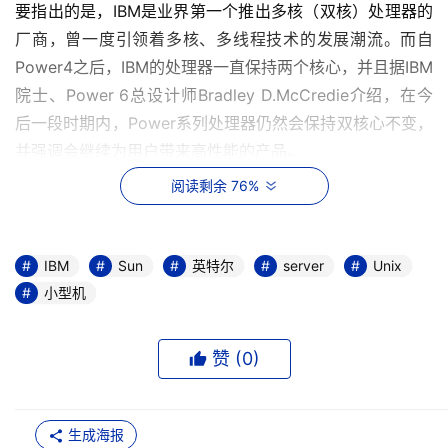
要指出的是，IBM是业界第一个推出多核（双核）处理器的
厂商，曾一度引领着多核、多线程技术的发展潮流。而自
Power4之后，IBM的处理器一直保持两个核心，并且据IBM
院士、Power 6总设计师Bradley D.McCredie介绍，在今
后一段时期内，Power系列处理器仍然会保持双核心不变，
并强调会继续为用户带来高性能的产品。
阅读剩余 76%
8月，Sun发布了UltraSPARC T2，该公司称其为"全球速度
最快的商用微处理器"，拥有8个内核，单个芯片的并行计算
性能高达 89.6 Ghz，Sun还计划将其开源，用Sun CEO 施
IBM
Sun
英特尔
server
Unix
瓦茨的话说，要让 Niagara 2 成为唯一的一种可以通过开
小型机
源社区获取核心设计信息的商品化硅片--其性能和市场影响
力将与日俱增。并且，Sun的下一代处理器Rock的核心数将
赞 (
0
)
会达到16个。至此，一个提供业界最高的主频，一个提供业
界最高的单芯片并行计算性能，两家公司都在不同道路上将
技术发展提升到了现有水平的极致。
生成海报