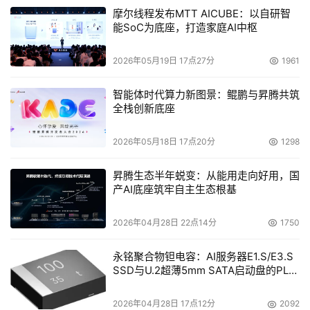
求。提升单线程性能可以提高系统运行效率，适用于以性
摩尔线程发布MTT AICUBE：以自研智
能、可靠性等为第一需求的用户。而多线程的应用通常不是
能SoC为底座，打造家庭AI中枢
为了提高运行效率，而是为了提高资源使用效率，如网络访
2026年05月19日 17点27分
1961
问等。
智能体时代算力新图景：鲲鹏与昇腾共筑
可以说，IBM和Sun在单线程和多线程上的分歧，将2007年
全栈创新底座
的小型机市场带入了两种不同的领域。一边，IBM在高可靠
性、安全性、高性能市场风光无限；另一边，Sun凭借多线
2026年05月18日 17点20分
1298
程、多核心，在市场中始终保有相当可观的份额，并且在今
昇腾生态半年蜕变：从能用走向好用，国
年一举扭亏为盈。同时，也再次证明了，在现阶段，不管是
产AI底座筑牢自主生态根基
多线程还是单线程，都有其一定的用户需求。只不过，与多
核心和高主频这一对矛盾不同的是，IBM和Sun在对待多线
2026年04月28日 22点14分
1750
程与单线程时，出现了取长补短、相互融合的局面。
永铭聚合物钽电容：AI服务器E1.S/E3.S
前不久，记者采访Bradley时，他在强调IBM旨在为业界提
SSD与U.2超薄5mm SATA启动盘的PLP
电容选型分析
供"最突出的单线程性能"产品的同时，也指出随着软件技术
2026年04月28日 17点12分
2092
的发展和相关应用的需求，IBM也会在保持均衡性的同时，