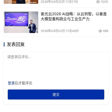
2026年04月20日 17点17分
1000
个领域向对手IBM发动了猛攻，而IBM也不甘示弱，积极应
对。为了拉大和安腾的距离，Power6采用了65纳米的制造
紫光云2026 AI战略：从云到智，以垂直
工艺，而英特尔安腾2处理器9000系列（Montecito）和最
大模型重构政企与工业生产力
新的9100系列依旧采用90纳米制造工艺。但是，IBM这种
2026年04月03日 17点49分
688
优势随着不久之后英特尔安腾2 Tukwila的推出将会丧失。
Tukwila将是首款采用65纳米制造工艺的四核安腾处理器，
发表回复
具有超线程（HT）技术、大型片上高速缓存、集成的内存
控制器以及全新高速互连，在性能上要比当前的双核英特尔
请登录后评论...
安腾2处理器高出一倍。除了延用当前处理器可靠的RAS功
能之外，Tukwila还将增添几项全新特性。Tukwila之后的
Poulson将基于全新超并行微体系结构（ultra parallel 
micro-architecture），侧重于在可靠性、灵活性和可扩充
登录
后才能评论
性上的优化提升。更引人注目的是，Poulson将采用英特尔
提交
先进的32纳米制造工艺生产。从安腾的路线图不难看出，
英特尔的发展策略是多核、多线程、注重能效和制造工艺，
这与IBM的Power的高主频和高性能是不同的。