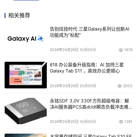
其实，无论强调主频还是核心，都要以市场需求为原点。在
相关推荐
记者看来，在小型机市场，高主频或多核心，都有其需求群
体。像Power6比较适合对数据的精确度、可靠性非常敏感
告别炫技时代 三星Galaxy系列让创新AI
的行业或应用，如税收、金融以及ERP等。截至上个月，基
功能成为“标配”
于Power6的服务器已经卖出1000台，这为高主频用户需求
提供了很好的佐证。而T2的并行计算、多线程则对响应时
2026年05月26日 10点00分
1678
间要求比较高的领域，如互联网、医学影像和工业印刷等行
618 办公装备升级指南：AI 加持三星
业有着一定优势。据悉，目前在T2上的软件认证已经超过
Galaxy Tab S11 ，高效办公更顺心
了1万种，诸如美国加州伯克利大学等著名院校都订购了基
于T2的产品。当然，多核心还面临着如何提高资源利用率
2026年05月26日 20点00分
2003
的问题，这就要靠虚拟化技术来解决了。
永铭SDF 3.0V 330F方形超级电容：解
决AI服务器PCS高di/dt瞬态负载冲击难
因此，记者认为，两者在相当长的一段时间内，会协调发
题
展，共同成长，市场规律注定谁也无法一支独秀。这一点，
2026年05月25日 10点00分
1281
IBM和Sun其实看得很清楚，之所以还要相互攻击，只不过
想进一步强调自己在业界的优势地位而已。
大容量存储空间 三星Galaxy Tab S10 FE