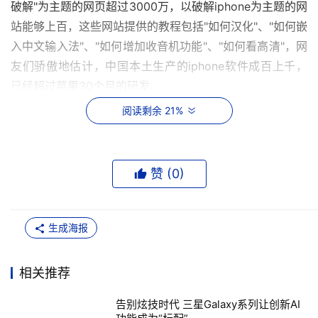
破解"为主题的网页超过3000万，以破解iphone为主题的网
站能够上百，这些网站提供的教程包括"如何汉化"、"如何嵌
入中文输入法"、"如何增加收音机功能"、"如何看高清"，网
友们骄傲地估计，中国本土生产的iphone软件成百上千，
已经超过苹果30个月的研发。
阅读剩余 21%
苹果会对地下产业链听之任之吗？上个周末，在朝外百脑汇
数码卖场，如果手中碰巧持有跟iphone长相类似的手机，
消费者随时会遭遇佩戴零售商工牌的工作人员的神秘查
赞 (
0
)
问："请问您的手机是苹果的吗？"但苹果中国方面昨天对记
者表示，目前尚未对中国的"破解版卖家"有所行动。此前有
消息称，苹果已经对新加坡的"盗版"销售商发出诉讼通牒。
生成海报
苹果中国相关负责人表示，由于这款最热门的数码产品还未
上市，因此不便作任何评论，"只能说它将于2008年进入中
相关推荐
国，这个计划没有变"。
告别炫技时代 三星Galaxy系列让创新AI