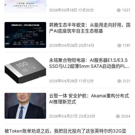
2026年05月18日 17点20分
1327
昇腾生态半年蜕变：从能用走向好用，国
产AI底座筑牢自主生态根基
2026年04月28日 22点14分
1781
永铭聚合物钽电容：AI服务器E1.S/E3.S
SSD与U.2超薄5mm SATA启动盘的PLP
电容选型分析
2026年04月28日 17点12分
2121
云智一体 安全护航：Akamai重构分布式
AI推理新范式
2026年04月27日 23点33分
2034
被Token账单劝退之后，我把目光投向了这张英特尔的32G显