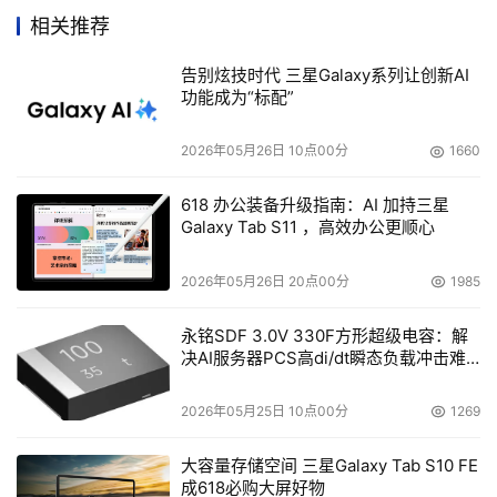
决方案的主要原因：带内解决方案有很多先天的局限性。
相关推荐
　　可以看出Dani Naor举这个例子是想说明，带外技术相
告别炫技时代 三星Galaxy系列让创新AI
功能成为“标配”
对带内技术存在着很大的优势。但是为什么带外技术在市场
上的发展并不是很好？Dani Naor解释说，“任何技术都是有
2026年05月26日 10点00分
1660
进化的过程。StoreAge公司以前也是做带内的，后来发现
有很多局限性。今天你看到EMC已经认同了（带外技
618 办公装备升级指南：AI 加持三星
Galaxy Tab S11 ，高效办公更顺心
术），至少还有10家公司在开发这种解决方案。智能交换机
只接受带外的解决方案。可能两三年以后带外的方案会取代
2026年05月26日 20点00分
1985
带内的方案。”
永铭SDF 3.0V 330F方形超级电容：解
　　Gartner和IDC都同意并承认业务连续性是在IT里面最
决AI服务器PCS高di/dt瞬态负载冲击难
题
重要的一个方向，实际上就包括用户的应用体系在24*7环
2026年05月25日 10点00分
1269
境下运行，包括灾备是非常重要的。IDC对于2006年存储
市场的三个预测：第一个预测是，存储虚拟化会有越来越多
大容量存储空间 三星Galaxy Tab S10 FE
的用户使用；第二是，对于中型企业来说，为了更加快速的
成618必购大屏好物