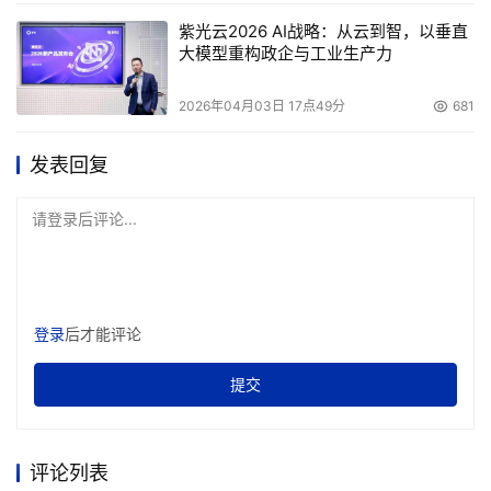
点此免费订阅『存储e周刊』，第一时间快速掌握全球领
紫光云2026 AI战略：从云到智，以垂直
大模型重构政企与工业生产力
域的最新动态
；
点此免费订阅《信息存储》杂志，“信息创造价值”
。
2026年04月03日 17点49分
681
发表回复
本文来源于DOIT传媒，文章内容仅供参考，不构成投资建议。
请登录后评论...
登录
后才能评论
提交
评论列表