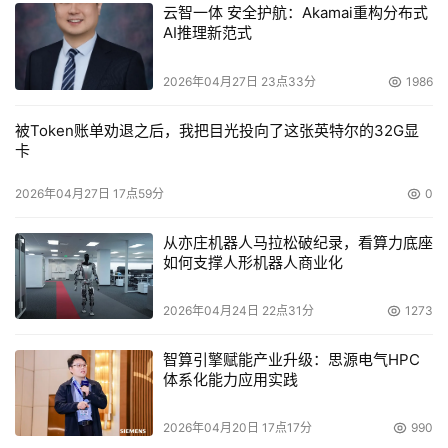
云智一体 安全护航：Akamai重构分布式
AI推理新范式
　　另一点，实际上在两年前就已经有非常成型的产品，
StoreAge相信在技术上较EMC领先将近两年的时间，全球
2026年04月27日 23点33分
1986
有很多的用户安装，目前有很多的客户，EMC的产品刚刚
发布，成功性有待考验，但实际StoreAge都经过市场客户
被Token账单劝退之后，我把目光投向了这张英特尔的32G显
卡
的考验。 
2026年04月27日 17点59分
0
　　StoreAge公司目前在全球的主要推广模式是通过代
理，这一点和很多已经进入中国的国际公司相比差得很多。
从亦庄机器人马拉松破纪录，看算力底座
因为StoreAge主要是做研发，自身希望产品在技术上面领
如何支撑人形机器人商业化
先一年到两年。起码在销售方面StoreAge会做一个很大的
代理商网络，其实在中国市场已经开始做这种事情了，也有
2026年04月24日 22点31分
1273
一些非常大的公司，专门做软件分销的或者是软硬件分销的
智算引擎赋能产业升级：思源电气HPC
公司，目前已经谈成了一家，但还没有宣布。还有其他一两
体系化能力应用实践
家很大的公司，也很快的拿到StoreAge的许可。 
2026年04月20日 17点17分
990
点此阅读完整的第122期『存储e周刊』
；