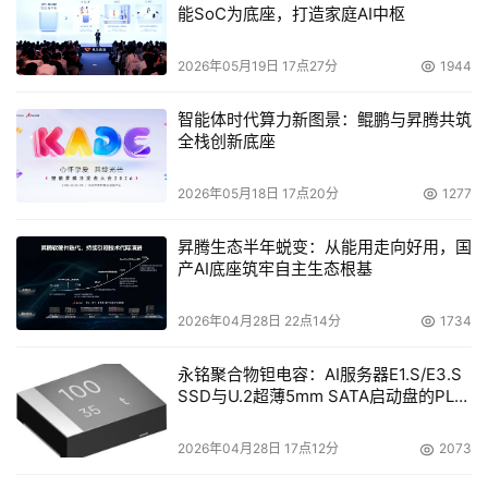
能SoC为底座，打造家庭AI中枢
　　但事实上，EMC的Invista与StoreAge的产品还是有很
2026年05月19日 17点27分
1944
大差别的。其中比较大的一个差别是，Invista实际上是要求
Agent，而StoreAge在每个服务器放一个小的Agent，然后
智能体时代算力新图景：鲲鹏与昇腾共筑
用这个Agent和SVM之间做通讯。对于StoreAge来说，可
全栈创新底座
以把这个Agent放在服务器上也可以放在交换机上，就像包
括博科这种上面有运算能力的智能交换机StoreAge也可以
2026年05月18日 17点20分
1277
把Agent放在上面，但Invista就只能放在交换机上，就是说
昇腾生态半年蜕变：从能用走向好用，国
客户有一个现有的环境，他这个环境已经做好了，如果想用
产AI底座筑牢自主生态根基
Invista就必须把交换机全部换掉。如果以前用的是非智能交
换机，那用户必须把交换机换掉，重新换成一种智能交换机
2026年04月28日 22点14分
1734
但智能交换机的价钱是非常非常昂贵的。对于StoreAge来
永铭聚合物钽电容：AI服务器E1.S/E3.S
说其实都无所谓，可以用任何的交换机。客户原来有的这种
SSD与U.2超薄5mm SATA启动盘的PLP
环境，StoreAge只要进去都可以管理，但EMC是做不到
电容选型分析
的，Invista必须在新环境里面或者用户把原有的交换机全部
2026年04月28日 17点12分
2073
都换掉，这就是二者的差别。