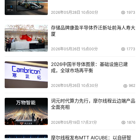
容灾，系统的远程数据中心会越来越重要；第三是说磁盘到
磁盘、磁盘到磁带的这种方式会越来越多，实际上在今天越
2026年05月28日 10点00分
1973
来越多的国外客户已经更少的使用磁带这种方式，而是更多
存储品牌康盈半导体乔迁新址前海人寿大
的使用磁盘到磁盘这种方式。在Dani Naor看来，IDC的这
厦
三个预测，恰恰是StoreAge在技术上最强的部分，也可以
说是StoreAge的核心所在。
2026年05月26日 15点00分
1773
2026中国半导体图景：基础设施已建
　　为了进一步说明，StoreAge的带外虚拟技术事实上是
成，全球市场再平衡
有极大优势的，Dani Naor向我们介绍了最近与StoreAge
相关的两件大事。第一件事是与CA公司签订合作协议，表
2026年05月26日 10点30分
962
明世界上第三大软件公司已经认同StoreAge的带外虚拟化
产品，也就说明我们不在是一个小公司，即使在今天看起来
词元时代算力先行，摩尔线程云边端产品
全面亮相
很小，但实际上技术已经转换成业界的认可。那第二件事是
EMC也发布了一个Invista，这是个带外解决方案。就是说
2026年05月19日 17点31分
1876
这件事情证明了什么？证明了世界最大的存储公司已经认同
了带外解决方案对于业界来讲是最好的解决方案。
摩尔线程发布MTT AICUBE：以自研智