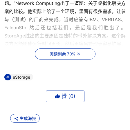
题。“Network Computing出了一道题：关于虚拟化解决方
案的比较。他实际上给了一个环境，里面有很多需求，让参
与（测试）的厂商来完成，当时应答有IBM、VERITAS、
FalconStor然后还包括我们，最后是我们胜出了。
StoreAge胜出的主要原因是独特的带外解决方案。这个解
决方案能够使运行时间更长，然后更容易管理更容易扩展，
有很多优势，最后Network Computing Magazine选择了
阅读剩余 70%
StoreAge作为editor choice奖。”Network Computing选
择StoreAge的最主要原因是，带内虚拟化产品意味着服务
器要先接到安装了虚拟引擎的设备上，该设备再连接到SAN
eStorage
交换机，然后再连接存储设备。这种方式在服务器数量、磁
盘阵列数量不多的时候没有什么问题，但当客户有大量的服
赞 (
0
)
务器与磁盘阵列时，由于所有的设备都要连接到虚拟引擎设
备上，端口数可能就会不够，会需要虚拟引擎设备上有更大
的内存。另外，带内虚拟在提供冗余时也会需要更多的花
生成海报
费，并且扩展性也比较差。这也就是业界越来越关注带外解