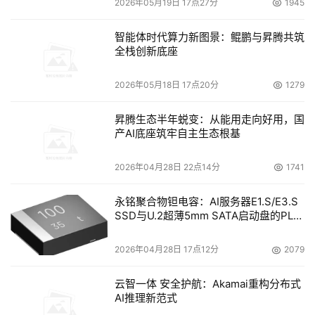
2026年05月19日 17点27分
1945
格是颇具优势的。
智能体时代算力新图景：鲲鹏与昇腾共筑
至少有一位分析师认为，Data Islandia的服务对于那些被数
全栈创新底座
据问题困扰的美国企业来说不失为一种可行的选择，Toigo 
Partners International的分析师Jon Toigo表示，"我一听
2026年05月18日 17点20分
1279
到这个消息就觉得这是个不错的主意，我觉得冰岛可能会成
昇腾生态半年蜕变：从能用走向好用，国
为数据存储行业的瑞士银行。（瑞士以银行业和逃税天堂闻
产AI底座筑牢自主生态根基
名于世，其银行保证安全和绝不透露客户信息，其税务政策
保证了富人的钱不用去缴税）"
2026年04月28日 22点14分
1741
Toigo谈到，"我认为这个管理归档服务的巧妙概念简直像个
永铭聚合物钽电容：AI服务器E1.S/E3.S
天赐之物，尤其是对那些较大型的公司来说，当然也许还有
SSD与U.2超薄5mm SATA启动盘的PLP
电容选型分析
小公司。他们在购买大量新硬件和软件方面的预算紧张，也
2026年04月28日 17点12分
2079
没有精力去聘请并培训大量的IT员工去管理归档。"
云智一体 安全护航：Akamai重构分布式
不过，用户是否会为了绿色归档服务花钱呢？
AI推理新范式