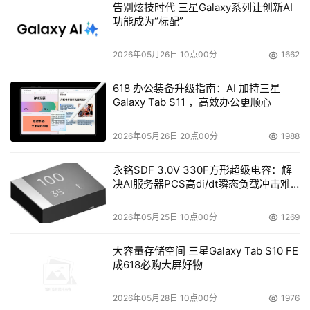
告别炫技时代 三星Galaxy系列让创新AI
归档平台（HCAP）软件之上的管理界面来对数据进行删
功能成为“标配”
除、索引、搜索等相关操作。
2026年05月26日 10点00分
1662
目前Data Islandia打算在其已经达到53PB的归档系统中增
加日立的USP V平台，并且将在其系统中使用HDS最新发布
618 办公装备升级指南：AI 加持三星
的节能型硬盘。
Galaxy Tab S11 ，高效办公更顺心
与很多其他的存储厂商类似，这两家公司在向客户推荐自己
2026年05月26日 20点00分
1988
的服务时也打出了绿色牌，顺应了目前绿色存储的潮流。
永铭SDF 3.0V 330F方形超级电容：解
决AI服务器PCS高di/dt瞬态负载冲击难
HDS的首席技术官Hu Yoshida在最近的一篇博客文章中表
题
示，"我们的主要数据中心的设备的电力都是来自可再生能
2026年05月25日 10点00分
1269
源的，而且我们数据管理策略非常的细致，并努力将其对环
境的影响降至最低。"他还在博客文章中特别强调到，Data 
大容量存储空间 三星Galaxy Tab S10 FE
成618必购大屏好物
Islandia的数据中心所获得的能源供应都来自于地热或水电
能源。
2026年05月28日 10点00分
1976