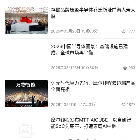
Squire也强调到，"在电力传输方面，冰岛的相关碳排放完
存储品牌康盈半导体乔迁新址前海人寿大
全等于零。"他认为，他的公司折在冰岛首都雷克亚维克附
厦
近的数据中士提供了"这世界上最为环保的绿色管理的归
档。"
2026年05月26日 15点00分
1777
现在，供应商们越来越多的把绿色技术作为销售存储系统和
2026中国半导体图景：基础设施已建
成，全球市场再平衡
服务的主要卖点，虽然用户们对于绿色存储的反响并不一
致。
2026年05月26日 10点30分
963
至于说将磁盘送到冰岛而能够获得的财务上的优势，Squire
词元时代算力先行，摩尔线程云边端产品
认为，Data Islandia的归档服务比美国和英国是市场上已经
全面亮相
存储在的归档服务更加廉价，比如说在美国市场上已经站稳
了脚跟的Iron Mountain公司提供的归档服务。
2026年05月19日 17点31分
1877
"我们的价格中包括了绿色能源的价格，这代表着比用户在
摩尔线程发布MTT AICUBE：以自研智
能SoC为底座，打造家庭AI中枢
欧洲或者北美市场上所找到的价格更具有竞争力。"虽然没
有透露Data Islandia的价格情况，但是Squire认为他们的价