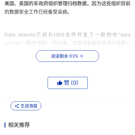
美国、英国的非政府组织管理归档数据，因为这些组织目前
的数据安全工作已经备受诟病。
Data Islandia已经与HDS合作开发了一款称作"data 
scooter（数据滑板）"的设备，这款设备能够将用户磁盘上
的数据传输到冰岛首都雷克亚维克附近的归档站点，Squire
阅读剩余 63%
表示说，这个设备是一款能够装入18TB的SATA磁盘的磁盘
保护盒。
赞 (
0
)
Squire表示，当这个磁盘保护盒装满后，Data Islandia就将
其运回，并将数据导入到公司的数据架构体系中，他还补充
到，"在这些磁盘开始旅程前，上面的数据都是经过用户加
生成海报
密的。"
一旦数据进入Data Islandia的数据中心，用户就可以通过互
相关推荐
联网来管理自己的数据，并可以使用一个建立在日立的内容