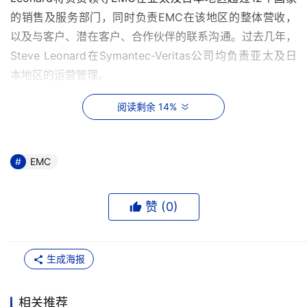
的销售及服务部门，同时负责EMC在该地区的整体营收，
以及与客户、潜在客户、合作伙伴的联系沟通。过去几年，
Steve Leonard在Symantec-Veritas公司均负责亚太及日
本地区的运营管理。 
阅读剩余 14%
    在此之前，Steve Leonard曾任职EDS18年，期间升任
欧洲、中东以及非洲等地区的解决方案咨询总裁一职。在目
前的此次人事调动中，Leonard将接替Steven Fitz的职
EMC
务。Steven Fitz在带领EMC在亚太及日本地区实现连续4
年增长与拓展之后，将返回EMC美国运营部门担任另一高
赞 (
0
)
级管理要职。
本文来源于DOIT传媒，文章内容仅供参考，不构成投资建议。
生成海报
相关推荐