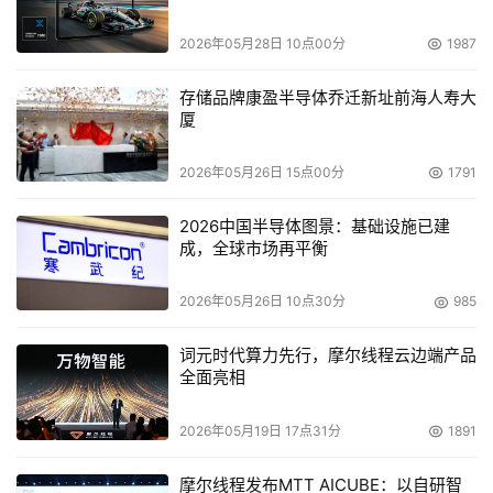
“我们需要一个成员对中国市场非常了解，这样才能分析
2026年05月28日 10点00分
1987
有效和提高市场，无疑简安琦是一个最好人选。”而赖一龙
则是因为个人原因希望离去。英特尔内部猜测，他更多是因
存储品牌康盈半导体乔迁新址前海人寿大
为家庭原因。
厦
该发言人也强调，“英特尔中国的目标依然在那，需要我
2026年05月26日 15点00分
1791
们去达到，因此变动不会对员工、合作伙伴造成太大的影
2026中国半导体图景：基础设施已建
响，也不会影响我们既定的目标。”
成，全球市场再平衡
2026年05月26日 10点30分
985
本文来源于DOIT传媒，文章内容仅供参考，不构成投资建议。
词元时代算力先行，摩尔线程云边端产品
全面亮相
2026年05月19日 17点31分
1891
摩尔线程发布MTT AICUBE：以自研智