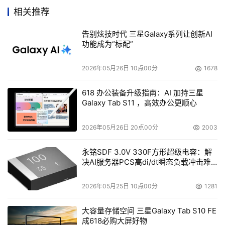
尔中国区运行了一段时间的双架构管理的模式，将暂时告一
相关推荐
段落。英特尔在近段时间以来一直采取的是双架构运营模
告别炫技时代 三星Galaxy系列让创新AI
式，即采用两位总经理(总裁)来负责同一市场。与此类似的
功能成为“标配”
是，戴尔在亚太市场也采用同一模式。
2026年05月26日 10点00分
1678
否认人事变动将带来震荡
618 办公装备升级指南：AI 加持三星
Galaxy Tab S11 ，高效办公更顺心
不过，此次英特尔两位中国总经理在同一时间内变动，
仍然引发了外界的部分猜测。对此，英特尔中国新闻发言人
2026年05月26日 20点00分
2003
表示说，目前英特尔中国没有任何其他高管变动，也不会带
动其他高管离开。
永铭SDF 3.0V 330F方形超级电容：解
决AI服务器PCS高di/dt瞬态负载冲击难
题
她表示，“英特尔这一高管变动是在日常运营中很正常的
2026年05月25日 10点00分
1281
一个举动，可能(因为两位总经理同时变动)看起来很敏感，
但内部看其实很正常。”
大容量存储空间 三星Galaxy Tab S10 FE
成618必购大屏好物