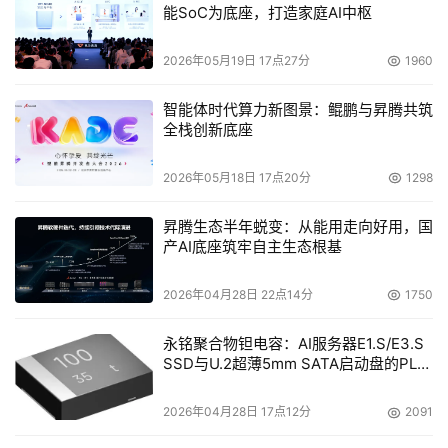
能SoC为底座，打造家庭AI中枢
2026年05月19日 17点27分
1960
智能体时代算力新图景：鲲鹏与昇腾共筑
全栈创新底座
2026年05月18日 17点20分
1298
昇腾生态半年蜕变：从能用走向好用，国
产AI底座筑牢自主生态根基
2026年04月28日 22点14分
1750
永铭聚合物钽电容：AI服务器E1.S/E3.S
SSD与U.2超薄5mm SATA启动盘的PLP
电容选型分析
2026年04月28日 17点12分
2091