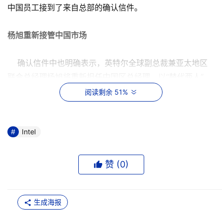
中国员工接到了来自总部的确认信件。
杨旭重新接管中国市场
确认信件中也明确表示，英特尔全球副总裁兼亚太地区
联合总经理杨旭将重新担任中国区总经理，以“替代两人”，
加强对中国市场的管理。英特尔中国新闻发言人表示，杨旭
阅读剩余 51%
目前在亚太的职位并不会发生变化，其亚太的职责也仍将不
变。
Intel
根据介绍，与杨旭一样同为亚太地区联合总经理的另一
位高管John Antone，也将协助杨旭加强对中国市场的管
赞 (
0
)
理。
“John Antone在中国南区(包括广州)支持杨旭。不过，
生成海报
整个中国区的管理是由杨旭主管。”这一变化也暗示，英特