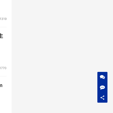
行规
1319
做
生
对软
处
，通
1770
证组
m