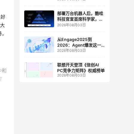
人工智能和边缘计算联合
实验室
部署万台机器人后，酷哇
很好
科技官宣首席科学家，要
入大
让世界模型交付生产力
2026年08月03日
持，
从Engage2025到
2026：Agent爆发这一
2026年08月03日
年，AI CRM 走到哪了
联想开天登顶《信创AI
少和
PC竞争力矩阵》权威榜单
2026年08月03日
控