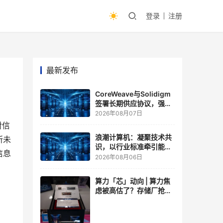
登录
注册
最新发布
CoreWeave与Solidigm
签署长期供应协议，强化
一体化人工智能云平台
2026年08月07日
对信
浪潮计算机：凝聚技术共
所未
识，以行业标准牵引能力
信息
跃升
2026年08月06日
算力「芯」动向 | 算力焦
虑被高估了？存储厂抢了
算力厂的戏，江波龙FMS
现场改写端侧AI规则