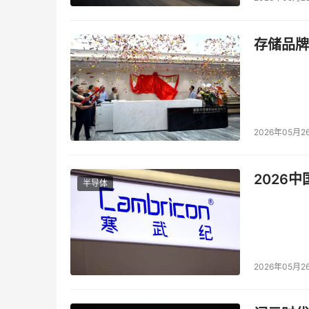
素评价的判定准则。
这样的准则更有利于关注风险与控制成本之间的
存储品牌
3、系统的考虑导致风险的威胁及薄弱点
组织在进行风险评估时，应该系统的考虑来自各
在"技术关注"的层面，这样的风险评估显然是不够的。
2026年05月2
则》，给出了信息安全的十大管控内容，127项
息资产是否存在相应的薄弱点。这样的评估结果
2026
面。
半导体
4、选择适当的控制措施
针对风险评估所产生的不可接受风险，组织应该
降低风险、转移风险、避免风险、接受风险。同
2026年05月2
能不同。组织应该考虑来自管理和技术两方面的
低到一个组织可以接受的水平。另外控制措施的