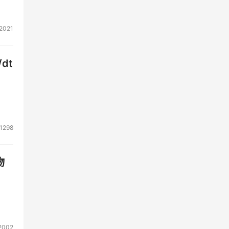
2021
过程
输出
dt
面的
结果
1298
作用
理层
物
个因
2002