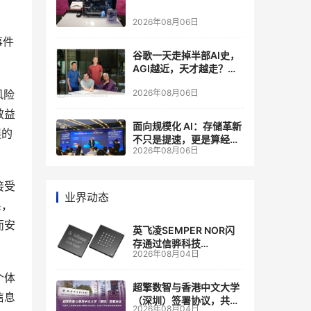
2026年08月06日
事件
谷歌一天走掉半部AI史，
AGI越近，天才越走？大
厂的组织模式，正在拖住
2026年08月06日
风险
自己的研发节奏
效益
面向规模化 AI：存储革新
展的
不只是提速，更是算经济
2026年08月06日
账
接受
业界动态
系，
而安
英飞凌SEMPER NOR闪
存通过信骅科技
2026年08月04日
AST2700 BMC认证，全
面强化其数据中心服务器
个体
管理
超擎数智与香港中文大学
信息
（深圳）签署协议，共建
2026年08月04日