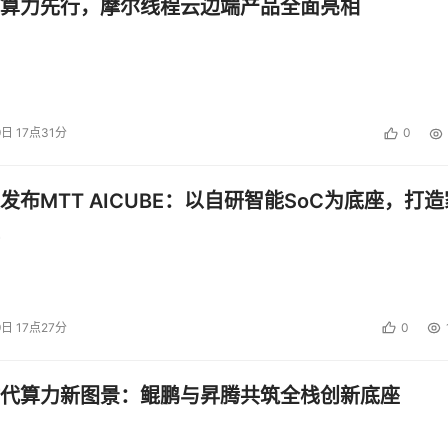
算力先行，摩尔线程云边端产品全面亮相
全预算提供辅助的支持，并且在信息化的过程中，信息系统建设
持。在不同的阶段，风险评估所表现出的价值是不同的，组织可
9日 17点31分
0
全预算的投入方向，解决系统生命周期不同阶段，对于安全的不
发布MTT AICUBE：以自研智能SoC为底座，打造
求、规模和安全要求。 风险评估活动可用于确定信息系统安全需求
、开发或建造。 在本阶段标识的风险可以用来为信息系统的安全分
9日 17点27分
0
体系结构和设计方案进行权衡。
代算力新图景：鲲鹏与昇腾共筑全栈创新底座
配置、激活、测试并得到验证。 风险评估可支持对系统实现效果的
的环境是否是预期设计的。有关风险的一系列决策必须在系统运