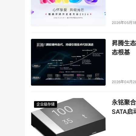
前做出。
阶段4--运行和维护 信息系统开始执行其功能
2026年05月1
则、策略或流程等。 当定期对系统进行重新评
出重大变更时，要对其进行风险评估活动，保证
昇腾生态
昇腾
阶段5--废弃 本阶段涉及到对信息、硬件和软
态根基
硬件进行的密级处理。 当要废弃或替换系统组
置，且残留信息也恰当地进行了处理。并且要确
组织不需要部署所有的安全产品，也没有必要追
2026年04月2
过风险评估，了解安全要求，认知安全风险，采
织的信息安全，使信息化建设的投入为组织战略目
永铭聚合物
企业级存储
企业级存储
企业级存储
企业级存储
SATA
本文来源于DOIT传媒，文章内容仅供参考，不构成