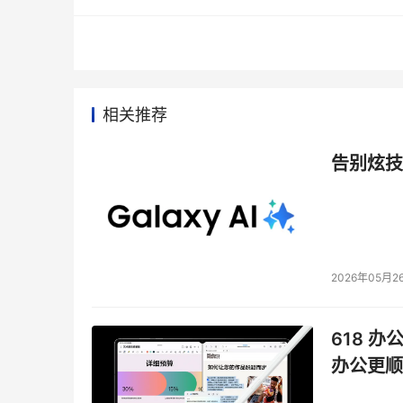
信息安全风险评估恰恰很好的解决了以上的问题
略目标起到关键作用的信息和信息资产进行评估
险制定相应的处理计划，提出所需要的资源，从
相关推荐
三、 风险评估过程
告别炫技
目前国际和国内都有一些比较成熟的风险评估标准及指南，如B
等。对于风险评估过程的描述不尽相同，通常包
1、 确定评估的范围、目的、评估组、评估方法
2、 识别评估范围内的信息资产；
2026年05月2
3、 识别对于这些资产的威胁；
4、 识别可能利用这些威胁的薄弱点；
618 办
5、 识别信息资产的损失给组织带来的影响；
办公更顺
6、 识别威胁时间发生的可能性；
7、 根据"影响"及"可能性"计算风险；