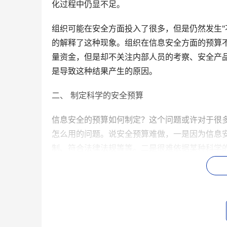
化过程中仍显不足。
组织可能在安全方面投入了很多，但是仍然发生"
的解释了这种现象。组织在信息安全方面的预算不
量资金，但是却不关注内部人员的考察、安全产
是导致这种结果产生的原因。
二、 制定科学的安全预算
信息安全的预算如何制定？这个问题或许对于很
怎么用的问题。说安全预算难做，一是因为信息
制、符合法律法规等等。二是很难依据某种科学
组织的目的是要保护其信息和信息资产的安全，
1、是否"平衡"了成本与风险的关系；
2、是否真正用于降低或者消除信息安全风险，
3、被关注的风险是否具有较高的优先等级（因