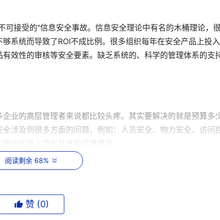
不可接受的"信息安全事故。信息安全理论中有名的木桶理论，
够系统而导致了ROI不成比例。很多组织每年在安全产品上投
品有效性的审核等安全要素。缺乏系统的、科学的管理体系的支
多企业的高层管理者来说都比较头疼。其实要解决的就是预算多
安全涉及到很多方面的问题，例如：人员安全、物力安全、访问
的量化的输入得出具体的预算费用。
阅读剩余 68%
那么安全预算是否合理，应该关注以下几个方面：
赞 (
0
)
而不是引入了新的不可接受风险；
为组织不可能完全避免安全风险）；