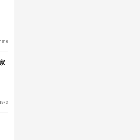
生命
以跟
1916
同要
家
。
析提
1973
评
行之