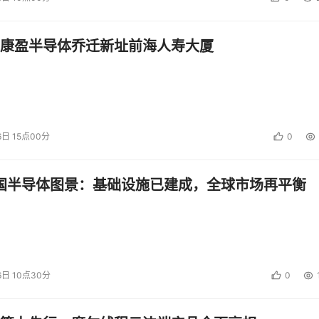
关系，也更利于各部门横向沟通，及与管理层的纵向沟通。
康盈半导体乔迁新址前海人寿大厦
个方面的威胁。目前，仍然有很多组织对于风险评估的理解还停
国际标准ISO/IEC 17799《信息技术--信息安全管理实施细
6日 15点00分
0
控制点。组织可以参照此标准所提及的各类控制点，对比其信息
才能全面反映组织所面临的各类风险，使所选择的控制更加系统
中国半导体图景：基础设施已建成，全球市场再平衡
采取一定的控制措施，对风险进行处理。风险的处理方式通常包
一风险的处理方式可能不同，同样的处理方式所采取的控制措施
6日 10点30分
0
控制措施。而这样的控制措施并非一定要将风险完全规避，而是
选择也要考虑到成本的问题。