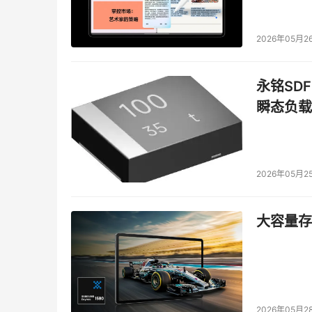
8、 确定风险等级及可接受风险的等级；
2026年05月2
我们假设评估的目的之一是为了制定科学的安全
应该输出那些必要的信息，信息的表示方式如何
永铭SDF
的结果往往不够细致，进而不能很好的辅助制定
瞬态负载
问题：
1、风险评估过程中的各类角色
风险评估过程中，通常需要来自业务部门和技术
2026年05月2
需要为制定安全预算提供信息输入，那么在整个
的管理层人员的加入。一方面能够使其全面了解
大容量存储
进行沟通。
2、风险评估方法及所涉及的判定准则
风险评估通常采用定性和定量的分析方法。组织
2026年05月2