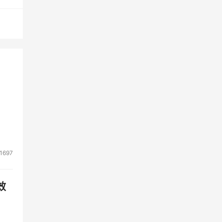
织战
同风
30
1697
效