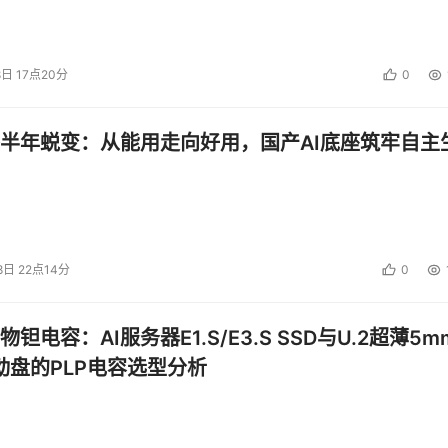
，一般情况下系统要不断修改，添加硬件和软件，或改变机构的运
8日 17点20分
0
估时，或者信息系统在其运行性生产环境（例如新的系统接口）中
信息安全。
半年蜕变：从能用走向好用，国产AI底座筑牢自主
件的废弃。这些活动可能包括信息的转移、备份、丢弃、销毁以及
件时，要对其进行风险评估，以确保硬件和软件得到了适当的废弃
保系统的更新换代能以一个安全和系统化的方式完成。
求风险最小化。没有任何一套安全方案可以完全保证信息的安全
8日 22点14分
0
取安全控制，才能有效地保证安全预算与风险的平衡，系统地保
标的达成做出贡献。 
钽电容：AI服务器E1.S/E3.S SSD与U.2超薄5m
启动盘的PLP电容选型分析
投资建议。