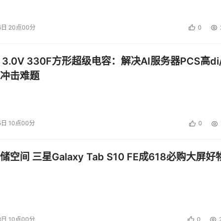
6日 20点00分
0
预算，那么在整个风险评估的过程中，组织就应该考虑风险评估
等问题。例如，风险评估的方法，如果采用简单的评估方法，其
 3.0V 330F方形超级电容：解决AI服务器PCS高di/
预算的决策过程。从整个评估的过程看，组织应该考虑以下几方
冲击难题
部门及管理层的人员共同组成风险评估小组。考虑到风险评估的
5日 10点00分
0
风险评估的过程中，都应该考虑到组织内部对制定预算起到关键
到评估过程；一方面可以很好的将评估的结果及预算的结果与管
空间 三星Galaxy Tab S10 FE成618必购大屏好
需要更多地考虑如何量化一些关键指标，作为风险评估过程中各
8日 10点00分
0