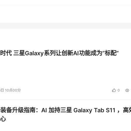
，组织通过制定科学的风险评估方法、程序，对于那些为达成组
，最终得出这些关键信息及信息资产所面临的风险，然后针对不
而使风险评估辅助安全预算的制定。
时代 三星Galaxy系列让创新AI功能成为“标配”
S 7799,ISO 13335,OCTAVE方法，NIST SP800-
括下述几个过程：
等；
6日 10点00分
0
公装备升级指南：AI 加持三星 Galaxy Tab S11 ，高
心