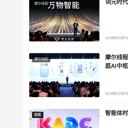
词元时代
摩尔线程
四、 风险评估在系统生命周期不同阶段的应用
风险评估不仅仅可以在每个财政年度为组织的安
周期的不同阶段都可以对项目的安全预算提供支
2026年05月1
据不同阶段的关注点（见表2），更多的考虑安
求。
摩尔线程
摩尔线程
生命周期阶段 阶段特征 来自风险评估活动的支持
庭AI中枢
阶段1--规划和启动 提出信息系统的目的、需
阶段2--设计开发或采购 信息系统设计、购买
2026年05月1
供支持，这可能会影响到系统在开发过程中要对
智能体时
阶段3--集成实现 信息系统的安全特性应该被
鲲鹏
鲲鹏
价，考察其是否能满足要求，并考察系统所运行