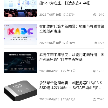
能SoC为底座，打造家庭AI中枢
技术和总线规范，具有较高的I/O能力。它可以构建一种硬
件加速的完全可编程的架构，这种架构的软硬件都易于升
2026年05月19日 17点27分
1940
级，软件可以支持新的标准和协议，硬件设计支持更高网络
速度，从而使产品的生命周期更长。由于防火墙处理的就是
智能体时代算力新图景：鲲鹏与昇腾共筑
全栈创新底座
网络数据包，所以基于NP架构的防火墙与X86架构的防火
墙相比，性能得到了很大的提高。
2026年05月18日 17点20分
1276
   NP通过专门的指令集和配套的软件开发系统，提供强大
昇腾生态半年蜕变：从能用走向好用，国
的编程能力，因而便于开发应用，支持可扩展的服务，而且
产AI底座筑牢自主生态根基
研制周期短，成本较低。但是，相比于X86架构，由于应用
2026年04月28日 22点14分
1733
开发、功能扩展受到NP的配套软件的限制，基于NP技术的
防火墙的灵活性要差一些。由于依赖软件环境，所以在性能
永铭聚合物钽电容：AI服务器E1.S/E3.S
方面NP不如ASIC。NP开发的难度和灵活性都介于ASIC和
SSD与U.2超薄5mm SATA启动盘的PLP
x86构架之间，应该说，NP是X86架构和ASIC之间的一个
电容选型分析
折衷。目前NP的主要提供商是Intel和Motorola，国内基于
2026年04月28日 17点12分
2070
NP技术开发千兆防火墙的厂商最多，联想、紫光比威等都