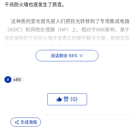
千兆防火墙也逐发生了质变。 
    这种质的变化首先是人们把目光转移到了专用集成电路
（ASIC）和网络处理器（NP）上。相对于X86架构，基于
这些架构的千兆防火墙才是真正的硬件解决方案，能够实现
千兆处理速度。在这里，我们不妨将X86架构、NP和ASIC
放在一起进行技术比较，看看不同技术的优缺点。 
阅读剩余 68%
X86架构
x86
     最初的千兆防火墙是基于X86架构。X86架构采用通用
CPU和PCI总线接口，具有很高的灵活性和可扩展性，过去
赞 (
0
)
一直是防火墙开发的主要平台。其产品功能主要由软件实
现，可以根据用户的实际需要而做相应调整，增加或减少功
能模块，产品比较灵活，功能十分丰富。
生成海报