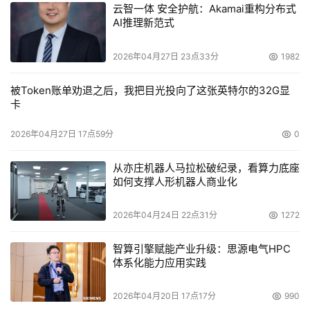
云智一体 安全护航：Akamai重构分布式
有相关产品推出。
AI推理新范式
    从上面可以看出，X86架构、NP和ASIC各有优缺点。
2026年04月27日 23点33分
1982
X86架构灵活性最高，新功能、新模块扩展容易，但性能肯
被Token账单劝退之后，我把目光投向了这张英特尔的32G显
定满足不了千兆需要。ASIC性能最高，千兆、万兆吞吐速
卡
率均可实现，但灵活性最低，定型后再扩展十分困难。NP
则介于两者之间，性能可满足千兆需要，同时也具有一定的
2026年04月27日 17点59分
0
灵活性。 
从亦庄机器人马拉松破纪录，看算力底座
  三种架构综合比较
如何支撑人形机器人商业化
2026年04月24日 22点31分
1272
智算引擎赋能产业升级：思源电气HPC
本文来源于DOIT传媒，文章内容仅供参考，不构成投资建议。
体系化能力应用实践
2026年04月20日 17点17分
990