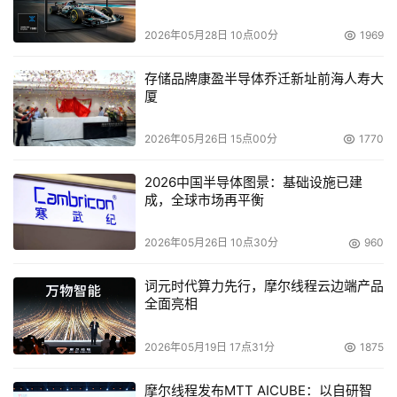
费用高，开发周期太长，一般耗时接近2年。
2026年05月28日 10点00分
1969
    虽然研发成本较高，灵活性受限制、无法支持太多的功
存储品牌康盈半导体乔迁新址前海人寿大
厦
能，但其性能具有先天的优势，非常适合应用于模式简单、
对吞吐量和时延指标要求较高的电信级大流量的处理。目
2026年05月26日 15点00分
1770
前，NetScreen在ASIC防火墙领域占有优势地位，而我国
的首信也推出了我国基于自主技术的ASIC千兆防火墙产
2026中国半导体图景：基础设施已建
品。 
成，全球市场再平衡
2026年05月26日 10点30分
960
NP架构
词元时代算力先行，摩尔线程云边端产品
    NP可以说是介于两者之间的技术，NP是专门为网络设备
全面亮相
处理网络流量而设计的处理器，其体系结构和指令集对于防
火墙常用的包过滤、转发等算法和操作都进行了专门的优
2026年05月19日 17点31分
1875
化，可以高效地完成TCP/IP栈的常用操作，并对网络流量
进行快速的并发处理。硬件结构设计也大多采用高速的接口
摩尔线程发布MTT AICUBE：以自研智