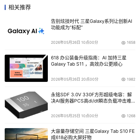
    但其性能发展却受到体系结构的制约，作为通用的计算
相关推荐
平台，x86的结构层次较多，不易优化，且往往会受到PCI
总线的带宽限制。虽然PCI总线接口理论上能达到接近
告别炫技时代 三星Galaxy系列让创新AI
功能成为“标配”
2Gbps的吞吐量，但是通用CPU的处理能力有限，尽管防
火墙软件部分可以尽可能地优化，很难达到千兆速率。同时
2026年05月26日 10点00分
1658
很多X86架构的防火墙是基于定制的通用操作系统，安全性
很大程度上取决于通用操作系统自身的安全性，可能会存在
618 办公装备升级指南：AI 加持三星
安全漏洞。
Galaxy Tab S11 ，高效办公更顺心
2026年05月26日 20点00分
1982
ASIC架构
永铭SDF 3.0V 330F方形超级电容：解
    相比之下，ASIC防火墙通过专门设计的ASIC芯片逻辑进
决AI服务器PCS高di/dt瞬态负载冲击难
行硬件加速处理。ASIC通过把指令或计算逻辑固化到芯片
题
中，获得了很高的处理能力，因而明显提升了防火墙的性
2026年05月25日 10点00分
1268
能。新一代的高可编程ASIC采用了更灵活的设计，能够通
过软件改变应用逻辑，具有更广泛的适应能力。但是，
大容量存储空间 三星Galaxy Tab S10 FE
成618必购大屏好物
ASIC的缺点也同样明显，它的灵活性和扩展性不够，开发