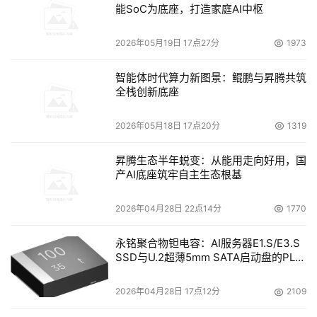
能SoC为底座，打造家庭AI中枢
1.工作负载可以共享资源
2026年05月19日 17点27分
1973
虚拟化环境的灵活性意味着，一个工作负载不需要的资
源可以由另一个工作负载利用。回过头再参考一下前面章节
智能体时代算力新图景：鲲鹏与昇腾共筑
的那张图，可以看出工作负载需要6颗CPU的时间很短，多
全栈创新底座
数时候3颗CPU就能够处理持续的峰值负载。另外3颗CPU
2026年05月18日 17点20分
1319
可以放入一个共享池，供其它正好是峰值的工作负载使用。
昇腾生态半年蜕变：从能用走向好用，国
使用这种模式，仍然有极限容量的问题。然而这里的极
产AI底座筑牢自主生态根基
限容量就小多了，因为空闲的容量可以被多个工作负载共
享。惠普实验室的工程师对1300台服务器上的工作负载做
2026年04月28日 22点14分
1770
了分析，发现在整合环境中，满足所有工作负载的峰值负载
永铭聚合物钽电容：AI服务器E1.S/E3.S
仅需原来的60% CPU量。例如，把前面那张图中所示的10
SSD与U.2超薄5mm SATA启动盘的PLP
个工作负载整合起来，原来需要60个CPU的工作，现在只
电容选型分析
需要36个CPU就可以完成。
2026年04月28日 17点12分
2109