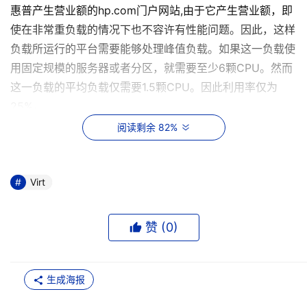
惠普产生营业额的hp.com门户网站,由于它产生营业额，即
使在非常重负载的情况下也不容许有性能问题。因此，这样
负载所运行的平台需要能够处理峰值负载。如果这一负载使
用固定规模的服务器或者分区，就需要至少6颗CPU。然而
这一负载的平均负载仅需要1.5颗CPU。因此利用率仅为
25%。
阅读剩余 82%
批处理工作负载的资源配比则大不相同。在运行阶段，
批处理需要消耗几乎所有可用的资源，然后就降为零。这样
也会导致大量资源闲置，因为这些应用仅在高峰时间才需要
Virt
资源，而在批处理任务没有运行的时候根本没有利用。所以
批处理的高峰较宽，但峰值负载和最小负载之间相差巨大。
赞 (
0
)
由于服务器的规模通常是针对峰值配置，平均负载与服
务器规模（处理能力）相关性较小。
生成海报