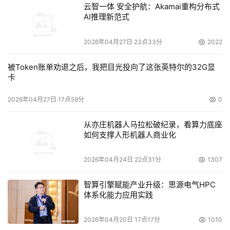
云智一体 安全护航：Akamai重构分布式
2.公用资源可以放到线上解决峰值需求
AI推理新范式
许多客户对于没有足够空闲资源运行他们的环境而感到
2026年04月27日 23点33分
2022
不满。针对这种情况，惠普提出了公用定价解决方案，提供
空闲容量。这样，在极端情况下多个工作负载同时忙的时
被Token账单劝退之后，我把目光投向了这张英特尔的32G显
卡
候，如果系统中没有足够的空闲容量，惠普可以激活附加的
容量。
2026年04月27日 17点59分
0
我们会在稍后讨论专门的HP技术，这里是一个简要的概
从亦庄机器人马拉松破纪录，看算力底座
如何支撑人形机器人商业化
述。惠普有一种解决方案称为即时容量（Instant
Capacity），客户可以购买一台服务器，CPU超出所需要
2026年04月24日 22点31分
1307
的量。即时容量CPU物理上已经安装在机箱里，但并未激
活，也未被系统中的操作系统所使用。过一段时间之后，它
智算引擎赋能产业升级：思源电气HPC
们可以激活，购买这部分CPU的价值在激活的时候才体现出
体系化能力应用实践
来，而不是在购买的时候。另一个解决方案是临时容量，可
2026年04月20日 17点17分
1010
以短时间打开iCAP CPU以处理峰值负载。