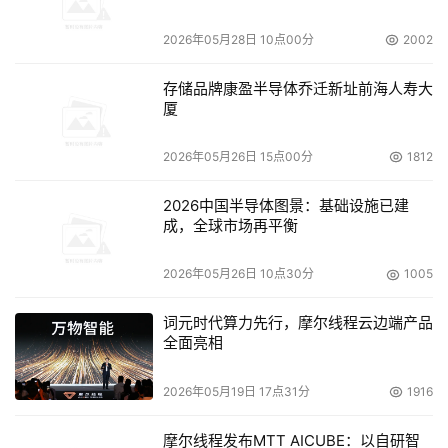
2026年05月28日 10点00分
2002
等候新服务器到达
存储品牌康盈半导体乔迁新址前海人寿大
开始全新的安装、测试和移植计划，把负载转移到新服务
厦
器上
2026年05月26日 15点00分
1812
更明显的影响在于设计原来解决方案的部门会失去信用，
2026中国半导体图景：基础设施已建
这意味着以后任何建议都会被怀疑。于是这个部门需要在未
成，全球市场再平衡
来每一个项目上都做更多工作以评估自己的建议。
2026年05月26日 10点30分
1005
虚拟化帮助避免过量供应
词元时代算力先行，摩尔线程云边端产品
全面亮相
虚拟化提供的关键功能就是环境的灵活性。这个功能配
合上工作负载的彼此隔离功能，就可以实现把多个工作负载
2026年05月19日 17点31分
1916
整合到较少服务器上的目标。
摩尔线程发布MTT AICUBE：以自研智