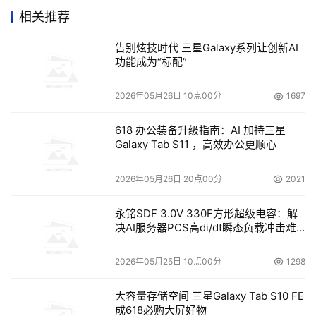
2.容量规划
相关推荐
告别炫技时代 三星Galaxy系列让创新AI
另一个引起过度供应的原因在于容量规划是一门模糊学
功能成为“标配”
科。客户试着去预测未来的用量，在很多情况下，没有关于
负载需求的真实信息。即使在有真实数据的情况下，新服务
2026年05月26日 10点00分
1697
器需要多少资源也只能靠猜测，猜测系统生命周期中工作负
载的增长。结果就是业务部门通常过高估计需求，以求安
618 办公装备升级指南：AI 加持三星
Galaxy Tab S11 ，高效办公更顺心
全。
2026年05月26日 20点00分
2021
3.供应不足的惩罚
永铭SDF 3.0V 330F方形超级电容：解
决AI服务器PCS高di/dt瞬态负载冲击难
另一个过高估计资源需求的原因在于估计不足产生的影
题
响非常严重。如果购买一套不能提供足够满足负载所需求资
2026年05月25日 10点00分
1298
源的新系统，则会：
大容量存储空间 三星Galaxy Tab S10 FE
另外购买一套更大的服务器－大幅提升项目成本
成618必购大屏好物