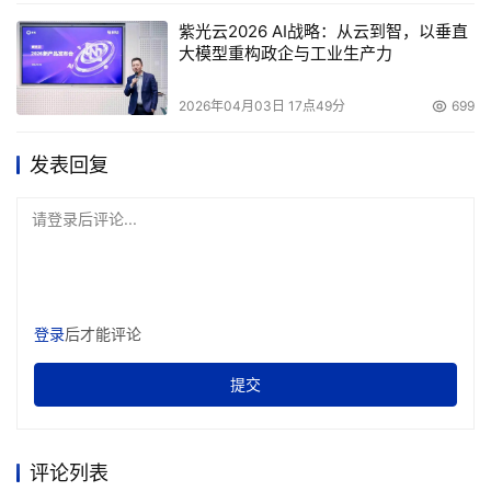
紫光云2026 AI战略：从云到智，以垂直
还从前面那个例子讲起。我们可以购买一台64颗CPU的
大模型重构政企与工业生产力
服务器整合10个工作负载，但有36颗是固定容量，另外28
颗是即时容量。这样的配置比全部64颗都按固定容量方式
2026年04月03日 17点49分
699
购买要便宜得多。加上一些临时容量的许可证后，用户就可
发表回复
以在所有工作负载都繁忙的时候激活最多64颗CPU。尽管
这种情况极不可能发生，但它提供了一种衡量的方式，确保
请登录后评论...
服务器能够处理任何峰值组合，同时因为客户只为实际打开
的CPU付费，降低了成本。
3.灵活性令容量规划简化许多
登录
后才能评论
前述的灵活性意味着供应不足发生的风险大幅降低。如
提交
果某一个工作负载异常增加或者增长速度超出预期，系统中
有许多空闲资源可以几乎实时取出，以满足应用程序需要。
评论列表
用户无需购买一台更大的服务器并移植工作负载，只需要激