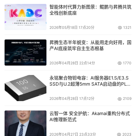
智能体时代算力新图景：鲲鹏与昇腾共筑
们会通过移动设备连到公司网络。但是Kom/Ferry 
全栈创新底座
International的调查表明，81%的经理主管说他们已经通过
一个移动设备或其他的"一
2026年05月18日 17点20分
1321
直"连线工作。 
昇腾生态半年蜕变：从能用走向好用，国
产AI底座筑牢自主生态根基
不幸的是，总是在线的雇员和经理更有可能把公司信息暴露
2026年04月28日 22点14分
1770
给窃听者，或者暴露自己的电脑设备。例如，对移动雇员的
永铭聚合物钽电容：AI服务器E1.S/E3.S
调查表明73%的人没有关注移动安全。在7个国家对700个
SSD与U.2超薄5mm SATA启动盘的PLP
移动工人的调查由Cisco Systems和National Cyber 
电容选型分析
Security Aliance发布，它也发现1/3的使用者经常使用开放
2026年04月28日 17点12分
2109
无线互联，不管是通过Wi-Fi还是通过邻居的不安全的信
号。而且，几乎一半的雇员经常打开不知来源的e-mails上
云智一体 安全护航：Akamai重构分布式
AI推理新范式
的文件。
2026年04月27日 23点33分
2023