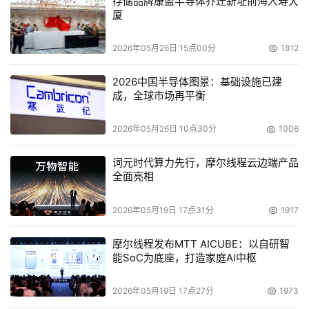
存储品牌康盈半导体乔迁新址前海人寿大
在桌面上安装Vista"他解释说"每次我和别人谈起Vista，它
厦
简直就是个恶梦"。主要是因为"加强安全"的提示的数目，这
2026年05月26日 15点00分
1812
些提示在用户尝试一些可能不完全安全的操作时会询问，警
告或者建议用户。
2026中国半导体图景：基础设施已建
成，全球市场再平衡
如果Vista的安全加强导致了一个潜在的效率恶梦，
Microsoft需要多长时间来改变它?"7年前，人们说我们该怎
2026年05月26日 10点30分
1006
么处理Windows 2000，我们需要从NT4.0升级
词元时代算力先行，摩尔线程云边端产品
吗?"Michael Gavin说，他是提供安全风险评估的Security 
全面亮相
Innovation的安全战略家。"我们的标准答案是，至少给它
一个或两个服务包和足够的时间，这样一切可以解决，因为
2026年05月19日 17点31分
1917
在这个时候，不只是从安全观点看，如果一些东西被你接
受，只是因为它是新的，你暂时就会歇业了"。
摩尔线程发布MTT AICUBE：以自研智
能SoC为底座，打造家庭AI中枢
4.随着移动的扩展，移动安全也会带来挑战 
2026年05月19日 17点27分
1973
雇员的移动性越来越强。IDC预测在四年内，超过70%的人