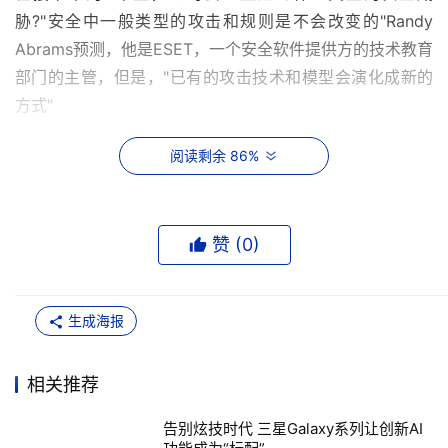
胁?"安全中一般类型的攻击和规则是不会改变的"Randy 
Abrams预测，他是ESET，一个安全软件提供方的技术教育
部门的主管，但是，"已有的攻击技术和模型会演化成新的
方式"
以通过e-mail的419欺骗行为为例。这些是钓鱼式攻击
阅读剩余 86%
(Phishing attacks)，欺骗人们相信他们正在和一个合法的
在线公司交易。从概念上说，这些攻击并不新颖。但是，今
天绝大部分的攻击只是在一个主题方面翻来覆去而已，这个
赞 (
0
)
主题就是如何偷钱。
"公司真正需要关注的重点是理解基础结构"Abram说。换句
生成海报
话说，维持一个用来减轻高级安全威胁的策略，包括更新安
全策略和经常性的训练职员，尤其是识别社会工程攻击
相关推荐
(social engineering attacks)的方法。"社会工程将一直会
是对SMBs的最成功的攻击之一"他说，"教育会是对抗这个
告别炫技时代 三星Galaxy系列让创新AI