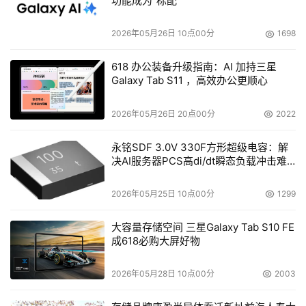
功能成为“标配”
的唯一方法"。
2026年05月26日 10点00分
1698
2.钓鱼式攻击次数将会下降
618 办公装备升级指南：AI 加持三星
教育者已经可以指出一个显著的成功：钓鱼式攻击的有效性
Galaxy Tab S11 ，高效办公更顺心
逐渐下降。"钓鱼式攻击已经开始走向末路"Steve Cole说，
他是拥有180个雇员的San Mateo Credit Union的观察
2026年05月26日 20点00分
2022
员，"IE7，firefox2，扩展了Verisign的安全认证-Verisign
刚结束对使用者的教导：不要点击e-mails的连接。"
永铭SDF 3.0V 330F方形超级电容：解
决AI服务器PCS高di/dt瞬态负载冲击难
题
即使教育是有效的，在将来一些自动保护也不会起作
2026年05月25日 10点00分
1299
用。"我希望看到一些东西能够真正阻止钓鱼式攻击"他说。
大容量存储空间 三星Galaxy Tab S10 FE
3.Vista的效率问题挥之不去
成618必购大屏好物
除了不断的垃圾邮件，间谍软件，恶意软件和链接的流行，
2026年05月28日 10点00分
2003
Cole说他的最头痛的安全问题不是最新的攻击，而是预先
安装在新PC上的操作系统。"我们最大的困难是我们被强迫