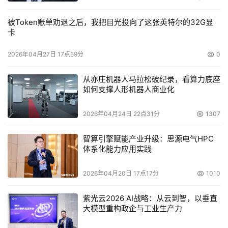
如果明天的工作地点是移动的，它会是安全的吗?"移动设备
正融合进中小企业，公司需要考虑终端使用者和他们是怎么
被Token账单劝退之后，我把目光投向了这张英特尔的32G显
对待移动设备的"Ron Teixeira说，他是NCSA的执行经理。
卡
专家建议所有的公司培训雇员关于移动安全的最好做法，描
2026年04月27日 17点59分
0
述公司会支持什么样的移动设备，确保这些设备(包括笔记
从亦庄机器人马拉松破纪录，看算力底座
本)运行提供强密码认证的安全软件，甚至是整个磁盘加
如何支撑人形机器人商业化
密，以便确保这些设备上的任何公司数据在硬件丢失或被窃
时是不能恢复的。
2026年04月24日 22点31分
1307
5.网络接入控制越来越普及
智算引擎赋能产业升级：思源电气HPC
体系化能力应用实践
随着需要支持越来越多的移动工人，IT管理者正在关注网络
接入控制，它可以使组织者分清安全软件是否是活跃和配置
2026年04月20日 17点17分
1010
好的，补丁是不是要更新了，请求接入网络的PC或服务器
紫光云2026 AI战略：从云到智，以垂直
是否已经达成妥协。如果是这样的话，网络内嵌的安全控制
大模型重构政企与工业生产力
或者是PC或服务器的内嵌安全控制可以把设备放到网络的