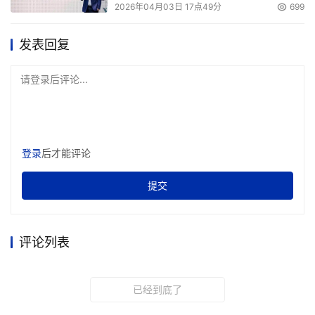
隔离区中直到问题得到补救(或者对于许多没有时间检测间
2026年04月03日 17点49分
699
谍软件感染的小公司来说，只要简单的清除和重恢复)。
发表回复
最近，三个主要终端安全标准已经出来。尤其是，
Microsoft发布了它的网络接入保护，可以和Cisco的网络
请登录后评论...
接入控制标准以及Trusted Computing Group的信任网络
连接(Trusted Network Connect)标准一起相互作用。
所以，网络接入控制和隔离是未来的潮流吗?"对于中小企业
登录
后才能评论
来说，你确实想分离你的生产网络以远离HR和人们的桌
提交
面"Gavin说"只具有功能性，以保持合适的分开，这确实是
一个好主意"。
评论列表
但是适合中小企业使用的技术状态还没有准备好。根据
Webroot CTO Gerhard Eschelbeck的说法"今天，我不会
用两只脚跳进NAC"。他举出了多个问题，包括不完整的标
已经到底了
准融合，没有解决的隔离和补救程序，潜在的用户抵抗和目