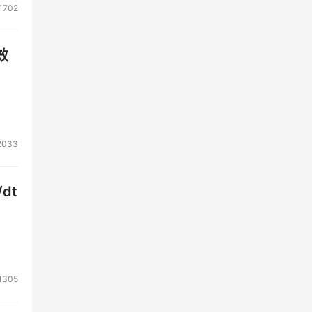
1702
效
2033
dt
1305