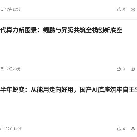
9日 17点27分
0
代算力新图景：鲲鹏与昇腾共筑全栈创新底座
8日 17点20分
0
半年蜕变：从能用走向好用，国产AI底座筑牢自主
8日 22点14分
0