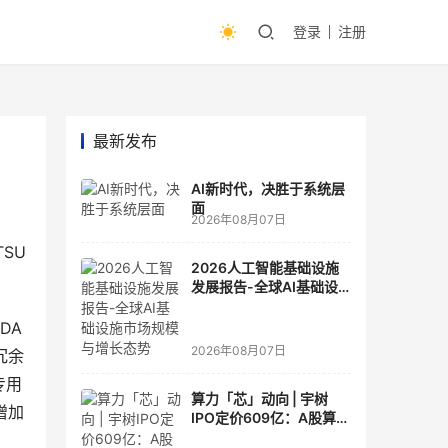
登录
注册
最新发布
AI新时代，决胜于系统层
面
2026年08月07日
TSU
2026人工智能基础设施
发展报告-全球AI基础设
施市场规模与增长态势
DA
2026年08月07日
冗余
专用
算力「芯」动向 | 宇树
增加
IPO定价609亿：A股算力
芯片供应链的狂欢与泡沫