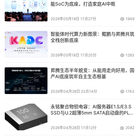
时，Fujitsu(富士通)集团还将进一步加强与NPO及NGO等机
能SoC为底座，打造家庭AI中枢
构的合作。
2026年05月19日 17点27分
1949
6.推进生物多样性保护活动
智能体时代算力新图景：鲲鹏与昇腾共筑
为减少企业自身活动对生物多样性的不良影响，扩大ICT在
全栈创新底座
保护生物多样性方面的贡献，Fujitsu(富士通)将制定综合评
2026年05月18日 17点20分
1283
测影响生物多样化的量化指标，并据此构建能有效降低企业
活动负面影响的机制。同时，Fujitsu(富士通)还将优先采购
昇腾生态半年蜕变：从能用走向好用，国
那些采取生物多样性保护措施的供应商的产品，并通过在主
产AI底座筑牢自主生态根基
要事业领域树立运用ICT保护生物多样性的成功案例，来为
全社会积极保护生物多样性做出贡献。
2026年04月28日 22点14分
1743
Fujitsu(富士通)集团表示，集团内所有组织和个人都将通过
永铭聚合物钽电容：AI服务器E1.S/E3.S
SSD与U.2超薄5mm SATA启动盘的PLP
切实有效的行动，为“第6期富士通集团环保行动计划”的实
电容选型分析
现而努力。同时，还将在集团内部积极推行有关绿色ICT的
2026年04月28日 17点12分
2082
技术、产品和服务，进而为客户开展持续高效的环境经营提