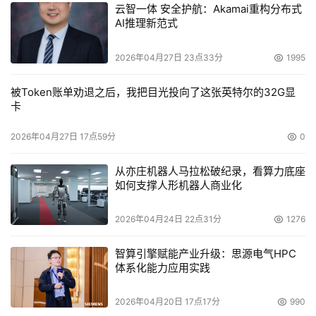
供有力的支持。
云智一体 安全护航：Akamai重构分布式
AI推理新范式
注释
2026年04月27日 23点33分
1995
注1 中期环境计划“Green Policy 2020”：
被Token账单劝退之后，我把目光投向了这张英特尔的32G显
卡
该中期环境计划阐述了Fujitsu(富士通)集团以2020年为目
标在应对地球环境问题中所要发挥的作用及活动方针。该计
2026年04月27日 17点59分
0
划发布于2008年7月，主要涵盖了“为客户和整个社会做贡
献”、“自身的变革”和“维护生物多样性”三大环保目标。
从亦庄机器人马拉松破纪录，看算力底座
如何支撑人形机器人商业化
注2 Green Policy Innovation：
2026年04月24日 22点31分
1276
通过提供绿色ICT，在降低ICT基础设施自身的环境负荷以
及利用ICT降低环境负荷两个方面，努力为降低客户及社会
智算引擎赋能产业升级：思源电气HPC
体系化能力应用实践
环境负荷做贡献。该计划开始于2007年12月。
2026年04月20日 17点17分
990
注3 IPCC：