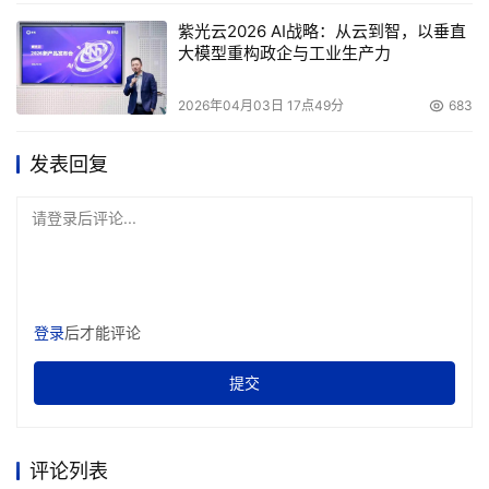
紫光云2026 AI战略：从云到智，以垂直
Intergovernmental Panel on Climate Change(政府间气
大模型重构政企与工业生产力
候变化专业委员会)
2026年04月03日 17点49分
683
本文来源于DOIT传媒，文章内容仅供参考，不构成投资建议。
发表回复
请登录后评论...
登录
后才能评论
提交
评论列表