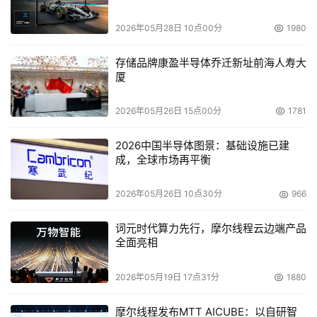
放量将低于1990财年排放水平的6%。
2026年05月28日 10点00分
1980
4.强化环境经营
存储品牌康盈半导体乔迁新址前海人寿大
Fujitsu(富士通)集团通过全球统一的环境管理系统，鼓励所
厦
有的组织和员工从保护地球环境角度来思考和行动，努力提
升集团整体的环境成效;通过不断在环境经营中导入ICT，来
2026年05月26日 15点00分
1781
构建智能化的环境管理体系;积极推进与利益相关者有关环
2026中国半导体图景：基础设施已建
境保护的信息交流，并根据沟通结果及时加以改善，从而持
成，全球市场再平衡
续加强企业的环境经营。
2026年05月26日 10点30分
966
5.推进社会环保公益事业
词元时代算力先行，摩尔线程云边端产品
在2010财年末，Fujitsu(富士通)将建立集团全球社会公益活
全面亮相
动的信息共享平台“Act-Local-System”，从而促进世界各
2026年05月19日 17点31分
1880
地区社会环保公益活动的经验交流以及各项活动的横向合
作，实现集团社会公益活动在全球范围内的全面展开。同
摩尔线程发布MTT AICUBE：以自研智