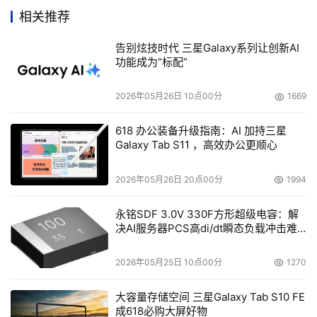
上CO2的集团目标。为实现这一目标，Fujitsu(富士通)将符
相关推荐
合更严格标准的超级绿色产品的比例提高至整体研发产品的
告别炫技时代 三星Galaxy系列让创新AI
30%以上，并加强节能环保且性能卓越产品的制造。同时，
功能成为“标配”
Fujitsu(富士通)还积极推进环保解决方案在涉及制造、运
输、商业、家庭、能源转换等部门中的开发与供应，并通过
2026年05月26日 10点00分
1669
日本、欧洲、美洲、亚太等全球主要分支机构加以推广，从
618 办公装备升级指南：AI 加持三星
而在全球范围内为降低客户及社会的环境负荷做贡献。
Galaxy Tab S11 ，高效办公更顺心
3.努力降低自身的环境负荷
2026年05月26日 20点00分
1994
为持续大幅减少温室气体的排放，Fujitsu(富士通)将在更大
永铭SDF 3.0V 330F方形超级电容：解
范围内导入可再生能源利用率指标;制定了优先从积极减少
决AI服务器PCS高di/dt瞬态负载冲击难
题
碳排放的供应商进行采购等措施;甚至还将通过掌握员工出
差或上班所产生的碳排放量等来努力削减包括供应链在内整
2026年05月25日 10点00分
1270
体业务活动的碳排放量。根据IPCC(注3)等组织的科学评
大容量存储空间 三星Galaxy Tab S10 FE
估，到2012财年末，Fujitsu(富士通)集团全球温室气体总排
成618必购大屏好物