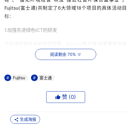
Fujitsu(富士通)共制定了6大领域18个项目的具体活动目
标：
1.加强先进绿色ICT的研发
为促进低碳社会的早日实现，Fujitsu(富士通)将着重研发具
有创新性的绿色技术，并通过在研发领域设定量化指标，来
阅读剩余 70%
大幅加快先进绿色ICT的研发以及新技术在产品和解决方案
中的应用。其中包括，通过加强新一代数据中心和网络领域
的技术研发，将ICT设备效率整体提升2倍以上;将ICT环保解
Fujitsu
富士通
决方案的技术研发的比例提高至35%以上。
赞 (
0
)
2.提升产品服务的环境价值以及加强绿色ICT的研发制造
在Fujitsu(富士通)集团旨在借助绿色ICT来降低客户和社会
生成海报
环境负荷的“Green Policy Innovation”(注2)之中，明确阐
述了在2009年~2012年的4年间努力累计减排1,500万吨以