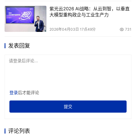
    该数据中心的四个系统（HIS、PACS、病历、社保）共
紫光云2026 AI战略：从云到智，以垂直
大模型重构政企与工业生产力
使用了8台主机，其中：HIS系统采用医院原有的2台其它品
牌服务器担任前端主机；PACS系统采用2台戴尔PE6650服
2026年04月03日 17点49分
731
务器担任前端主机；电子病历系统采用1台戴尔PE6650服
务器与1台医院原有的其它品牌服务器共同担任前端主机；
发表回复
社会保险系统采用2台新引进的戴尔PE2850服务器担任前
端主机。每台主机均安装了3块HBA卡，以便与存储后台连
请登录后评论...
存储后台的具体情况如下：
登录
后才能评论
第一部分：分类存储
提交
    以1套新引进的DELL|EMC CX300光纤盘阵，外加1套医
院原有的其它品牌光纤盘阵，分别担任“非PACS数据”与
“PACS数据”的存储后台，这两套盘阵通过2台BROCADE 8
评论列表
口光纤交换机（DS-8B2）与前端的四个系统、8台主机相