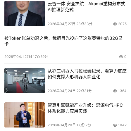
云智一体 安全护航：Akamai重构分布式
    该院信息中心负责人在解释这一思路时说：“数据集中管
AI推理新范式
理的核心是要把各种数据资产作为一个整体给予通盘考虑，
而不是简单地把它们集中存储在一起。从我们的具体情况来
2026年04月27日 23点33分
2075
看，两类数据对系统I/O的要求是不同的，如果硬放在一
被Token账单劝退之后，我把目光投向了这张英特尔的32G显
起，在应用高峰的时候，它们可能会相互影响。正是基于这
卡
2026年04月27日 17点59分
0
戴尔全面担纲硬件平台建设 
从亦庄机器人马拉松破纪录，看算力底座
    上述思路确定后，无锡市第一人民医院开始了存储、备
如何支撑人形机器人商业化
份与容灾设备的选型工作。经过对设备性能、系统稳定性、
可扩展性、易管理性等各方面因素的综合考察，2004年9
2026年04月24日 22点31分
1364
月，院方最终选用了戴尔的整套存储方案，具体包括2台
智算引擎赋能产业升级：思源电气HPC
DELL|EMC CX300光纤盘阵与1台戴尔PV160T带库，它们
体系化能力应用实践
分别承担起存储、备份和容灾的功能，共同为院方构建了一
2026年04月20日 17点17分
1042