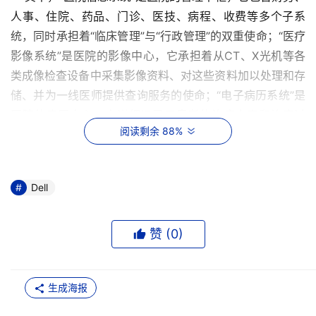
人事、住院、药品、门诊、医技、病程、收费等多个子系
统，同时承担着“临床管理”与“行政管理”的双重使命；“医疗
影像系统”是医院的影像中心，它承担着从CT、X光机等各
类成像检查设备中采集影像资料、对这些资料加以处理和存
储、并为一线医师提供查询服务的使命；“电子病历系统”是
医院的病历中心，它详细记录了患者的治疗方案和治疗过
阅读剩余 88%
程，既为医院积累了宝贵的治疗经验，又为处理医患纠纷提
供了不可或缺的证明文件；而“社会保险系统”则连通了医院
与社保部门的业务后台，它为医院接诊并服务好广大社保患
Dell
数据资产管理问题凸显
赞 (
0
)
    HIS、PACS和电子病历等系统是在不同时期分批建成
的，各系统的数据处于分散存储状态，不仅如此，每个系统
生成海报
所采取的存储方式与存储介质也各不相同，有些存储介质已