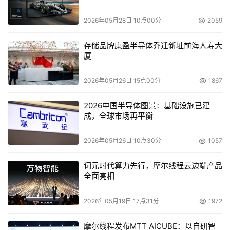
率。从系统维护的角度看，每个系统的数据都要单独备份，
这样的重复操作不仅费时费力，而且难以给各系统的数据资
2026年05月28日 10点00分
2059
产提供同一水平的保护；从资源调配的角度看，不同系统的
存储品牌康盈半导体乔迁新址前海人寿大
存储资源和备份资源无法相互调剂，因而造成了厚此薄彼、
厦
2026年05月26日 15点00分
1867
    就上述三个问题，医院信息中心指出：“医院的信息化工
作走到今天，随着各类应用系统的不断增加与日益成熟，我
2026中国半导体图景：基础设施已建
成，全球市场再平衡
们越来越感到：必须对数据资产的管理有一个通盘的考虑，
有一个集中管理方案。这样做，不仅有利于数据的安全和系
2026年05月26日 10点30分
1057
统的稳定，而且能够为我们将来对这些数据资产进行深度挖
词元时代算力先行，摩尔线程云边端产品
全面亮相
“分类存储、一体备份、重点容灾”的管理方案
2026年05月19日 17点31分
1972
    为了实现集中管理，医院信息中心首先对上述四个系统
及其后台数据进行了整体规划。他们发现，这些数据按其自
摩尔线程发布MTT AICUBE：以自研智