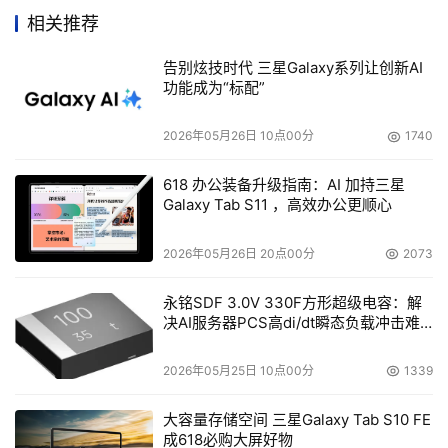
经落后。随着上述系统应用规模的不断扩大，它们在数据管
相关推荐
告别炫技时代 三星Galaxy系列让创新AI
    首先，存储后台容量不足，数据调用不便。以PACS为
功能成为“标配”
例，该系统上线后，数据规模呈几何级数增长。按照原来的
2026年05月26日 10点00分
1740
存储方式，这些数据被存放在系统外挂的盘阵之中。由于盘
阵容量有限，因此不得不定期对盘阵进行清理，并将历史文
618 办公装备升级指南：AI 加持三星
件采取刻光盘的方式加以保存。一旦医生需查询这些历史文
Galaxy Tab S11 ，高效办公更顺心
2026年05月26日 20点00分
2073
    其次，链路结构相对落后，系统稳定堪忧。上述系统原
来的存储后台多采用单独SCSI链路，这种链路方式不仅带
永铭SDF 3.0V 330F方形超级电容：解
决AI服务器PCS高di/dt瞬态负载冲击难
宽较低，而且由于没有冗余，可用性也较差。仍以PACS系
题
统为例，有些医生反映，该系统在同时调出多个大尺寸影像
2026年05月25日 10点00分
1339
大容量存储空间 三星Galaxy Tab S10 FE
    最后，分散存储的模式，严重影响了数据资产的管理效
成618必购大屏好物