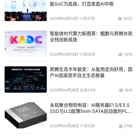
能SoC为底座，打造家庭AI中枢
身特征可划分为“PACS数据”和“非PACS数据”等两大类，前
者专指PACS系统的数据，后者包括HIS系统、电子病历系
2026年05月19日 17点27分
2032
智能体时代算力新图景：鲲鹏与昇腾共筑
    这两类数据的差别很大：前者主要是多媒体文档，其并
全栈创新底座
发访问量小，但文件尺寸比较大；后者包括传统文档和数
据，其并发访问量大，但数据尺寸小。从系统本身的角度来
2026年05月18日 17点20分
1374
看也是如此：无论是持续可用性、数据安全性，还是响应速
昇腾生态半年蜕变：从能用走向好用，国
产AI底座筑牢自主生态根基
    考虑到两类数据、两类系统的上述差别，信息中心最终
2026年04月28日 22点14分
1815
制定了“分类存储、一体备份、重点容灾”的数据资源集中管
理方案。具体而言，就是对“PACS数据”和“非PACS数据”分
永铭聚合物钽电容：AI服务器E1.S/E3.S
别加以存储，统一实施备份；与此同时，只对其中“重要且
SSD与U.2超薄5mm SATA启动盘的PLP
电容选型分析
读写频繁”的“非PACS数据”实施异地容灾。在此基础上，建
2026年04月28日 17点12分
2165