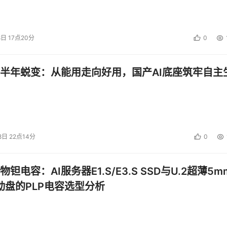
8日 17点20分
0
半年蜕变：从能用走向好用，国产AI底座筑牢自主
8日 22点14分
0
钽电容：AI服务器E1.S/E3.S SSD与U.2超薄5m
启动盘的PLP电容选型分析