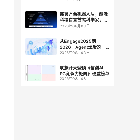
人工智能和边缘计算联合
实验室
部署万台机器人后，酷哇
科技官宣首席科学家，要
让世界模型交付生产力
2026年08月03日
从Engage2025到
2026：Agent爆发这一
2026年08月03日
年，AI CRM 走到哪了
联想开天登顶《信创AI
PC竞争力矩阵》权威榜单
2026年08月03日
，并经
血传
将玩