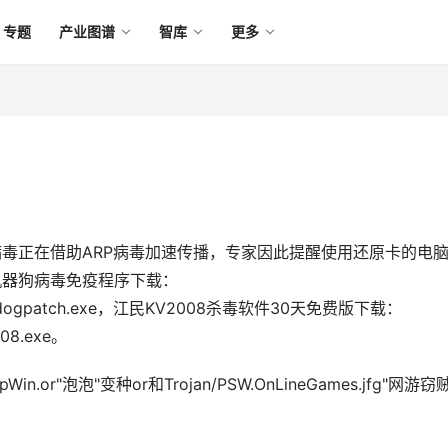
专题
产业图谱
智库
更多
病毒正在借助ARP病毒加速传播，专家因此提醒使用还原卡的电
器狗病毒免疫程序下载： 
achinedogpatch.exe，江民KV2008杀毒软件30天免费版下载： 
008.exe。 
or"泡泡"变种or和Trojan/PSW.OnLineGames.jfg"网游窃