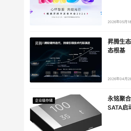
2026年05月1
昇腾生态
昇腾
态根基
2026年04月2
永铭聚合物
企业级存储
企业级存储
企业级存储
企业级存储
SATA