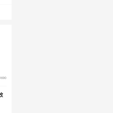
的损
程
息安
1690
效
可对