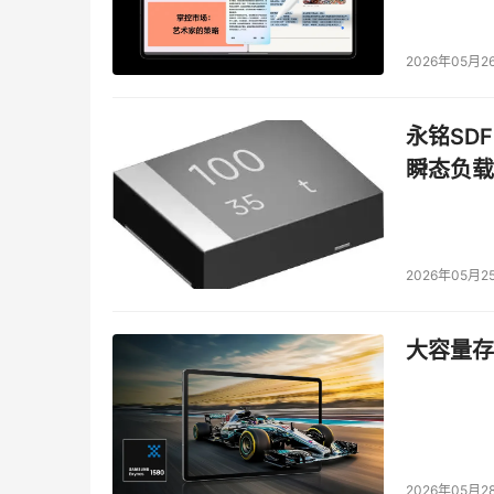
未知病毒进行主动监控，对病毒层层拦截，即使
防御系统的层层截杀，更好地保护用户上网安全
2026年05月2
7、怀疑已中毒的用户可使用江民免费在线查毒
http://online.jiangmin.com/chadu.asp.
永铭SDF
瞬态负载
有关更详尽的病毒技术资料请直接拨打江民公司的技术服务
江民网站http://www.jiangmin.com进行在线查
2026年05月2
本文来源于DOIT传媒，文章内容仅供参考，不构成
大容量存储
2026年05月2