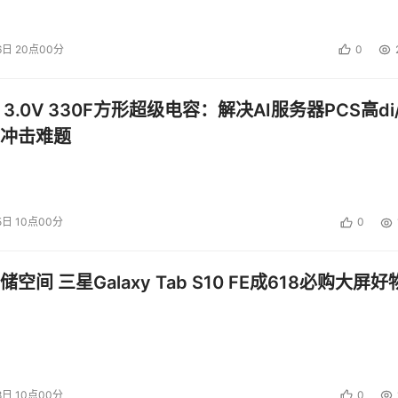
有个别新病毒和恶性病毒入侵了系统，也无法逃脱江民杀毒软件
。
6日 20点00分
0
进行病毒查证。免费在线查毒地址：
 3.0V 330F方形超级电容：解决AI服务器PCS高di/
冲击难题
热线800-810-2300和010-82511177进行咨询，或访
阅。 
5日 10点00分
0
投资建议。
空间 三星Galaxy Tab S10 FE成618必购大屏好
8日 10点00分
0