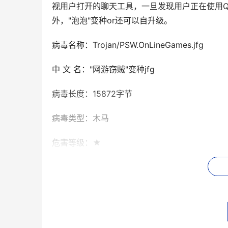
视用户打开的聊天工具，一旦发现用户正在使用QQ
外，"泡泡"变种or还可以自升级。
病毒名称：Trojan/PSW.OnLineGames.jfg
中 文 名："网游窃贼"变种jfg
病毒长度：15872字节
病毒类型：木马
危害等级：★
影响平台：Win 9X/ME/NT/2000/XP/2003
Trojan/PSW.OnLineGames.jfg"网游
过加壳处理。"网游窃贼"变种jfg采用HOOK
奇》玩家的游戏帐号、游戏密码、身上装备、背