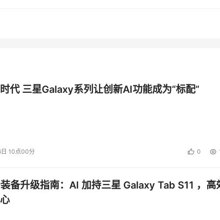
家的游戏帐号、装备物品、金钱等丢失，给游戏玩家带来非常大
网游窃贼"变种jfg还具有躲避防火墙监控的功能。
户：
分级高速杀毒引擎及各项监控，防止目前盛行的病毒、木马、有害
时代 三星Galaxy系列让创新AI功能成为“标配”
并建议相关管理人员在适当时候进行全网查杀病毒，保证企业信
杀毒，清除具有自我保护和反攻杀毒软件的恶性病毒。
6日 10点00分
0
、网上证券交易、网络游戏等账号密码，全面保护用户私密信息。
公装备升级指南：AI 加持三星 Galaxy Tab S11 ，高
流壳病毒进行虚拟脱壳处理，有效清除"壳病毒"。
心
CAN、木马一扫光、系统监测、网页监控等多种主动防御功能，更