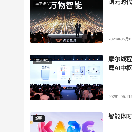
词元时代
摩尔线程
2026年05月1
摩尔线程
摩尔线程
庭AI中枢
2026年05月1
智能体时
鲲鹏
鲲鹏