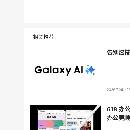
家信息发送到骇客指定的远程服务器上，致使玩
失。修改注册表，实现木马开机自动运行。另外，"
针对以上病毒，江民反病毒中心建议广大电脑用
相关推荐
1、请立即升级江民杀毒软件，开启新一代智能
序或代码等攻击用户计算机。
告别炫技
2、江民KV网络版的用户请及时升级控制中心，
全。
3、全面开启BOOTSCAN功能，在系统启动前
2026年05月2
4、"江民密保"可有效保护网上银行、支付平台
618 办
5、江民杀毒软件的虚拟机脱壳技术，针对目前主
办公更顺
6、江民杀毒软件新型主动防御集成了BOOTS