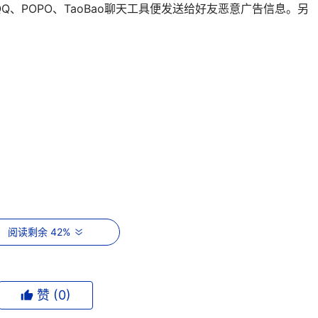
、POPO、TaoBao聊天工具便发送给好友恶意广告信息。另
阅读剩余 42%
窃贼"变种jfg是"网游窃贼"木马家族的最新成员之一，采用VC++语言编写
技术和内存截取技术，在被感染计算机的后台专门盗取网络游戏《热
赞 (
0
)
包装备、角色等级、元宝数量、游戏区服等级等信息，并在后台