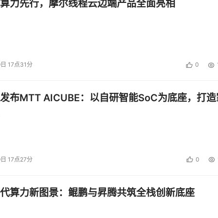
算力先行，摩尔线程云边端产品全面亮相
9日 17点31分
0
发布MTT AICUBE：以自研智能SoC为底座，打造
9日 17点27分
0
代算力新图景：鲲鹏与昇腾共筑全栈创新底座