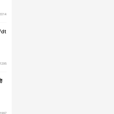
主动
2014
dt
问
1295
物
1997