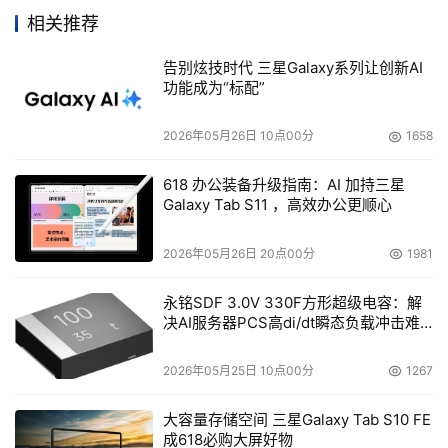
限;二是在成本上，封装和测试占成本的2 5 %~50%，I/O通
相关推荐
常占晶体面积 15%~20%，不利于降低成本。而双核处理器
告别炫技时代 三星Galaxy系列让创新AI
同时由主频和每时钟周期所执行的指令数来提高性能，可以
功能成为“标配”
更好地平衡性能与功耗的关系。双核可共享封装和 I/O，使
得总成本也得以下降。
2026年05月26日 10点00分
1658
在内存方面，GS-SR114L/GS-SR114V支持最大内存容量
618 办公装备升级指南：AI 加持三星
Galaxy Tab S11 ，高效办公更顺心
为8GB的DDR II 533/667MHz。一方面可以保证速度，二
另一方面保证数据传输的高效，充分保证在800/1066MH
2026年05月26日 20点00分
1981
前端总线环境下内存子系统的高效运行。
永铭SDF 3.0V 330F方形超级电容：解
决AI服务器PCS高di/dt瞬态负载冲击难
硬盘也是双核服务器的重要指标。双核服务器处理器需
题
要内存和硬盘的配合，整体性能才能彰显。GS-
2026年05月25日 10点00分
1267
SR114L/GS-SR114V支持2个SATA硬盘，支持 RAID0、1。
大容量存储空间 三星Galaxy Tab S10 FE
成618必购大屏好物