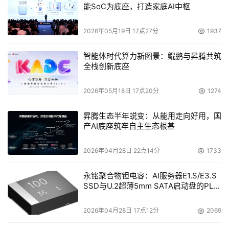
能SoC为底座，打造家庭AI中枢
2026年05月19日 17点27分
1937
智能体时代算力新图景：鲲鹏与昇腾共筑
全栈创新底座
2026年05月18日 17点20分
1274
昇腾生态半年蜕变：从能用走向好用，国
产AI底座筑牢自主生态根基
2026年04月28日 22点14分
1733
永铭聚合物钽电容：AI服务器E1.S/E3.S
SSD与U.2超薄5mm SATA启动盘的PLP
电容选型分析
2026年04月28日 17点12分
2069