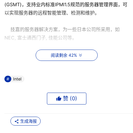
(GSMT)，支持业内标准IPMI1.5规范的服务器管理界面，可
以实现服务器的远程智能管理、检测和维护。
技嘉的服务器解决方案，为一些日本公司所采用，如
NEC, 富士通西门子, 佳能公司等。
技嘉GS-SR114双核心服务器平台根据存储方式的不同分
阅读剩余 42%
为两种型号: GS-SR114L和GS-SR114V。二者的区别仅仅在
硬盘存储。前者采用的是内置式SATA硬盘，后者则采用的
是热插拔SATA硬盘，以满足不同用户的需求。
Intel
GS-SR114L/GS-SR114V采用英特尔最新的Pentium 4 /
赞 (
0
)
D双核心处理器，可支持800/1066MHz外频总线，相对而
言，单核处理器面临两个发展瓶颈:一是主要依靠提高主频
驱动处理器的性能提高的方式，当主频超过2 GHz 时，处
生成海报
理器的功耗会超过100 W，这已经达到了目前散热技术的极