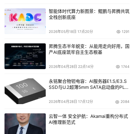
智能体时代算力新图景：鲲鹏与昇腾共筑
全栈创新底座
2026年05月18日 17点20分
1291
昇腾生态半年蜕变：从能用走向好用，国
产AI底座筑牢自主生态根基
2026年04月28日 22点14分
1744
永铭聚合物钽电容：AI服务器E1.S/E3.S
SSD与U.2超薄5mm SATA启动盘的PLP
电容选型分析
2026年04月28日 17点12分
2084
云智一体 安全护航：Akamai重构分布式
AI推理新范式