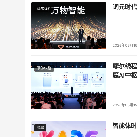
词元时代
摩尔线程
2026年05月1
摩尔线程
摩尔线程
庭AI中枢
2026年05月1
智能体时
鲲鹏
鲲鹏