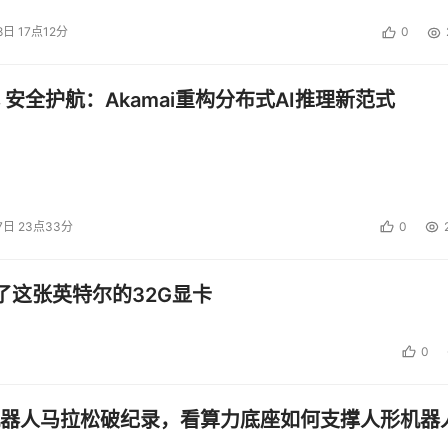
8日 17点12分
0
 安全护航：Akamai重构分布式AI推理新范式
7日 23点33分
0
了这张英特尔的32G显卡
0
器人马拉松破纪录，看算力底座如何支撑人形机器