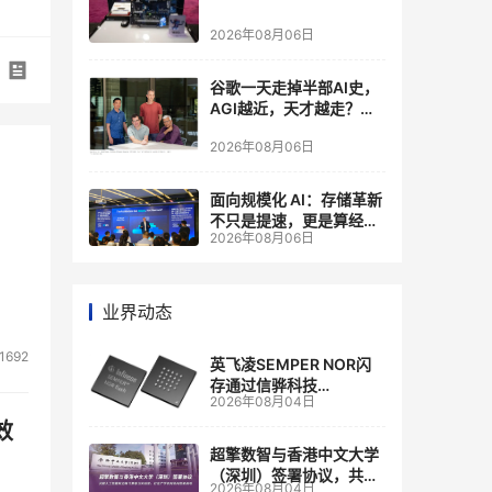
2026年08月06日
谷歌一天走掉半部AI史，
AGI越近，天才越走？大
厂的组织模式，正在拖住
2026年08月06日
自己的研发节奏
面向规模化 AI：存储革新
不只是提速，更是算经济
2026年08月06日
账
业界动态
1692
英飞凌SEMPER NOR闪
存通过信骅科技
2026年08月04日
AST2700 BMC认证，全
面强化其数据中心服务器
效
管理
超擎数智与香港中文大学
（深圳）签署协议，共建
2026年08月04日