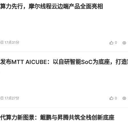
算力先行，摩尔线程云边端产品全面亮相
9日 17点31分
0
发布MTT AICUBE：以自研智能SoC为底座，打造
9日 17点27分
0
代算力新图景：鲲鹏与昇腾共筑全栈创新底座