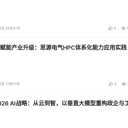
4日 22点31分
0
赋能产业升级：思源电气HPC体系化能力应用实践
0日 17点17分
0
026 AI战略：从云到智，以垂直大模型重构政企与