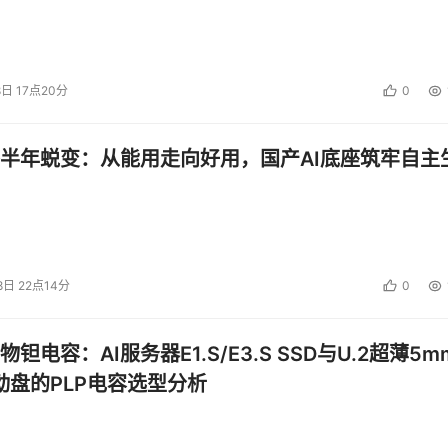
8日 17点20分
0
半年蜕变：从能用走向好用，国产AI底座筑牢自主
8日 22点14分
0
钽电容：AI服务器E1.S/E3.S SSD与U.2超薄5m
启动盘的PLP电容选型分析