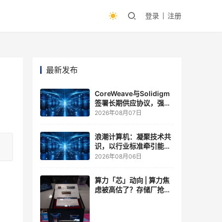
登录
注册
最新发布
CoreWeave与Solidigm
签署长期供应协议，强化
一体化人工智能云平台
2026年08月07日
浪潮计算机：凝聚技术共
识，以行业标准牵引能力
跃升
2026年08月06日
算力「芯」动向 | 算力焦
虑被高估了？存储厂抢了
算力厂的戏，江波龙FMS
现场改写端侧AI规则