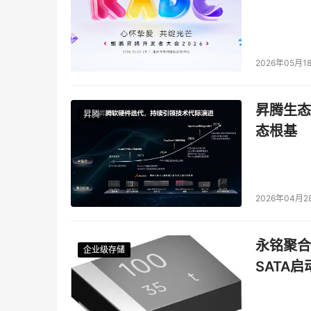
2026年05月1
昇腾生态
昇腾
态根基
2026年04月2
永铭聚合物
企业级存储
企业级存储
企业级存储
企业级存储
SATA