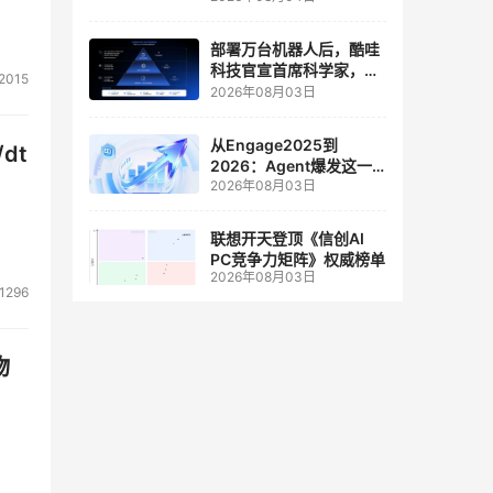
人工智能和边缘计算联合
实验室
部署万台机器人后，酷哇
科技官宣首席科学家，要
2015
让世界模型交付生产力
2026年08月03日
从Engage2025到
dt
2026：Agent爆发这一
2026年08月03日
年，AI CRM 走到哪了
联想开天登顶《信创AI
PC竞争力矩阵》权威榜单
2026年08月03日
1296
物