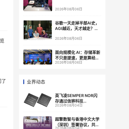
2026年08月06日
谷歌一天走掉半部AI史，
AGI越近，天才越走？大
厂的组织模式，正在拖住
2026年08月06日
自己的研发节奏
阅览
面向规模化 AI：存储革新
不只是提速，更是算经济
2026年08月06日
账
问了
业界动态
英飞凌SEMPER NOR闪
存通过信骅科技
2026年08月04日
AST2700 BMC认证，全
面强化其数据中心服务器
管理
超擎数智与香港中文大学
（深圳）签署协议，共建
2026年08月04日