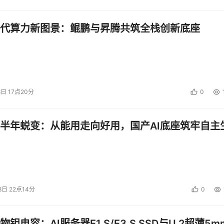
代算力新图景：鲲鹏与昇腾共筑全栈创新底座
8日 17点20分
0
半年蜕变：从能用走向好用，国产AI底座筑牢自主
8日 22点14分
0
钽电容：AI服务器E1.S/E3.S SSD与U.2超薄5m