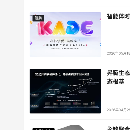
智能体时
鲲鹏
鲲鹏
2026年05月1
昇腾生态
昇腾
态根基
2026年04月2
永铭聚合物