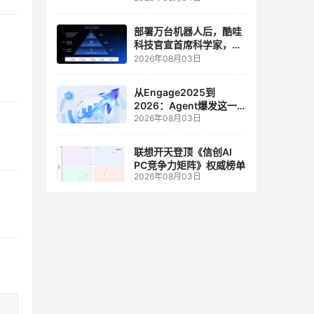
人工智能和边缘计算联合
实验室
部署万台机器人后，酷哇
科技官宣首席科学家，要
让世界模型交付生产力
2026年08月03日
从Engage2025到
2026：Agent爆发这一
2026年08月03日
年，AI CRM 走到哪了
联想开天登顶《信创AI
PC竞争力矩阵》权威榜单
2026年08月03日