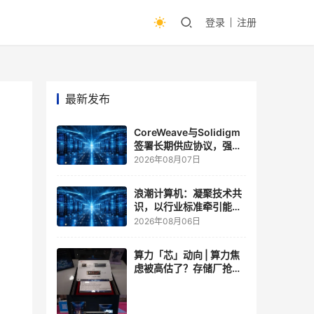
登录
注册
最新发布
CoreWeave与Solidigm
签署长期供应协议，强化
一体化人工智能云平台
2026年08月07日
浪潮计算机：凝聚技术共
识，以行业标准牵引能力
跃升
2026年08月06日
算力「芯」动向 | 算力焦
虑被高估了？存储厂抢了
算力厂的戏，江波龙FMS
现场改写端侧AI规则