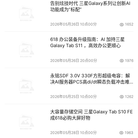
告别炫技时代 三星Galaxy系列让创新AI
Relay功能，但是值得注意的是，某些开源的邮件系统，如
功能成为“标配”
Postfix，Qmail默认是允许本机IP(127.0.0.1) Open Relay
的，这是一个隐患，因为垃圾邮件已经可以伪造来源IP为
2026年05月26日 10点00分
1652
127.0.0.1，所以笔者强烈建议调整邮件系统配置，设置本机
IP也不允许Open Relay。
618 办公装备升级指南：AI 加持三星
Galaxy Tab S11 ，高效办公更顺心
4. 对本地用户要求密码认证
2026年05月26日 20点00分
1976
对本地用户应该要求密码认证(AUTH LOGIN)以发送邮件，
永铭SDF 3.0V 330F方形超级电容：解
否则垃圾邮件很容易伪造本地用户外发垃圾邮件，从而大大
决AI服务器PCS高di/dt瞬态负载冲击难
影响了本地用户的声誉，经常会被列入RBL组织的黑名单
题
中。
2026年05月25日 10点00分
1262
5. 到各个ESP登记你的IP地址
大容量存储空间 三星Galaxy Tab S10 FE
成618必购大屏好物
为了提供你的IP声誉，你还可以主动去各个邮件服务商的网
站登记你的IP地址和邮件系统情况，这样将大大减少这些运
2026年05月28日 10点00分
1963