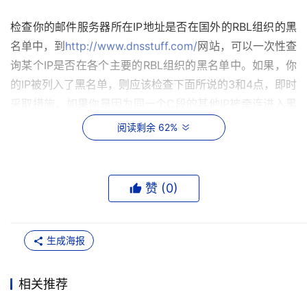
检查你的邮件服务器所在IP地址是否在国外的RBL组织的黑
名单中，到
http://www.dnsstuff.com/
网站，可以一次性查
询某个IP是否在各个主要的RBL组织的黑名单中。如果，你
的IP被列入了黑名单，则应该检查下面所说的3和4点，即时
采取措施，如果你是因为同一个C段的其他IP被牵连进入黑
名单，则应该把这个问题向你的ISP（IDC机房）反映，要
阅读剩余 62%
求他们采取行动清理垃圾源并且及时与RBL组织交涉。
对于有能力的公司，应该采购整一个C段的IP地址，尽量避
赞 (
0
)
免与别的邮件服务器混用同一个C段的IP。
3. 禁止Open Relay
生成海报
Open Relay（第三方转发）就是说允许发件人和收件人都
不是本系统用户的信件转发。禁止Open Relay是一个最基
相关推荐
本的要求，目前大部分邮件服务器都已经关闭了Open 