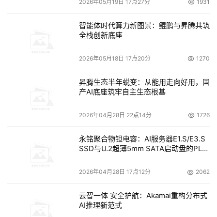
2026年05月19日 17点27分
1931
按照SPF的格式在DNS记录中增加一条TXT类型的记录，将
智能体时代算力新图景：鲲鹏与昇腾共筑
全栈创新底座
提高该域名的信誉度，同时可以防止垃圾邮件伪造该域的发
件人发送垃圾邮件。
2026年05月18日 17点20分
1270
7. MX设置问题
昇腾生态半年蜕变：从能用走向好用，国
产AI底座筑牢自主生态根基
 有一些的比较苛刻的垃圾邮件过滤系统会检查发件人域名
的MX记录。首先，MX记录应该设置为有A记录的
2026年04月28日 22点14分
1726
CNAME。其次，MX记录的刷新时间(TTL)应该设置不少于
7200秒（2小时）。如果，你的邮件服务器的外发IP和接收
永铭聚合物钽电容：AI服务器E1.S/E3.S
SSD与U.2超薄5mm SATA启动盘的PLP
的IP是不同的，那么最好要求你的接入服务商将外发的IP做
电容选型分析
一个反向的DNS解释，解释的域名后MX的域名一样。
2026年04月28日 17点12分
2062
云智一体 安全护航：Akamai重构分布式
本文来源于DOIT传媒，文章内容仅供参考，不构成投资建议。
AI推理新范式