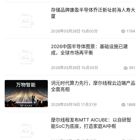
营商拦截从你的邮件系统发出的邮件的机会。
存储品牌康盈半导体乔迁新址前海人寿大
厦
你可以发送邮件给中国互联网协会反垃圾邮件中心的管理信
箱 
abuse@anti-spam.cn
 登记你的邮件服务器IP和域名的
2026年05月26日 15点00分
1764
对应关系。
2026中国半导体图景：基础设施已建
6. 设置SPF记录
成，全球市场再平衡
SPF是为了防范垃圾邮件而提出来的一种DNS记录类型，它
2026年05月26日 10点30分
951
是一种TXT类型的记录，它用于登记某个域名拥有的用来外
词元时代算力先行，摩尔线程云边端产品
发邮件的所有IP地址。
全面亮相
dig TXT 21cn.com
2026年05月19日 17点31分
1868
21cn.com.               27970   IN      TXT     "v=spf1 
摩尔线程发布MTT AICUBE：以自研智
ip4:202.105.45.0/24  ip4:61.140.60.0/24 
能SoC为底座，打造家庭AI中枢
ip4:202.123.79.206 ip4:220.232.167.218 
ip4:221.192.129.0/24   ip4:59.36.102.0/24 -all"