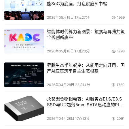
能SoC为底座，打造家庭AI中枢
2026年05月19日 17点27分
1959
智能体时代算力新图景：鲲鹏与昇腾共筑
全栈创新底座
2026年05月18日 17点20分
1298
昇腾生态半年蜕变：从能用走向好用，国
产AI底座筑牢自主生态根基
2026年04月28日 22点14分
1750
永铭聚合物钽电容：AI服务器E1.S/E3.S
SSD与U.2超薄5mm SATA启动盘的PLP
电容选型分析
2026年04月28日 17点12分
2091