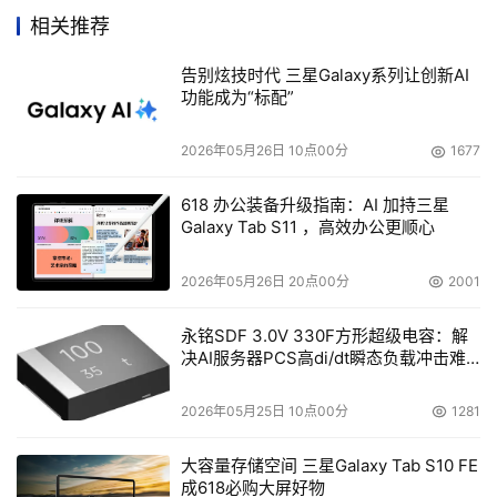
并提高驱动器生产效率。杰尔与三星之间不断加强的合作关
相关推荐
系将推动双方在新型存储设计领域的深入合作。”
告别炫技时代 三星Galaxy系列让创新AI
功能成为“标配”
    HDD 前置放大器与驱动器磁头与存储介质的性能息息相
关。因为驱动器通过磁盘驱动器盘片“读取”模拟数据的同
2026年05月26日 10点00分
1677
时，前置放大器在这些极微小信号被传送至读取通道 IC 以
618 办公装备升级指南：AI 加持三星
进行复杂的处理与数字化之前对这些信号进行放大。由于感
Galaxy Tab S11 ，高效办公更顺心
应写磁头电流由前置放大器驱动，因而前置放大器对于将信
息写入盘片的写处理来说也是必不可少的。
2026年05月26日 20点00分
2001
    杰尔 PA7700 通过低功耗解决方案提供业界最高的数据
永铭SDF 3.0V 330F方形超级电容：解
决AI服务器PCS高di/dt瞬态负载冲击难
吞吐能力，从而改善了误码率性能。PA7700 写入器结构可
题
用于支持任何 2.5 英寸驱动器速率，如 4200、5400 及 
2026年05月25日 10点00分
1281
7200 RPM 等。这种结构的自适应能力可自动降低与频率
成正比的功耗，因而在较低速率时无需额外的能量，而且这
大容量存储空间 三星Galaxy Tab S10 FE
也不会影响到较低速信号的写入信号完整性，从而进一步提
成618必购大屏好物