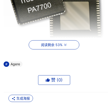
阅读剩余 53%
    杰尔是三星 GPRS/EDGE 移动电话无线数据芯片组及软
件的主要供应商，两家公司在存储及移动手持终端解决方案
Agere
领域的合作将不断加强。
    杰尔存储部门高级副总裁兼总经理 Ruediger Stroh 说：
赞 (
0
)
“杰尔前置放大器产品系列已广泛地渗透到了存储市场，业
界许多主要硬盘驱动器制造商都已采用杰尔产品。通过采用
生成海报
TrueStore 产品，三星将极大受益于这套业界最流行的存储
半导体芯片系列及其出色的技术支持，以显著降低生产周期