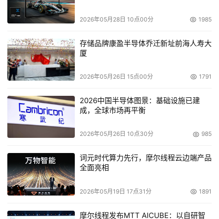
升了信噪比性能。
2026年05月28日 10点00分
1985
    杰尔 PA7700 除了拥有极低功耗外，还能针对优化 HDD 
存储品牌康盈半导体乔迁新址前海人寿大
开发提供创新特性。该芯片支持比特可编程磁头 (bit-
厦
programmable head)，使磁盘驱动器工程师能将 PA7700 
与巨磁阻 (GMR) 或隧道 MR (TuMR) 磁头技术集成在一
2026年05月26日 15点00分
1791
起。采用杰尔解决方案，HDD 公司能够灵活地在多个驱动
2026中国半导体图景：基础设施已建
器设计中采用单个前置放大器，而无论选择何种磁头技术均
成，全球市场再平衡
可获得出众性能。
2026年05月26日 10点30分
985
    杰尔现已开始面向多家客户批量提供 TrueStore前置放
词元时代算力先行，摩尔线程云边端产品
大器芯片。
全面亮相
2026年05月19日 17点31分
1891
本文来源于DOIT传媒，文章内容仅供参考，不构成投资建议。
摩尔线程发布MTT AICUBE：以自研智