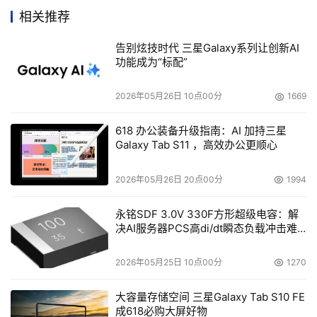
经理们将获得性能的大幅提升，因为这类芯片能让系统分区
相关推荐
并分别运行多个操作系统，大大提高执行效率。
告别炫技时代 三星Galaxy系列让创新AI
去年末的时候，IT经理们还在担心IBM的PC业务出售给
功能成为“标配”
联想集团会给他们钟爱的ThinkPad笔记本电脑带来不良影
响。现在他们已毋须再担心什么了，联想的Z系列笔记本提
2026年05月26日 10点00分
1669
供了IBM传统黑色以外的银色选择，同时也是首款配备宽屏
的ThinkPad，而售价连1000美元都不到。
618 办公装备升级指南：AI 加持三星
Galaxy Tab S11 ，高效办公更顺心
联想并非今年唯一一家惹起争议的企业。自今年秋
季，戴尔公司网站被发现在销售六种AMD的Athlon 64处理
2026年05月26日 20点00分
1994
器以后，一直有谣言称戴尔正在考虑增加AMD产品线。不
过，谨记这些只是个别配件??配备AMD处理器的戴尔服务
永铭SDF 3.0V 330F方形超级电容：解
决AI服务器PCS高di/dt瞬态负载冲击难
器和PC至今没有出现。虽然戴尔至今仍然忠于Intel，但其
题
主要竞争对手??IBM、Sun和惠普??都已经在销售使用AMD
2026年05月25日 10点00分
1270
处理器的服务器了，而现在，Intel无论在产品性能还是上市
时间方面都要落后于AMD。
大容量存储空间 三星Galaxy Tab S10 FE
虽然上述情况会随着Intel在2007年推出四核芯片而有
成618必购大屏好物