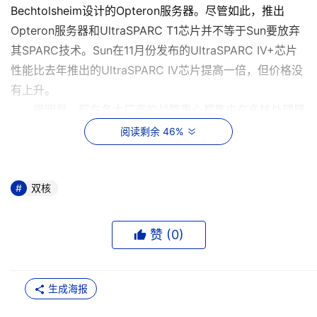
Bechtolsheim设计的Opteron服务器。尽管如此，推出
Opteron服务器和UltraSPARC T1芯片并不等于Sun要放弃
其SPARC技术。Sun在11月份发布的UltraSPARC IV+芯片
性能比去年推出的UltraSPARC IV芯片提高一倍，但价格没
有上升。
很明显，现在各大厂商的战略重心都集中在多核处理器
之上，但软件授权问题是否会令有意将这种技术配置于企业
阅读剩余 46%
级应用的IT经理们知难而退还有待观察。对于那些在使用甲
骨文公司的数据库软件等的组织来说，这类要求每个核心须
有一份授权的软件让他们处于一个很不利的位置。
双核
虚拟技术将是明年另一项值得留意的热门技术。
VMware Workstation 5可谓是2005年最好的产品之一，
赞 (
0
)
而微软、VMware和开放源代码的Xen虚拟技术明年会提供
些什么新功能十分值得期待。此外，预计明年AMD和Intel
开始将虚拟技术集成在处理器中还能带来另外一次的重大性
生成海报
能提升。这意味着明年那些选择使用支持这种技术芯片的IT