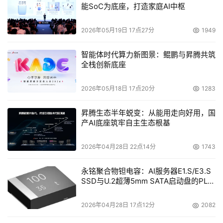
能SoC为底座，打造家庭AI中枢
2026年05月19日 17点27分
1949
智能体时代算力新图景：鲲鹏与昇腾共筑
全栈创新底座
2026年05月18日 17点20分
1283
昇腾生态半年蜕变：从能用走向好用，国
产AI底座筑牢自主生态根基
2026年04月28日 22点14分
1743
永铭聚合物钽电容：AI服务器E1.S/E3.S
SSD与U.2超薄5mm SATA启动盘的PLP
电容选型分析
2026年04月28日 17点12分
2082