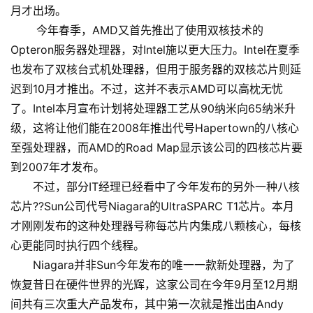
月才出场。
今年春季，AMD又首先推出了使用双核技术的
Opteron服务器处理器，对Intel施以更大压力。Intel在夏季
也发布了双核台式机处理器，但用于服务器的双核芯片则延
迟到10月才推出。不过，这并不表示AMD可以高枕无忧
了。Intel本月宣布计划将处理器工艺从90纳米向65纳米升
级，这将让他们能在2008年推出代号Hapertown的八核心
至强处理器，而AMD的Road Map显示该公司的四核芯片要
到2007年才发布。
不过，部分IT经理已经看中了今年发布的另外一种八核
芯片??Sun公司代号Niagara的UltraSPARC T1芯片。本月
才刚刚发布的这种处理器号称每芯片内集成八颗核心，每核
心更能同时执行四个线程。
Niagara并非Sun今年发布的唯一一款新处理器，为了
恢复昔日在硬件世界的光辉，这家公司在今年9月至12月期
间共有三次重大产品发布，其中第一次就是推出由Andy