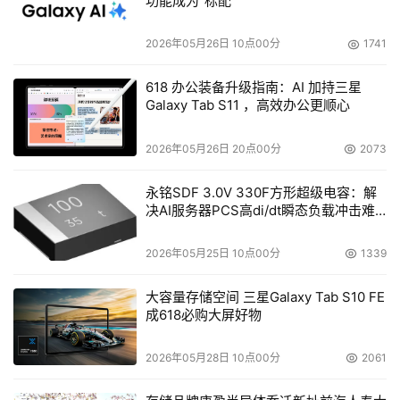
功能成为“标配”
的市场机会，安全电脑自然就会成为这些厂商的陷阱。 
2026年05月26日 10点00分
1741
其次，电脑厂商在安全技术上的积累以及技术创新的能力，
将决定他们在安全电脑市场能走多远。对于某些没有实力的
618 办公装备升级指南：AI 加持三星
电脑厂商而言，在有心无力的情况下投入安全电脑的研究开
Galaxy Tab S11 ，高效办公更顺心
发，无疑极有风险，弄不好就会陷入其中。
2026年05月26日 20点00分
2073
而有些有实力的电脑厂商，一直以来走的就是营销导向，对
永铭SDF 3.0V 330F方形超级电容：解
科技力量的蔑视将会让它付出代价，因为提供不了真正有解
决AI服务器PCS高di/dt瞬态负载冲击难
决力的解决方案，用户绝不会买单。回过头看，一直锐意创
题
新的同方电脑，之所以站在安全电脑市场的战略制高点，归
2026年05月25日 10点00分
1339
根结底，无非是因为它一直以来所坚持的技术路线。 
大容量存储空间 三星Galaxy Tab S10 FE
成618必购大屏好物
同时，突入市场的决心也意味着吃馅饼的可持续性。每一个
市场，似乎总不缺乏那些浅尝辄止者。但持续性的成功，总
2026年05月28日 10点00分
2061
是属于那些毅力惊人的企业。在这方面，同方电脑可谓表
率，它不仅揭幕安全电脑新时代，而且史无前例地将安全作