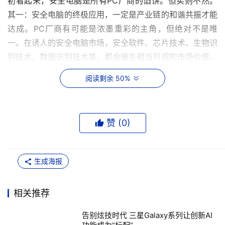
初看起来，安全电脑是所有PC厂商的馅饼。但实则不然。
其一：安全电脑的终极应用，一定是产业链的和谐共振才能
达成。PC厂商有可能是浓墨重彩的主角，但绝对不是唯
一。在诱人的安全电脑市场，安全软件、芯片技术、生物识
别技术、数据识别技术等，都会催生相当可观的市场价值。
其二，即便是PC厂商，也并非都能得而享之。 
阅读剩余 50%
首当其冲的是，PC厂商能否吃上安全电脑这块馅饼，能吃
多少，决定的因素有很多。无论如何，敏锐的市场眼光都是
赞 (
0
)
关键性的第一步。一般而言，市场先驱总是能占尽先机。从
这个层面来说，率先切入安全电脑领域的同方电脑，已经喝
上"头啖汤"。
生成海报
同方电脑有关人士表示，同方安全电脑上市后销售"十分可
观"，尤其是其商务拳头产品新超扬系列，增速可谓惊人。
相关推荐
有意思的是，有一些有实力的电脑企业至今仍在对安全电脑
告别炫技时代 三星Galaxy系列让创新AI
市场持观望态度，这多少令人遗憾。换言之，由于错过绝佳