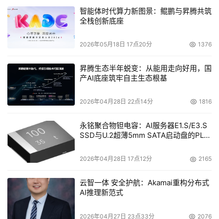
智能体时代算力新图景：鲲鹏与昇腾共筑
全栈创新底座
2026年05月18日 17点20分
1376
昇腾生态半年蜕变：从能用走向好用，国
产AI底座筑牢自主生态根基
2026年04月28日 22点14分
1816
永铭聚合物钽电容：AI服务器E1.S/E3.S
SSD与U.2超薄5mm SATA启动盘的PLP
电容选型分析
2026年04月28日 17点12分
2165
云智一体 安全护航：Akamai重构分布式
AI推理新范式
2026年04月27日 23点33分
2076