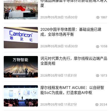
存储品牌康盈半导体乔迁新址前海人寿大
为企业发展的核心策略。
厦
而投入1亿元巨额的营销费用，更折射了同方电脑做大做强
2026年05月26日 15点00分
1867
安全PC的雄心。同方计算机系统本部总经理李健航曾自信
2026中国半导体图景：基础设施已建
地表示："在信息安全上，我们有一个很大的布局"。他还指
成，全球市场再平衡
出，随着"二次创业"的深入，同方会将"真安全"DNA全面植
入全线电脑产品的研发、生产、销售、服务之中。
2026年05月26日 10点30分
1058
词元时代算力先行，摩尔线程云边端产品
本文来源于DOIT传媒，文章内容仅供参考，不构成投资建议。
全面亮相
2026年05月19日 17点31分
1973
摩尔线程发布MTT AICUBE：以自研智
能SoC为底座，打造家庭AI中枢
2026年05月19日 17点27分
2034