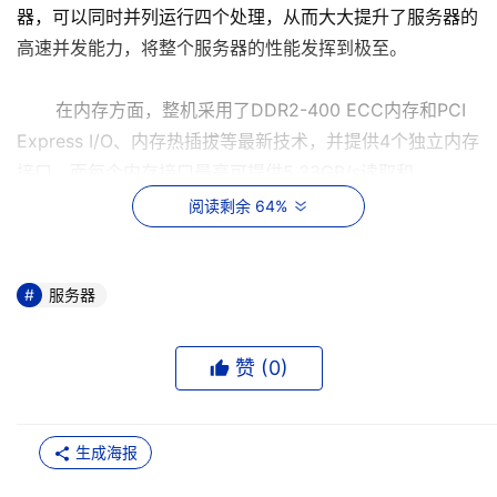
器，可以同时并列运行四个处理，从而大大提升了服务器的
高速并发能力，将整个服务器的性能发挥到极至。
在内存方面，整机采用了DDR2-400 ECC内存和PCI
Express I/O、内存热插拔等最新技术，并提供4个独立内存
接口，而每个内存接口最高可提供5.33GB/s读取和
2.66GB/s写入带宽，使TR400 4500具有了强大的数据缓
阅读剩余 64%
冲性能和极高的可用性，可以充分满足各种关键性应用对于
服务器高性能的要求。
服务器
强大的扩展和冗余能力
赞 (
0
)
精湛的工艺设计加上卓越的技术特性，使同方超强
TR400 4500服务器超出了一般中高端企业级服务器的范
畴，而强大的扩展和冗余能力，将带给企业用户一种前所未
生成海报
有的感觉。TR400 4500采用的64位英特尔®Xeon™MP处