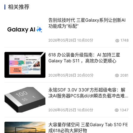
理器，能够兼容当前市场上所有主流的基于16位和32位软
相关推荐
件，同时对64位架构下开发的应用软件也能够很好的兼
告别炫技时代 三星Galaxy系列让创新AI
容。在主板和存储设备的扩展上，同方TR400 4500主板提
功能成为“标配”
供了4个PCI Express插槽、3个PCI-X插槽和4个内存扩展
模块插槽，给用户提供了足够的扩展余地，并且支持5/10个
2026年05月26日 10点00分
1748
热插拔硬盘，预留足够的存储空间，大大提升了服务器的数
据存储能力，真正为企业其到保驾护航的作用。
618 办公装备升级指南：AI 加持三星
Galaxy Tab S11 ，高效办公更顺心
良好的散热设计和监控管理
2026年05月26日 20点00分
2081
同方TR400 4500在散热和管理上进行了创新设计，
采用同方独有的散热技术，配合热插拔散热风扇，能够动态
永铭SDF 3.0V 330F方形超级电容：解
决AI服务器PCS高di/dt瞬态负载冲击难
调节服务器散热，节能降噪且延长使用寿命，散热仿真，散
题
热设计进一步优化，加上内存模块、板卡的纵向排列，气流
2026年05月25日 10点00分
1347
可以畅通无阻，有效改善风流散热，确保系统的稳定运行。
大容量存储空间 三星Galaxy Tab S10 FE
在监控管理方面，同方TR400 4500采用独有的管理
成618必购大屏好物