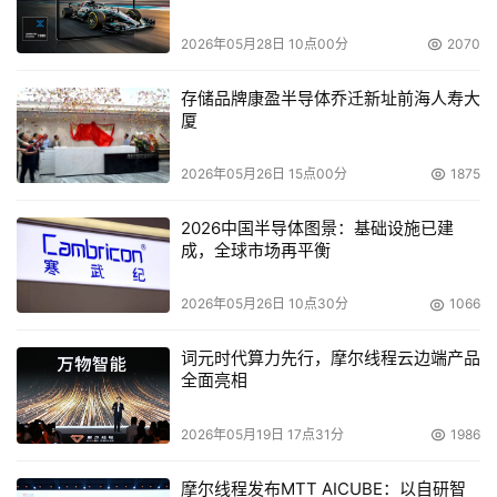
监控技术，整个系统可以自动甄别故障类型，有效缩短故障
2026年05月28日 10点00分
2070
定位时间，提高系统维护效率；同时，支持同方独有的内部
监控管理系统，实时监控服务器的硬件参数状态、事件日
存储品牌康盈半导体乔迁新址前海人寿大
志、系统资源使用情况，全程确保服务器的稳定与安全运
厦
行。有了这些强大功能的配备，再结合同方TR400 4500性
能上的完美表现，同方TR400 4500将带给用户不同于一般
2026年05月26日 15点00分
1875
企业服务器的全新应用感受。
2026中国半导体图景：基础设施已建
成，全球市场再平衡
人性化管理与售后服务
与诸多企业级服务器不同的是，同方TR400 4500采
2026年05月26日 10点30分
1066
用了人性化管理的方式，加上支持多种Intel管理技术，使同
方TR400 4500在内部管理和使用效果上独领风骚。为了给
词元时代算力先行，摩尔线程云边端产品
全面亮相
用户提供管理上的便捷，整机集成了基于IPMI2.0的IMM 管
理卡，同时支持CPU温度、风扇、工作电压监控等多项管理
2026年05月19日 17点31分
1986
措施，能及时掌握和控制同方TR400 4500服务器的整体运
行情况，有效的避免硬件的损坏而造成的工作损失。
摩尔线程发布MTT AICUBE：以自研智