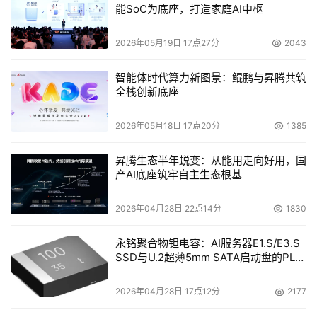
能SoC为底座，打造家庭AI中枢
人性化的管理已让同方TR400 4500所向披靡，而完
2026年05月19日 17点27分
2043
善的售后服务器更让用户无可挑剔。为客户提供优秀产品的
同时，清华同方当然不会忘记提供完善的售后服务，让客户
智能体时代算力新图景：鲲鹏与昇腾共筑
买的放心用的也舒心。清华同方提供３年有限质量保证服
全栈创新底座
务，全国200多家维修站，27个省会城市和直辖市的备件中
2026年05月18日 17点20分
1385
心，加上经过同方认证的服务器技术工程师，随时准备着为
客户提供及时、高效的服务。
昇腾生态半年蜕变：从能用走向好用，国
产AI底座筑牢自主生态根基
无人出其右的功能特性，游刃有余的性能表现，完善
的售后服务，使得同方TR400 4500理所当然成为中高端服
2026年04月28日 22点14分
1830
务器中的佼佼者。从同方TR400 4500身上，我们也能看出
永铭聚合物钽电容：AI服务器E1.S/E3.S
未来企业级服务器的一些端倪：融合人性化的管理方式将成
SSD与U.2超薄5mm SATA启动盘的PLP
为下一代企业服务器竞争的焦点，而清华同方的TR400
电容选型分析
4500将会引领服务器进入人性化应用的竞争时代！
2026年04月28日 17点12分
2177