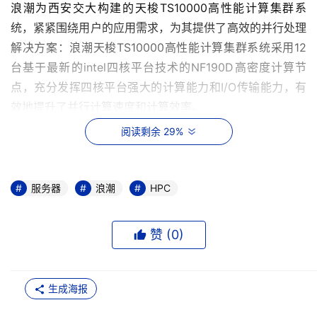
浪潮为西安交大构建的天梭TS10000高性能计算集群系
统，紧紧围绕用户的应用需求，为其提供了高效的并行处理
解决方案：浪潮天梭TS10000高性能计算集群系统采用12
台基于最新的intel四核平台技术的NF190D高密度计算节
点，充分发挥四核平台强大的计算能力和I/O传输能力，有
效地提升了并行计算速度和计算效率。
阅读剩余 29%
此外，在存储方面，浪潮天梭采用定制的集群文件系统
Luste，让计算集群可以通过多条路径访问、调用、处理共
享存储上的数据，使分布于集群中的6台存储节点的存储容
服务器
浪潮
HPC
量虚拟整合，形成高达18TB的海量级存储系统。集群系统
还拥有完善的安全管理机制，并且各数据节点均采用RAID5
赞 (
0
)
磁盘阵列冗余技术，为数据提供最可靠的安全保障。
浪潮天梭在高性能计算领域一直坚持以客户应用为先导，强
生成海报
调高性能计算与用户应用之间的无缝结合，在满足用户应用
的前提下提升高性能计算的效率，这也使浪潮的天梭