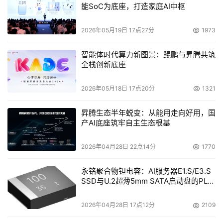
能SoC为底座，打造家庭AI中枢
2026年05月19日 17点27分
1973
智能体时代算力新图景：鲲鹏与昇腾共筑
全栈创新底座
2026年05月18日 17点20分
1321
昇腾生态半年蜕变：从能用走向好用，国
产AI底座筑牢自主生态根基
2026年04月28日 22点14分
1770
永铭聚合物钽电容：AI服务器E1.S/E3.S
SSD与U.2超薄5mm SATA启动盘的PLP
电容选型分析
2026年04月28日 17点12分
2109