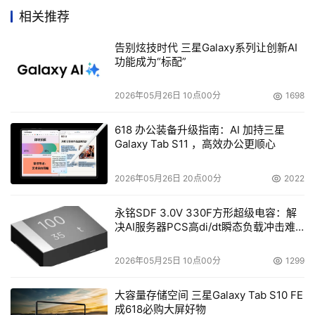
TS10000高性能计算集群系统深受高校、科研机构等的青
相关推荐
睐。目前，浪潮已经与山东大学、华中科技大学、中国科技
告别炫技时代 三星Galaxy系列让创新AI
大学、南京大学等数十所国家知名学府建立了良好、长期合
功能成为“标配”
作关系。
2026年05月26日 10点00分
1698
本文来源于DOIT传媒，文章内容仅供参考，不构成投资建议。
618 办公装备升级指南：AI 加持三星
Galaxy Tab S11 ，高效办公更顺心
2026年05月26日 20点00分
2022
永铭SDF 3.0V 330F方形超级电容：解
决AI服务器PCS高di/dt瞬态负载冲击难
题
2026年05月25日 10点00分
1299
大容量存储空间 三星Galaxy Tab S10 FE
成618必购大屏好物