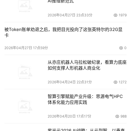
AI推理新范式
理。DLT-S4再次强调了昆腾保护用户现有投资的承诺，后
读兼容SDLT600和SDLT 320磁带机。
2026年04月27日 23点33分
1979
日前，DLT-S4磁带库产品已经上市。该产品即可作为
被Token账单劝退之后，我把目光投向了这张英特尔的32G显
卡
单一磁带机也可作为配合昆腾PX720磁带库提供，并且通过
昆腾强大的分销零售伙伴渠道网络进行销售。昆腾公司计划
2026年04月27日 17点59分
0
在下一季度提供带有DLT-S4的PX500系列中档磁带库和
SuperLoaderTM 3自动加载机。
从亦庄机器人马拉松破纪录，看算力底座
如何支撑人形机器人商业化
2026年04月24日 22点31分
1272
本文来源于DOIT传媒，文章内容仅供参考，不构成投资建议。
智算引擎赋能产业升级：思源电气HPC
体系化能力应用实践
2026年04月20日 17点17分
988
紫光云2026 AI战略：从云到智，以垂直