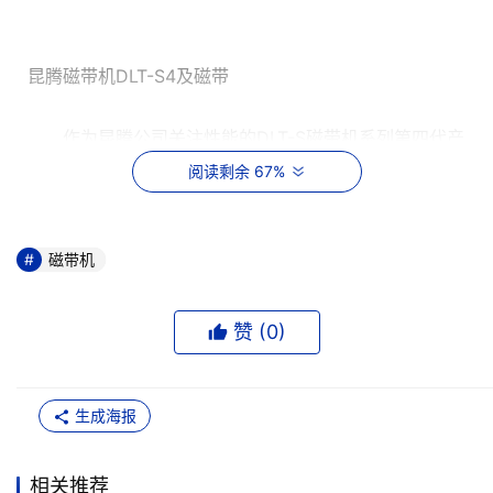
昆腾磁带机DLT-S4及磁带
作为昆腾公司关注性能的DLT-S磁带机系列第四代产
品（前身为SDLTTM），面对负担过度的、与日益增长的数
阅读剩余 67%
据紧密联系的存储网络，DLT-S4提供了前所未有的容量和
价值组合。使用DLT-S4的公司机构有能力在单一磁带盒上
备份远程办公室或者远程机构的所有数据。这一点在分级存
磁带机
储或高容量磁带自动化环境中效果尤佳??因为在同一价位
上，DLT-S4的容量是其他同类产品的两倍；同一存储容量
赞 (
0
)
上，DLT-S4的价格是其他同类产品的一半。举例来说，预
算为1.5万美元的用户，之前可以从其他厂商处购买25TB、
4U磁带自动化方案；而现在，用户可以以同样的价格和架
生成海报
构向昆腾公司购买含有DLT-S4的51TB磁带自动化方案。如
果用户只是希望购买容量为25 TB的方案，则只需七千美元
相关推荐