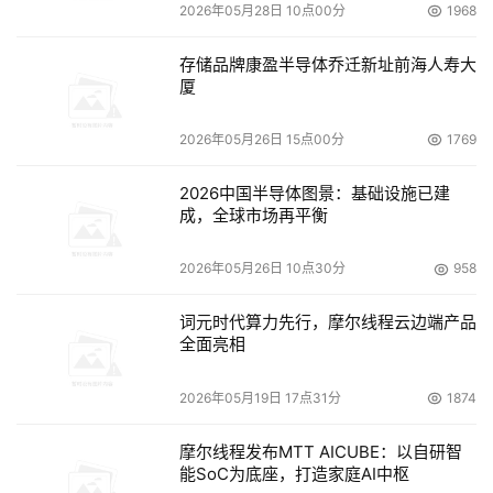
2026年05月28日 10点00分
1968
机会持续扩展我们的数据存储需求，用户需要一个可持续、
性价比高、基于磁带的方案选择，提供企业级容量和功能，
存储品牌康盈半导体乔迁新址前海人寿大
与目前现有的虚拟磁带投资环境同步。随着不断增加的法规
厦
遵从压力和数据安全意识的提高，我们再次确信，昆腾公司
无需额外费用就可以帮助用户解决这些问题。”
2026年05月26日 15点00分
1769
2026中国半导体图景：基础设施已建
DLT-S4协助用户着眼未来
成，全球市场再平衡
昆腾的第七代产品技术发展线路图标示了当今的自动
2026年05月26日 10点30分
958
化磁带机，同时计划在单一磁带盒上实现14TB的容量。
DLT-S4在这方面协助用户着眼未来；并为分级存储磁带建
词元时代算力先行，摩尔线程云边端产品
全面亮相
立了全新范例，拥有内嵌智能和DLTSage的轻松管理特
性，让用户轻松监测、诊断并报告其磁带存储环境的运行状
2026年05月19日 17点31分
1874
况；很好地利用了DLTSage WORM和DLTSage Tape
Security磁带安全特性功能。随着330万DLT磁带机安装使
摩尔线程发布MTT AICUBE：以自研智
能SoC为底座，打造家庭AI中枢
用，1.3亿磁带盒付货，昆腾的DLT磁带技术被证明是用户业