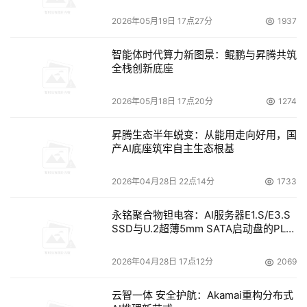
务关键数据进行磁带备份、恢复和归档的可信选择。
2026年05月19日 17点27分
1937
昆腾公司存储解决方案集团亚太区董事总经理Emil
智能体时代算力新图景：鲲鹏与昇腾共筑
Kobylarz指出：“对于很多企业来说，实施分层存储架构已
全栈创新底座
经成为他们扩大信息生命周期管理策略的重要部分。然而，
2026年05月18日 17点20分
1274
他们还面临一个重要问题未解决：如何在不扩大成本预算的
情况下获得更高的容量和功能。DLT-S4专为分级存储架构
昇腾生态半年蜕变：从能用走向好用，国
提供更大的容量，同时有机结合昆腾产品一贯拥有的可靠
产AI底座筑牢自主生态根基
性、兼容性、高性能和附加价值。”
2026年04月28日 22点14分
1733
DLT-S4磁带机使用创新的盒式介质磁带DLTtape
永铭聚合物钽电容：AI服务器E1.S/E3.S
S4，具有业界领先的800GB固有容量和1.6TB压缩容量；同
SSD与U.2超薄5mm SATA启动盘的PLP
时提供每GB最低的成本。DLTtape S4的Super PET (S-
电容选型分析
PET)基带胶片是为满足企业级环境的强度和耐力需求专门
2026年04月28日 17点12分
2069
设计的，这种新的介质也充分利用了DLTSage，针对IT工作
云智一体 安全护航：Akamai重构分布式
人员所需，为他们的数据提供保护、安全性以及更有效的管