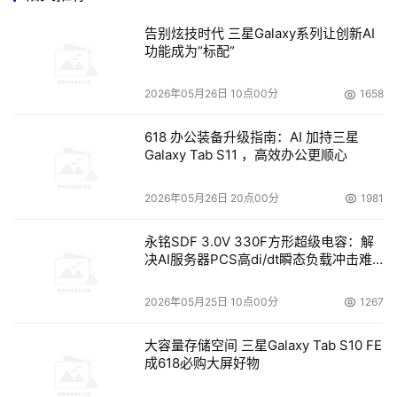
就可以在2U机架结构内实现。这样，只用一半的机架结构
告别炫技时代 三星Galaxy系列让创新AI
空间和一半的预算就解决了问题。
功能成为“标配”
通过在昆腾公司的PX720企业级磁带库中应用DLT-
2026年05月26日 10点00分
1658
S4，昆腾公司现在可以提供在单一机架上拥有1 PB容量的
磁带自动化系统；当把5个机架通过CrossLink
618 办公装备升级指南：AI 加持三星
Galaxy Tab S11 ，高效办公更顺心
MechanismTM相连，则容量高达5PB。这样，用户只用很
少的成本获得“仓储级”容量；或花费目前只能购买基于单一
2026年05月26日 20点00分
1981
磁带解决方案的价格获得分级存储磁盘-磁带方案。PX720
磁带库还具有基于Web的密钥管理特性，为系统管理员提供
永铭SDF 3.0V 330F方形超级电容：解
决AI服务器PCS高di/dt瞬态负载冲击难
基于角色的安全性，便于轻松创立、分配和管理DLTSage
题
Tape Security磁带安全密钥。灾难发生时，密钥文件可以
2026年05月25日 10点00分
1267
保存、备份或者导出到其他PX720磁带库中。
大容量存储空间 三星Galaxy Tab S10 FE
领先的软件方案提供商Epicor软件公司网络工程师
成618必购大屏好物
Peter Popovich认为：“近来的企业收购和日益增长的商业