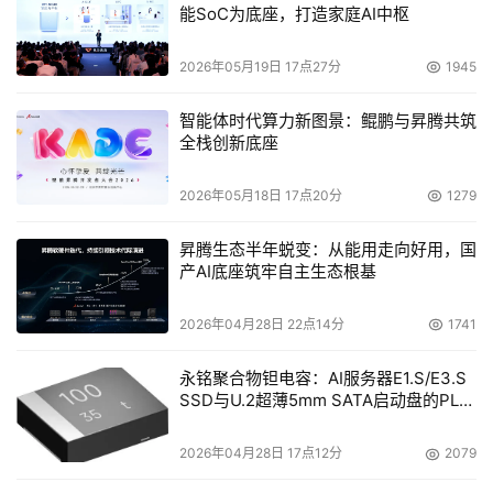
能SoC为底座，打造家庭AI中枢
2026年05月19日 17点27分
1945
智能体时代算力新图景：鲲鹏与昇腾共筑
全栈创新底座
2026年05月18日 17点20分
1279
昇腾生态半年蜕变：从能用走向好用，国
产AI底座筑牢自主生态根基
2026年04月28日 22点14分
1741
永铭聚合物钽电容：AI服务器E1.S/E3.S
SSD与U.2超薄5mm SATA启动盘的PLP
电容选型分析
2026年04月28日 17点12分
2079