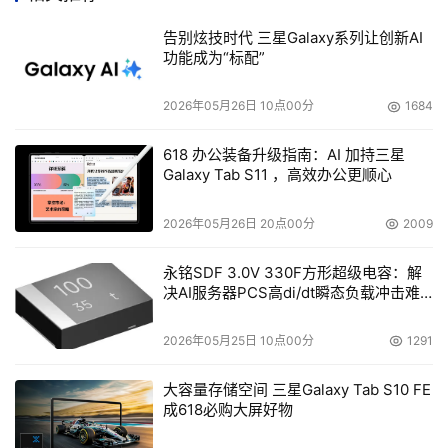
显然现在这个条件还不够充分。目前，只是处理器厂商和服
告别炫技时代 三星Galaxy系列让创新AI
务器厂商推出了一些64位产品，而相应的硬件周边设备厂
功能成为“标配”
商并不积极，这也使得一些软件厂商驻足观望或者步伐放
缓。微软公司的比尔•盖茨先生就对当前很多硬件设备厂商
2026年05月26日 10点00分
1684
在自己的驱动程序上不努力推出64位版本而大为恼火，认
为这样确实会让64位的推广速度变慢。操作系统是服务器
618 办公装备升级指南：AI 加持三星
Galaxy Tab S11 ，高效办公更顺心
的应用平台，而真正的业务应用系统才是用户产生价值的基
础。现在，几乎很少有专业的软件公司只做64的通用系
2026年05月26日 20点00分
2009
统，这也说明，现在还是32位为主的时代。
永铭SDF 3.0V 330F方形超级电容：解
决AI服务器PCS高di/dt瞬态负载冲击难
第三，用户大规模采购64位产品为时尚早。尽管从
题
2003年5月开始ＡＭＤ推出真正的可以兼容32位的服务器
2026年05月25日 10点00分
1291
开始，64位服务器的推出已经有两年的时间了，但是真正
的大规模用户采购还没有到来。而且，当前服务器的热点也
大容量存储空间 三星Galaxy Tab S10 FE
不在64位上面。目前，低端市场是服务器市场的增长亮
成618必购大屏好物
点，在这方面，主要的采购用户是中小企业，他们对64位