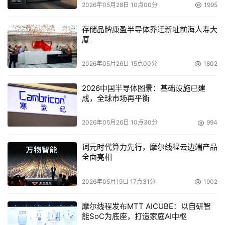
2026年05月28日 10点00分
1995
的要求可以说是非常低的。没有真正的最多的用户支持，没
有大面积的普及计划，64位还只能说是局部应用。
存储品牌康盈半导体乔迁新址前海人寿大
厦
第四，64位联盟没有出现，这使得每个服务器厂商的
努力在整体上被大大削弱。中国人最讲和为贵，但是真正到
2026年05月26日 15点00分
1802
市场上谁也不会让着谁，尤其是产业联盟上，没有集团利益
2026中国半导体图景：基础设施已建
的概念。64位这个大的产业链，缺少了哪一环都不成，但
成，全球市场再平衡
是我们的厂商好像对此没有太多的行动，或者说效果不明
显。
2026年05月26日 10点30分
994
第五，这种平台级的大规模升级或移植不来就不是一
词元时代算力先行，摩尔线程云边端产品
全面亮相
个突变的过程，它必然是先有特殊的应用，然后产品性能稳
定，价格下降，使得最终大家形成共识，实现整体移植。就
2026年05月19日 17点31分
1902
像当初大家对个人电脑2000年的问题，结果发现没有所谓
的千年虫。
摩尔线程发布MTT AICUBE：以自研智
能SoC为底座，打造家庭AI中枢