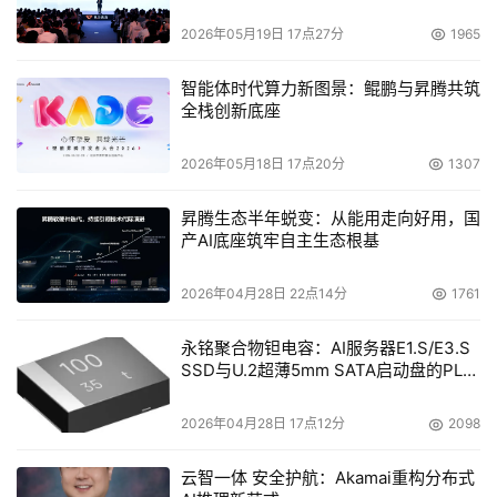
写到这里，编者在最后也对这个问题有了一个新的注
2026年05月19日 17点27分
1965
解，也可能是拿中国人的思维来度天下事吧。64位这个市
场是一个大蛋糕，毕竟会先有胆大的用户进来切这个蛋糕，
智能体时代算力新图景：鲲鹏与昇腾共筑
而后大家纷纷进入。64位是大势所趋，这是一句废话，但
全栈创新底座
是何时以何种方式进入却有很大的学问。先进入的人会说
2026年05月18日 17点20分
1307
64位已经到来，但是真正的大规模应用，尤其是32位整体
移植到64位计算平台，恐怕至少还要五年！
昇腾生态半年蜕变：从能用走向好用，国
产AI底座筑牢自主生态根基
（文中主要观点出自唐骏先生的演讲，部分内容经作
者编辑，未与其沟通，若有出入，还请原谅）
2026年04月28日 22点14分
1761
永铭聚合物钽电容：AI服务器E1.S/E3.S
SSD与U.2超薄5mm SATA启动盘的PLP
电容选型分析
本文来源于DOIT传媒，文章内容仅供参考，不构成投资建议。
2026年04月28日 17点12分
2098
云智一体 安全护航：Akamai重构分布式