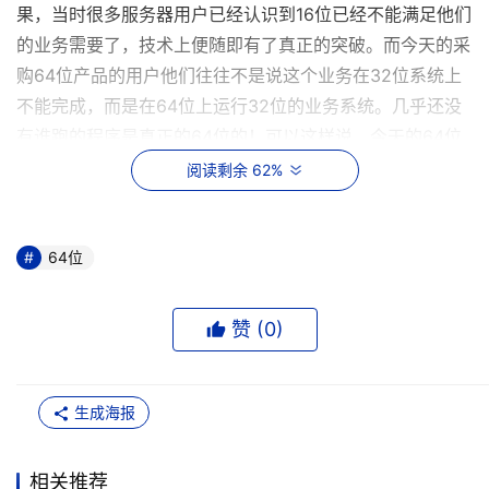
果，当时很多服务器用户已经认识到16位已经不能满足他们
的业务需要了，技术上便随即有了真正的突破。而今天的采
购64位产品的用户他们往往不是说这个业务在32位系统上
不能完成，而是在64位上运行32位的业务系统。几乎还没
有谁跑的程序是真正的64位的！可以这样说，今天的64位
用户大半是一些特殊应用，都是在拿64位的机器跑32位的
阅读剩余 62%
应用。
这里顺便说一句，特殊用户的诸多需求并不是真正我
64位
们所说的原来32位计算对内存寻址的限制。大半的用户还
是计算量的问题，这方面，双路服务器和集群技术是可以解
赞 (
0
)
决的，所以用户遇到的计算瓶颈不是说只有升级到64位才
可以解决。
生成海报
第二，64位是一个大的生态系统链，需要服务器厂
商、软件公司和广大行业用户达成共识，才能大面积应用，
相关推荐