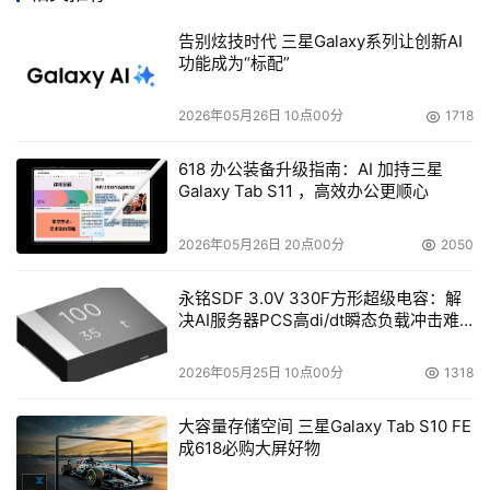
Intel的处理器的同类产品性能要高。
告别炫技时代 三星Galaxy系列让创新AI
功能成为“标配”
Galaxy系列中另外一款较新的机器是1U Sun Fire
X4100，这是一款2处理器（4路双核心）服务器起价为
2026年05月26日 10点00分
1718
$2,145，其内部器件的降温措施很有特色。这就可有效带走
AMD处理器散发出的热量。 Sun也正在把x64服务器的不
618 办公装备升级指南：AI 加持三星
Galaxy Tab S11 ，高效办公更顺心
少产品过渡到双核心。除了双核心之外，Sun打算在x64平
台上推广其Solaris操作系统。
2026年05月26日 20点00分
2050
为了满足网格需求，Sun还推出了Sun Grid Rack
永铭SDF 3.0V 330F方形超级电容：解
决AI服务器PCS高di/dt瞬态负载冲击难
System（Sun网格机架系统）。这就可以让多个服务器组
题
织成网格，如果网格用户需要三台服务器组成网格，Sun将
2026年05月25日 10点00分
1318
负责安装，连接电缆，添加存储单元，并且组成一个完整的
系统。预先配置并且测试好，用户只要插入插头即可。
大容量存储空间 三星Galaxy Tab S10 FE
成618必购大屏好物
多核心的Sun