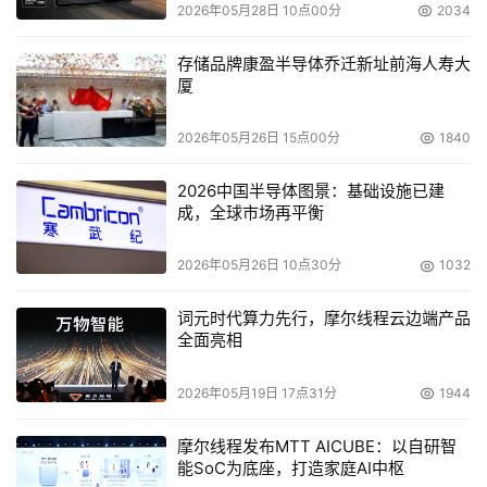
2026年05月28日 10点00分
2034
今年上半年，Sun计划把其x64产品线扩充到新型16路模
存储品牌康盈半导体乔迁新址前海人寿大
式，这就是8插槽的 (双核心16路)的 Sun Fire 服务器。另
厦
外，该公司将继续在UltraSPARC平台推出多核心芯片。上
面提到T1芯片现有8个核心，但这远非Sun的多核心产品的
2026年05月26日 15点00分
1840
终结目标，Sun正在研发用于大型高端服务器的处理器芯片
2026中国半导体图景：基础设施已建
Rock。 据说Rock芯片在单线程或者多线程应用场合均适
成，全球市场再平衡
用，预计将在2008年推出。
2026年05月26日 10点30分
1032
词元时代算力先行，摩尔线程云边端产品
本文来源于DOIT传媒，文章内容仅供参考，不构成投资建议。
全面亮相
2026年05月19日 17点31分
1944
摩尔线程发布MTT AICUBE：以自研智
能SoC为底座，打造家庭AI中枢