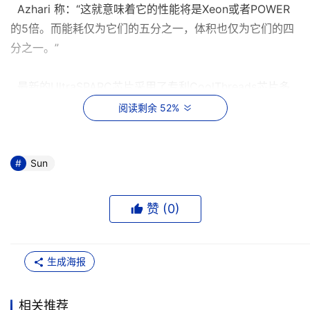
Azhari 称：“这就意味着它的性能将是Xeon或者POWER
的5倍。而能耗仅为它们的五分之一，体积也仅为它们的四
分之一。”
最新的UltraSPARC芯片采用了专利CoolThreads芯片多
线程技术，可同Solaris 10操作系统配合使用。大多数处理
阅读剩余 52%
器功耗为150瓦，而CoolThreads处理器的功耗为70瓦。对
于T1机器来说，就意味着32线程的功耗为70 瓦，与此对照
的是，2线程的Xeon 处理器的功耗为110瓦，4线程的
Sun
POWER处理器的功耗为150瓦。
赞 (
0
)
64位的Sun
Sun x64产品线中新近推出的是Galaxy服务器系列，其中
生成海报
包括Sun Fire X2100，这是一款低端的1U机架式服务器，
起价为$745，Sun认为Galaxy服务器中的处理器比基于
相关推荐