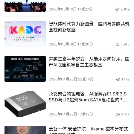
2026年05月19日 17点27分
2009
智能体时代算力新图景：鲲鹏与昇腾共筑
全栈创新底座
2026年05月18日 17点20分
1345
昇腾生态半年蜕变：从能用走向好用，国
产AI底座筑牢自主生态根基
2026年04月28日 22点14分
1792
永铭聚合物钽电容：AI服务器E1.S/E3.S
SSD与U.2超薄5mm SATA启动盘的PLP
电容选型分析
2026年04月28日 17点12分
2137
云智一体 安全护航：Akamai重构分布式