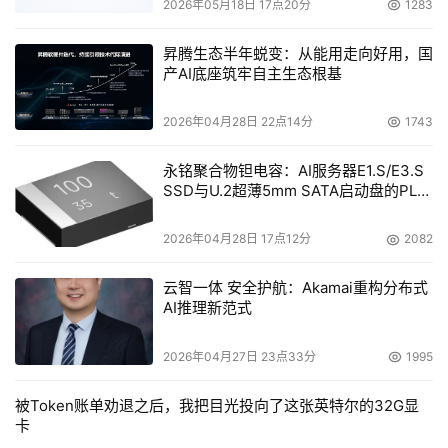
2026年05月18日 17点20分
1283
昇腾生态半年蜕变：从能用走向好用，国
产AI底座筑牢自主生态根基
2026年04月28日 22点14分
1743
永铭聚合物钽电容：AI服务器E1.S/E3.S
SSD与U.2超薄5mm SATA启动盘的PLP
电容选型分析
2026年04月28日 17点12分
2082
云智一体 安全护航：Akamai重构分布式
AI推理新范式
2026年04月27日 23点33分
1995
被Token账单劝退之后，我把目光投向了这张英特尔的32G显
卡