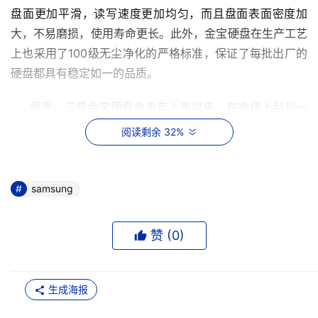
盘面更加平滑，读写速度更加均匀，而且盘面表面密度加
大，不易磨损，使用寿命更长。此外，金宝硬盘在生产工艺
上也采用了100级无尘净化的严格标准，保证了每批出厂的
     据悉，三星金宝硬盘自去年上市以来，在市场上刮起一
阵金色旋风，已逐步成为市场主流产品之一。然而随着三星
阅读剩余 32%
金宝硬盘的逐渐流行，市场上开始出现了一些三星水货硬
盘，影响了三星正品行货硬盘的声誉。鉴于上述原因，三星
硬盘才发起此次促销活动，一方面，是希望通过优惠促销答
samsung
谢一直以来全国用户对三星金宝硬盘的关心与支持，进一步
提升三星金宝硬盘形象，拉动市场销量；另一方面，也是为
赞 (
0
)
了打击水货，教育市场，让最终用户对正品三星金宝硬盘有
生成海报
     对于此次促销，三星硬盘表示："一直以来，三星硬盘都