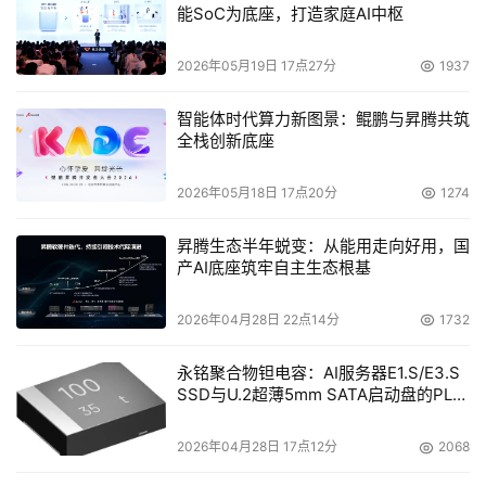
能SoC为底座，打造家庭AI中枢
2026年05月19日 17点27分
1937
智能体时代算力新图景：鲲鹏与昇腾共筑
全栈创新底座
2026年05月18日 17点20分
1274
昇腾生态半年蜕变：从能用走向好用，国
产AI底座筑牢自主生态根基
2026年04月28日 22点14分
1732
永铭聚合物钽电容：AI服务器E1.S/E3.S
SSD与U.2超薄5mm SATA启动盘的PLP
电容选型分析
2026年04月28日 17点12分
2068