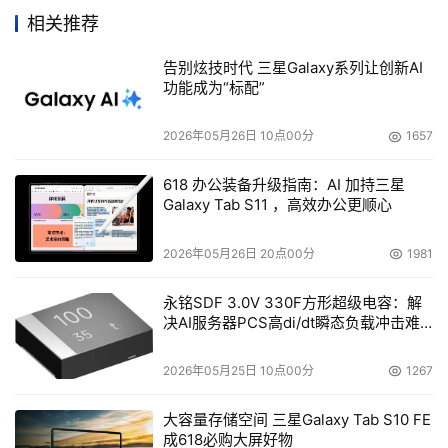
十分关注对用户利益的保护。此次促销，消费者不仅会得到
相关推荐
实惠，更重要的是能学会相关知识，对金宝硬盘三年质保、
盒装正品以及金牌服务有更为深入的了解,从而树立正品意
告别炫技时代 三星Galaxy系列让创新AI
识，避免水货对自身利益的损害。我们相信，通过此次活动
功能成为“标配”
的成功举行，消费者的利益将得到进一步的维护，三星金宝
2026年05月26日 10点00分
1657
硬盘在终端市场的影响力将会得到更大提升，销量必然也会
更上一层楼！"
618 办公装备升级指南：AI 加持三星
Galaxy Tab S11 ，高效办公更顺心
本文来源于DOIT传媒，文章内容仅供参考，不构成投资建议。
2026年05月26日 20点00分
1981
永铭SDF 3.0V 330F方形超级电容：解
决AI服务器PCS高di/dt瞬态负载冲击难
题
2026年05月25日 10点00分
1267
大容量存储空间 三星Galaxy Tab S10 FE
成618必购大屏好物