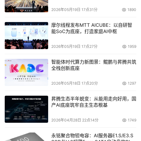
2026年05月19日 17点31分
1890
摩尔线程发布MTT AICUBE：以自研智
能SoC为底座，打造家庭AI中枢
2026年05月19日 17点27分
1959
智能体时代算力新图景：鲲鹏与昇腾共筑
全栈创新底座
2026年05月18日 17点20分
1297
昇腾生态半年蜕变：从能用走向好用，国
产AI底座筑牢自主生态根基
2026年04月28日 22点14分
1749
永铭聚合物钽电容：AI服务器E1.S/E3.S