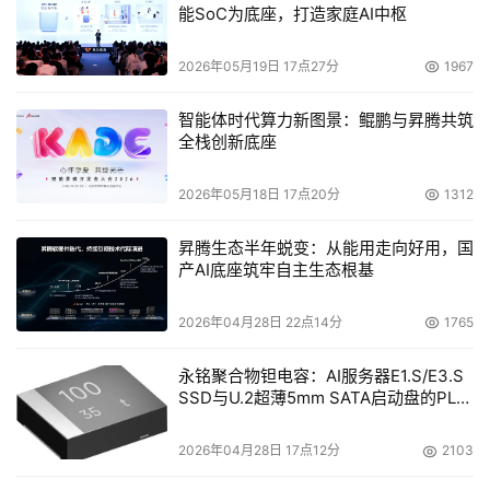
能SoC为底座，打造家庭AI中枢
（CDP）解决方案SonaSafe Point-Click Recovery for 
File Systems已全面投放市场。该软件仅支持Windows文
2026年05月19日 17点27分
1967
件系统，可提供包括图像级备份、裸机恢复、备份与还原打
开的文件等在内的多项保护服务。
智能体时代算力新图景：鲲鹏与昇腾共筑
全栈创新底座
牛津半导体公司发布USB/FireWire SATA存储控制器
2026年05月18日 17点20分
1312
    牛津半导体公司（Oxford Semiconductor Inc.）日前推
昇腾生态半年蜕变：从能用走向好用，国
出了一款带通用串行总线（USB）接口/火线接口
产AI底座筑牢自主生态根基
（FireWire）的双SATA存储控制器OXUF924DSE。该产品
支持基于硬件的加密功能，数据传输速率可达到80 
2026年04月28日 22点14分
1765
Mbps。
永铭聚合物钽电容：AI服务器E1.S/E3.S
SSD与U.2超薄5mm SATA启动盘的PLP
电容选型分析
2026年04月28日 17点12分
2103