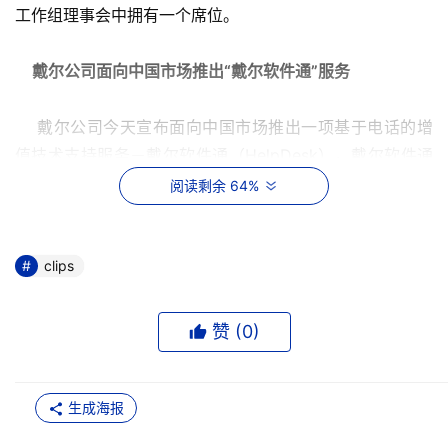
工作组理事会中拥有一个席位。
   戴尔公司面向中国市场推出“戴尔软件通”服务 
    戴尔公司今天宣布面向中国市场推出一项基于电话的增
值技术支持服务－戴尔软件通（HelpDesk）。戴尔软件通
服务面向家庭及小型商业用户提供标准的、高品质的电话支
阅读剩余 64%
持服务，帮助用户解答有关软件、操作系统、病毒故障/间
谍软件去除以及外设运行方面的问题。
clips
 2006 教育行业信息存储大会(华北)在北京举行
赞 (
0
)
    上周五“2006教育行业信息存储大会”华北地区专场在北
京大学英杰交流中心隆重举行。此次大会以“教育信息存储
应用”为主题，旨在加强教育行业的信息、网络存储应用与
生成海报
安全防范，交流在存储建设和应用中的经验，探讨教育行业