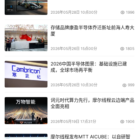
国际设计论坛（iF International Forum Design）将16项设
2026年05月28日 10点00分
1996
计创新奖授予IBM多种卓越的产品和解决方案，IBM同时还
是参展公司中获奖数量最多的。这些iF产品设计奖项将在德
存储品牌康盈半导体乔迁新址前海人寿大
国汉诺威3月9日举办的CeBIT 2006博览会上正式颁发给
厦
IBM。
2026年05月26日 15点00分
1805
BlueArc公布第二代Titan系统的用户名单
2026中国半导体图景：基础设施已建
成，全球市场再平衡
    BlueArc日前宣布文档托管服务公司Document 
Technologies Inc.将启用该公司推出的Titan 2200存储系
2026年05月26日 10点30分
999
统，用以管理其内部存档的与公司诉讼相关的电子信息数
据。
词元时代算力先行，摩尔线程云边端产品
全面亮相
 Sonasoft推出新一代CDP工具
2026年05月19日 17点31分
1906
    Sonasoft公司日前宣布，其最新研制的持续性数据保护
摩尔线程发布MTT AICUBE：以自研智