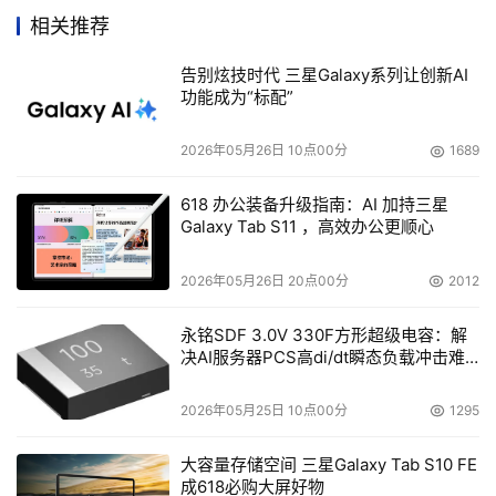
信息存储的新问题、新技术、新趋势。来自有关地区教育部
相关推荐
门负责人、高校网络信息中心、图书馆的负责人、专家都参
告别炫技时代 三星Galaxy系列让创新AI
与了此次大会。
功能成为“标配”
  CA服务管理解决方案被Forrester 评为领军产品
2026年05月26日 10点00分
1689
    CA近日宣布，在Forrester Research日前发布的
618 办公装备升级指南：AI 加持三星
Galaxy Tab S11 ，高效办公更顺心
“Forrester WaveTM：2006年第一季度服务台管理工具”评
估报告中，CA被评为市场领袖。在服务管理领域，CA在产
2026年05月26日 20点00分
2012
品愿景和市场表现方面获得了高分；Unicenter Service 
Desk r11也凭借其出色的事件管理、事件管理和配置管理性
永铭SDF 3.0V 330F方形超级电容：解
决AI服务器PCS高di/dt瞬态负载冲击难
能获得了高分。
题
2026年05月25日 10点00分
1295
  IBM设计和工程专长在CEBIT展会赢得的16个大奖
大容量存储空间 三星Galaxy Tab S10 FE
    今天，IBM在领先的欧洲信息技术贸易博览会上宣布，iF
成618必购大屏好物