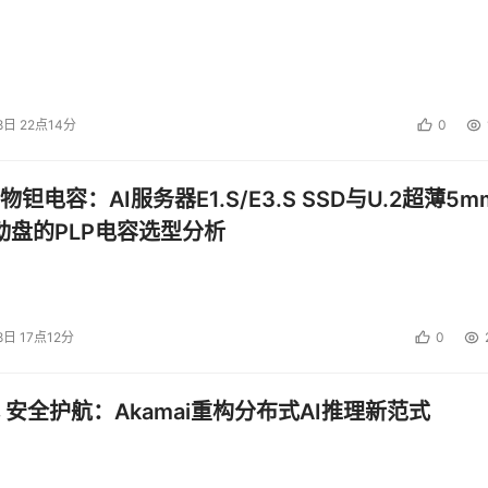
8日 22点14分
0
钽电容：AI服务器E1.S/E3.S SSD与U.2超薄5m
启动盘的PLP电容选型分析
8日 17点12分
0
 安全护航：Akamai重构分布式AI推理新范式