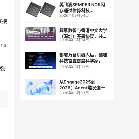
英飞凌SEMPER NOR闪
存通过信骅科技
2026年08月04日
AST2700 BMC认证，全
在接
面强化其数据中心服务器
管理
超擎数智与香港中文大学
（深圳）签署协议，共建
2026年08月04日
人工智能和边缘计算联合
is
实验室
部署万台机器人后，酷哇
科技官宣首席科学家，要
让世界模型交付生产力
2026年08月03日
i强
从Engage2025到
2026：Agent爆发这一
2026年08月03日
年，AI CRM 走到哪了