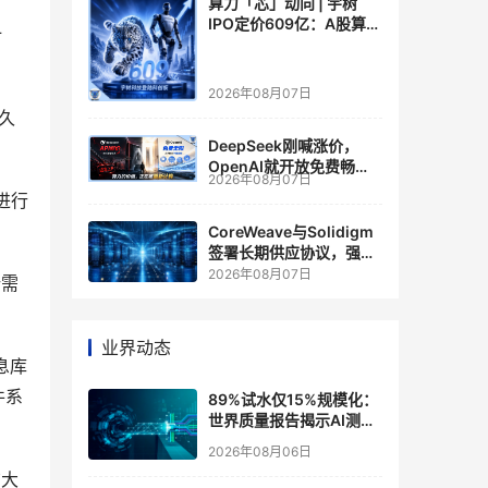
算力「芯」动向 | 宇树
IPO定价609亿：A股算力
计
芯片供应链的狂欢与泡沫
2026年08月07日
不久
DeepSeek刚喊涨价，
OpenAI就开放免费畅
2026年08月07日
聊？大模型定价的平行宇
进行
宙，同一天裂开了
CoreWeave与Solidigm
签署长期供应协议，强化
一体化人工智能云平台
2026年08月07日
所需
业界动态
息库
件系
89%试水仅15%规模化：
世界质量报告揭示AI测
试"落地鸿沟"
2026年08月06日
广大