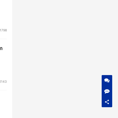
1798
m
2143