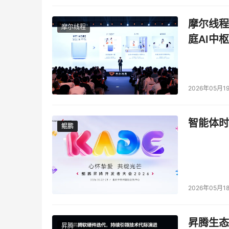
摩尔线程
摩尔线程
庭AI中枢
2026年05月1
智能体时
鲲鹏
鲲鹏
2026年05月1
昇腾生态
昇腾