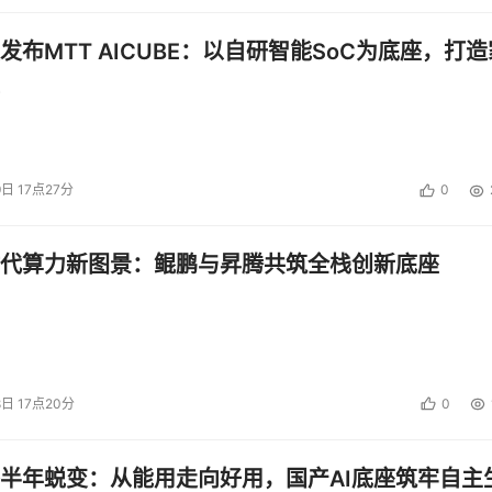
发布MTT AICUBE：以自研智能SoC为底座，打造
9日 17点27分
0
代算力新图景：鲲鹏与昇腾共筑全栈创新底座
8日 17点20分
0
半年蜕变：从能用走向好用，国产AI底座筑牢自主