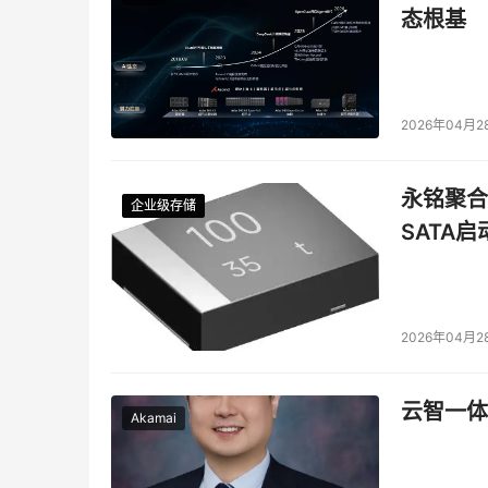
态根基
2026年04月2
永铭聚合物
企业级存储
企业级存储
企业级存储
企业级存储
SATA
2026年04月2
云智一体
Akamai