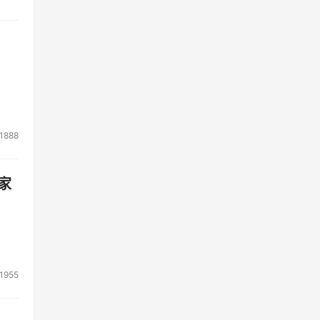
整
出现
提供
标
1888
性和
家
1955