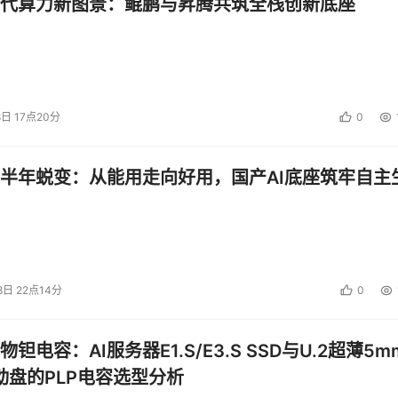
代算力新图景：鲲鹏与昇腾共筑全栈创新底座
8日 17点20分
0
半年蜕变：从能用走向好用，国产AI底座筑牢自主
8日 22点14分
0
钽电容：AI服务器E1.S/E3.S SSD与U.2超薄5m
启动盘的PLP电容选型分析