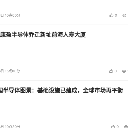
8日 10点00分
0
康盈半导体乔迁新址前海人寿大厦
6日 15点00分
0
第三方备主机可以通过 SAN 访问生产服务器的磁盘，实现无服务器备份。 
中国半导体图景：基础设施已建成，全球市场再平衡
中心内建立近线存储，以实现快速恢复、卸下处理负载（包括备份、数
热备服务器。此外，断电、火灾、洪水等都可能引起突发性站点
6日 10点30分
0