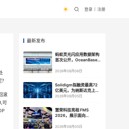
登录
注册
最新发布
蚂蚁灵光闪应用数据架构
首次公开，OceanBase
披露关键实践
2026年08月06日
处
Solidigm拟融资最高72
亿美元，为纳斯达克上市
回滚
做准备
2026年08月05日
久可
慧荣科技亮相 FMS
DP
2026，展示面向
Agentic AI 应用的新一代
存储方案
2026年08月05日