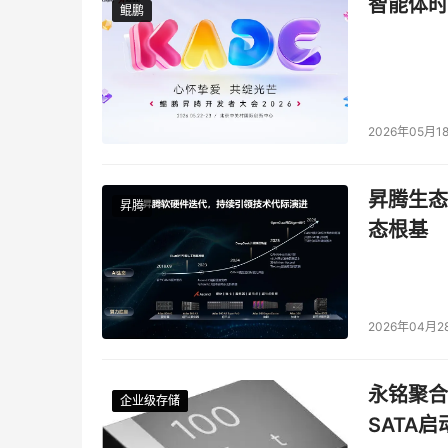
智能体时
鲲鹏
鲲鹏
2026年05月1
昇腾生态
昇腾
态根基
2026年04月2
永铭聚合物
企业级存储
企业级存储
企业级存储
企业级存储
SATA