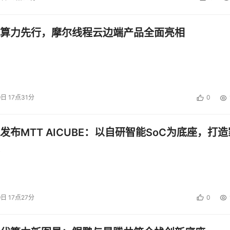
的快照代理技术为系统管理员提供了传统的解决方案无法提供的高级的数据完
算力先行，摩尔线程云边端产品全面亮相
过验证的时间点快照技术使管理员能维护多个快照点，它们可以在
要的时间点。TimeMark 技术可以为主动数据库和信息系统
界面(为可用于数据回滚的时间范围提供的一种图形化表述在多个时间
9日 17点31分
0
了对需要进行数据回滚的时间点的选择，实现了更佳的数据一致
发布MTT AICUBE：以自研智能SoC为底座，打造
9日 17点27分
0