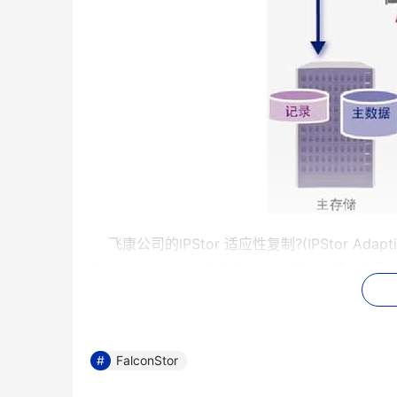
    飞康公司的IPStor 适应性复制?(IPStor A
    适应性复制在后台对生产系统的写命令进行
FalconStor