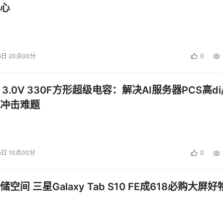
心
用经济高效的磁盘阵列（如 FC SATA）作为主数据中心内的近
提供快速恢复，实现恢复时间目标；并为生产服务器提供备份加
6日 20点00分
0
保障使用经济高效的磁盘阵列（如 FC SATA）作为 DR 站点
 3.0V 330F方形超级电容：解决AI服务器PCS高di/
冲击难题
5日 10点00分
0
空间 三星Galaxy Tab S10 FE成618必购大屏好