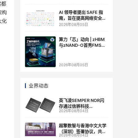
案都
架构
AI 领导者提出 SAFE 指
南，旨在提高网络安全透
大化
明度
2026年08月05日
算力「芯」动向 | zHBM
与zNAND-O首秀FMS
2026 ：三星把HBM叠上
GPU头顶，内存战争换了
个维度，z轴算盘的魅力
2026年08月05日
在哪？
业界动态
英飞凌SEMPER NOR闪
存通过信骅科技
2026年08月04日
AST2700 BMC认证，全
面强化其数据中心服务器
管理
超擎数智与香港中文大学
（深圳）签署协议，共建
2026年08月04日
人工智能和边缘计算联合