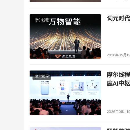
    IPStor TimeMark® 和应用可知
词元时代
性。作为CDP解决方案的一部分，飞康公司经
摩尔线程
意外中断时使用这些快照点将远程副本回滚至任何需
    系统管理员可在控制台上使用智能"滑杆"
2026年05月1
记中选择任意一个时间点执行数据回滚。这方便
摩尔线程
摩尔线程
庭AI中枢
2026年05月1