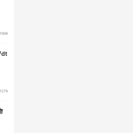
线存
速服
1999
的灾
dt
1279
物