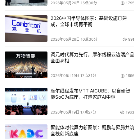
Enterprise Rewinder连续数据保护方案、Assured 
2026年05月26日 15点00分
1795
Recovery灾难恢复不间断测试方案和WANSyncCD内容分
2026中国半导体图景：基础设施已建
布与集成方案。CA XOsoft通过向传统的备份和恢复技术增
成，全球市场再平衡
加CDP和自动故障转移，拓宽了CA恢复管理解决方案，丰
富了CA的恢复管理产品组合，这些互补技术提供了一个多
2026年05月26日 10点30分
991
层的数据保护解决方案，也加速了CA下一代信息保护平台
的开发。
词元时代算力先行，摩尔线程云边端产品
全面亮相
CA ARCserve Backup为客户提供高性能的磁盘到磁盘和
2026年05月19日 17点31分
1896
磁带、加密、集成的反病毒保护、介质管理和快照备份及恢
复等功能。XOsoft则通过提供持续性保护和快速恢复，显
摩尔线程发布MTT AICUBE：以自研智
著减少备份工作量，降低备份窗口数量。CA XOsoft产品与
能SoC为底座，打造家庭AI中枢
CA ARCserve Backup的整合，为用户提供一系列的数据
保护技术，包括高效备份技术、复制、CDP、自动应用程序
2026年05月19日 17点27分
1963
故障及DR测试等，不仅满足从关键企业数据保护与恢复管
智能体时代算力新图景：鲲鹏与昇腾共筑
理到基础数据备份保护管理的全线需求，同时还为用户管理
全栈创新底座
将来的信息和数据提供了一个重要的途径。