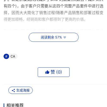
有四个)，由于客户只需要从这四个完整产品套件中进行选
择，因而大大简化了销售过程!随着产品销售和部署过程变
得更加顺畅，经销商和客户都得到了更高的价值。
CA公司大中华区总经理卢汝文表示："CA将通过简化产品
采购的程序，来优化行业内的业务模式。特别是中型市场用
阅读剩余 57%
户将从CA的综合产品中获得更加超值的优惠，因为他们非
常需要CA所提供的既简单又多功能的产品。"
CA
以前，当用户建立备份方案系统时，往往要将数以千计的独
立组位拼凑起来才可配合需要，这迫使他们要花大量的时间
赞 (
0
)
和精力去设定备份软件。另外，倘若他们在初次购买后修改
设定，他们又需要重新购买组件。CA崭新的方式为客户逐
一消除这些IT管理难题，并且价格也更加吸引人。
生成海报
Enterprise Strategy Group分析员Lauren Whitehouse表
相关推荐