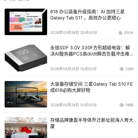
示："由于IT公司采用统一的方式来管理备份复原系统，而
来自同一供货商的多种数据保护形式也由中央控制台管理，
618 办公装备升级指南：AI 加持三星
因此整合产品以及简化采购和安装程序越来越趋于重要。
Galaxy Tab S11 ，高效办公更顺心
CA的套件方式能减缓负担过重的IT部门的非策略性工作，
2026年05月26日 20点00分
2004
并确保他们可以快速地维系管理系统的完整性。"
永铭SDF 3.0V 330F方形超级电容：解
神州数码增值软件事业部总经理李胜利表示："CA的全新简
决AI服务器PCS高di/dt瞬态负载冲击难
化定价模式让我们的客户经理更容易了解客户的要求，同
题
时，也让我们可以为领导业界的恢复管理系统设定极具竞争
2026年05月25日 10点00分
1286
力的价格。CA再一次表现了他们了解和关心渠道伙伴在现
大容量存储空间 三星Galaxy Tab S10 FE
实中时刻面对的种种业务挑战。"
成618必购大屏好物
CA XOsoft和CA ARCserve Backup整合提供全方位数据
2026年05月28日 10点00分
1988
保护
存储品牌康盈半导体乔迁新址前海人寿大
CA XOsoft数据恢复管理解决方案包含五大产品线：
厦
WANSync灾难恢复方案、WANSyncHA高可用性方案、