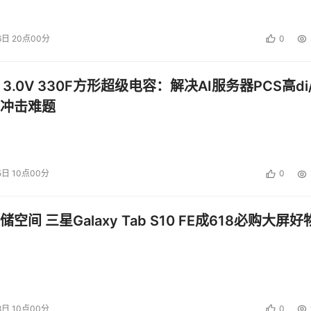
统和厂商这样的事情--这也可能是硬件厂商可能不支持这种改
6日 20点00分
0
 3.0V 330F方形超级电容：解决AI服务器PCS高di/
ind
，但如果你像要看文件系统专门的归档信息，你需要用一些
冲击难题
据格式，查看文件信息的方式也不同。如果我们想要对其他的文
在归档系统中查看文件。为什么我们有了这些数据库，我们还是
来访问文件数据呢？这的确很悲哀，我们必须得通过这种方式来访问
操作类型的数据库，我们还是得一次读取一个文件标志符和属性
5日 10点00分
0
空间 三星Galaxy Tab S10 FE成618必购大屏好
前，还没有人听说过2TB的文件系统，文件大小的限制就2GB，
。目前的命令和标准正在限制硬件的扩展，因此，由于数据路径扩
8日 10点00分
0