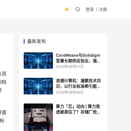
登录
注册
最新发布
CoreWeave与Solidigm
签署长期供应协议，强化
一体化人工智能云平台
2026年08月07日
从而
浪潮计算机：凝聚技术共
归档
识，以行业标准牵引能力
帮
跃升
2026年08月06日
算力「芯」动向 | 算力焦
虑被高估了？存储厂抢了
界面
算力厂的戏，江波龙FMS
术标
现场改写端侧AI规则
。