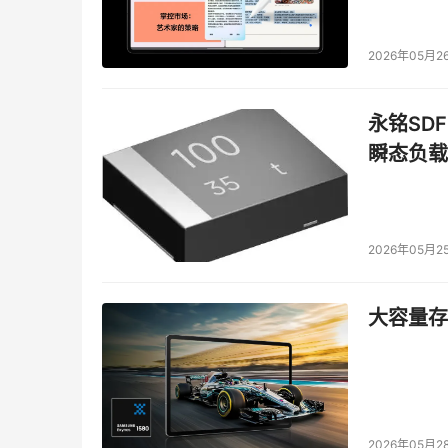
我们需要这些改变，让我们能够进行像迁移到新系
一个理由。
2026年05月2
通用命令
永铭SDF
今天我们有标准界面的文件系统命令，如
ls 
-
l
 和
f
瞬态负载
的命令来看文件系统。这些命令不提供通用的数
息做出修改，那么我们就需要改变命令集，以便
通过读取文件标志符（inodes）和扩展属性
件，即使我们已经发展出能够支持所有其他搜索
2026年05月2
取文件元数据。
为未来做准备
大容量存储
我同一些有PB级存储系统的单位合作。仅仅10年
无法改变。而现在，EB级的存储系统也不远了
的限制，我们需要购买大量的硬件。
2026年05月2