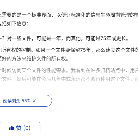
正需要的是一个标准界面，以便让标准化的信息生命周期管理的
包括如下信息：
件？对一些文件，可能是一年，而其他，可能是75年或更长。
/组 所有权的控制。如果一个文件要保留75年，那么建立这个文件
更好的方法来维护文件的所有权。
个时候访问某个文件的性能需求。我看到在许多归档站点中，用
个文件，然后可能在今后几年中或永远都不会再使用这个文件，
统通常没有版本控制，因此最好是每个文件保持一个文件的多个
阅读剩余 55%
分分层存储管理文件系统，这是通过将不同版本的文件命名为另
本。
赞 (
0
)
框架来让所有人都同意并通过一个政策结构，并且为对厂商和站