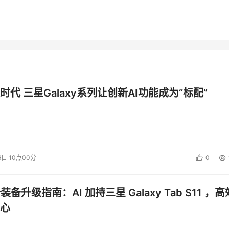
需要来自广大厂商的同意。
们所出售的硬件数的标准不符合他们的利益，因此许多标准的变
盘驱动器的1％，5％，25％，50％或80％的性能？就我所看
时代 三星Galaxy系列让创新AI功能成为“标配”
IOPS（每秒输入输出）的应用程序而言，尤其如此。这种情况
出的那样，就是那些从应用程序到存储设备之间的资源没有得到
变之外，还需要有一些改变来支持更好的可伸缩性。这里有一些建议
储）就体现了这种努力，但是它还不能包括磁带或SATA磁盘驱动
6日 10点00分
0
公装备升级指南：AI 加持三星 Galaxy Tab S11 ，高
Group的DMAPI只支持归档。现在还没有一个通用界面来访问
存在的元数据了。
心