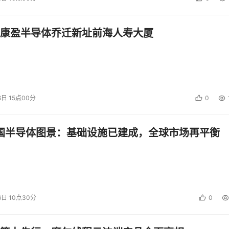
据的SSD（固态硬盘）硬件的需求。今天，相对于传统的使用
经常意味着闪存，在成本和能耗方面有许多不同。SSD的一个问题
康盈半导体乔迁新址前海人寿大厦
而且，即使它们可以，就我所知，还没有这种技术的公司的可靠
运作得很好，但是它能用于大型归档系统么？如果不能，这意味
多重虚存系统）解决了其中一些问题。IBM控制着这个操作系统，因
6日 15点00分
0
一个创可贴而已（治标不治本）；数据之路需要大的手术，才能
中国半导体图景：基础设施已建成，全球市场再平衡
投资建议。
6日 10点30分
0