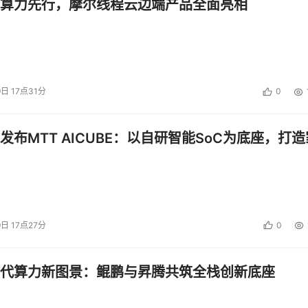
算力先行，摩尔线程云边端产品全面亮相
9日 17点31分
0
发布MTT AICUBE：以自研智能SoC为底座，打造
9日 17点27分
0
代算力新图景：鲲鹏与昇腾共筑全栈创新底座