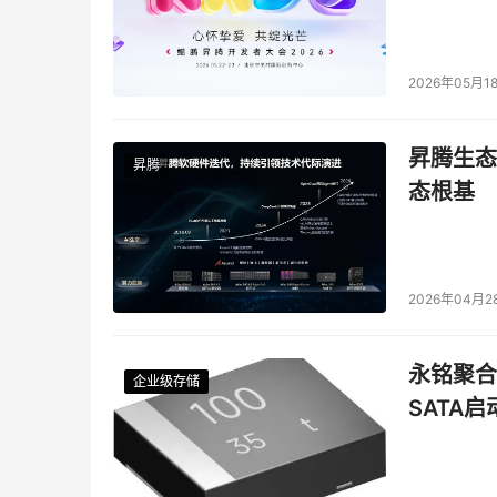
2026年05月1
昇腾生态
昇腾
态根基
2026年04月2
永铭聚合物
企业级存储
企业级存储
企业级存储
企业级存储
SATA