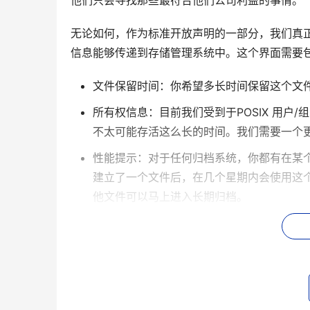
他们只会寻找那些最符合他们公司利益的事情。
无论如何，作为标准开放声明的一部分，我们真
信息能够传递到存储管理系统中。这个界面需要
文件保留时间：你希望多长时间保留这个文
所有权信息：目前我们受到于POSIX 用户
不太可能存活这么长的时间。我们需要一个
性能提示：对于任何归档系统，你都有在某
建立了一个文件后，在几个星期内会使用这
他文件可以马上进入长期归档。
版本管理：由于分层存储管理系统的文件系
本，或允许该文件被替换。目前，对于大部
名字来实现的，而没有让文件系统来管理版
我相信我们可以想出很多政策，但是需要有一个