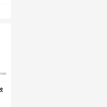
动非
到的
有许
很好
：
1689
效
今天