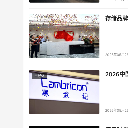
和我合作的许多站点公开讨论对支持文件系统元数
双列直插内存模块（DIMM）SSD，现在SSD
存储品牌
多文件系统本身的设计不能有效使用这种技术，
没有得到证实。当然，对于你的USB驱动器它能
么？回到主机。在1970年代，IBM在MVS（
很好的快速回应市场需求。
2026年05月2
闪存不是问题的答案，因为它只是在伤口上贴了
效率、可操作性，并满足未来需求。
2026
半导体
本文来源于DOIT传媒，文章内容仅供参考，不构成
2026年05月2