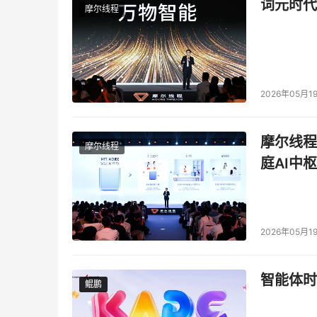
词元时代
摩尔线程
2026年05月1
摩尔线程
摩尔线程
庭AI中枢
2026年05月1
智能体时
鲲鹏
鲲鹏