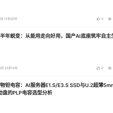
8日 17点20分
0
半年蜕变：从能用走向好用，国产AI底座筑牢自主
8日 22点14分
0
钽电容：AI服务器E1.S/E3.S SSD与U.2超薄5m
启动盘的PLP电容选型分析