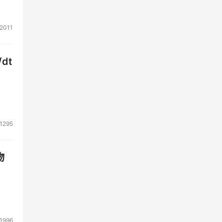
变的
2011
dt
专门
件信
需要
文
来读
1295
物
甚至
展性
1996