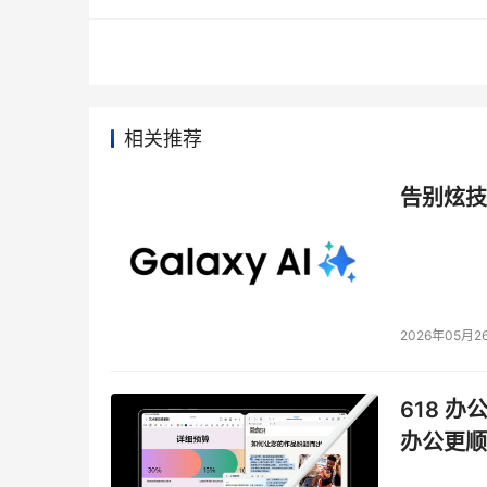
门的功能提出一个方法。这不会很快实现，而且
扩展界面
看看：对于硬件厂商来说，建立一个能够降低他
相关推荐
常缓慢。
现有存储系统的利用效率如何？我们是否利用了磁
告别炫技
情况而言，通常是接近5％。对于那些需要很高的
多原因，但是其中一项原因，如同我过去一再指
的协调。除了OpenGroup已经提出的那些改
协调整个数据路：T10的OSD（基于对象存
2026年05月2
器，而这两者对于归档系统来说是必须的。
618 办
对文件系统元数据的通用界面的支持：Open
现有的文件系统元数据，更不用说未来可能
办公更顺