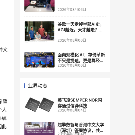
2026年08月06日
谷歌一天走掉半部AI史，
AGI越近，天才越走？大
厂的组织模式，正在拖住
2026年08月06日
自己的研发节奏
种文
面向规模化 AI：存储革新
不只是提速，更是算经济
2026年08月06日
账
业界动态
英飞凌SEMPER NOR闪
希望
存通过信骅科技
个人
2026年08月04日
AST2700 BMC认证，全
面强化其数据中心服务器
系统
管理
超擎数智与香港中文大学
因此
（深圳）签署协议，共建
2026年08月04日