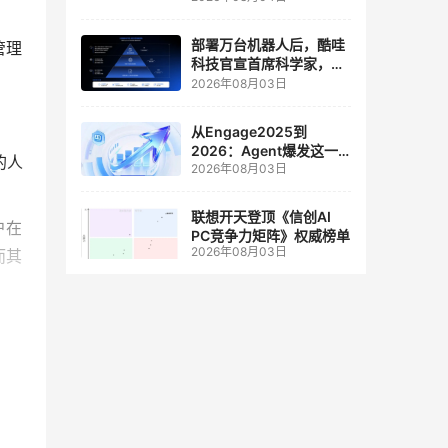
人工智能和边缘计算联合
实验室
部署万台机器人后，酷哇
管理
科技官宣首席科学家，要
让世界模型交付生产力
2026年08月03日
从Engage2025到
2026：Agent爆发这一
的人
2026年08月03日
年，AI CRM 走到哪了
联想开天登顶《信创AI
户在
PC竞争力矩阵》权威榜单
2026年08月03日
而其
版
一个
点专