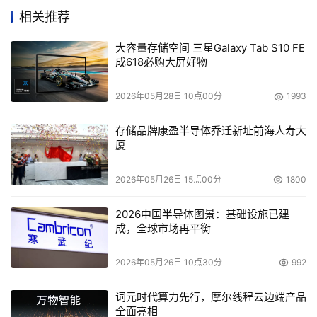
于微软公司的操作系统和应用程序来说是最佳的选择"。
相关推荐
"微软公司和VMware公司已经开始着手通过TSAnet支持平
大容量存储空间 三星Galaxy Tab S10 FE
台来处理客户支持的各项事宜，TSAnet机构和和两家公司
成618必购大屏好物
都有着直接关系，这项计划的发展将更深入的扩展到微软公
2026年05月28日 10点00分
1993
司的支持协议，帮助用户为他们的使用环境选择正确的虚拟
化平台，而不必担心来自支持协议的各种限制"。
存储品牌康盈半导体乔迁新址前海人寿大
厦
这项计划目前不会用于微软公司的应用软件诸如SQL服务
器，不过微软服务器博客上的信息透露这一切都存在改变的
2026年05月26日 15点00分
1800
可能性。
2026中国半导体图景：基础设施已建
甲骨文公司执行总裁在上周举行的OpenWorld大会上表示
成，全球市场再平衡
他们的做法与微软公司不尽相同，他认为在非甲骨文虚拟化
2026年05月26日 10点30分
992
平台上运行甲骨文应用软件会违反他们的企业支持协议。
词元时代算力先行，摩尔线程云边端产品
VMware公司对甲骨文公司的支持协议发表了自己的看法，
全面亮相