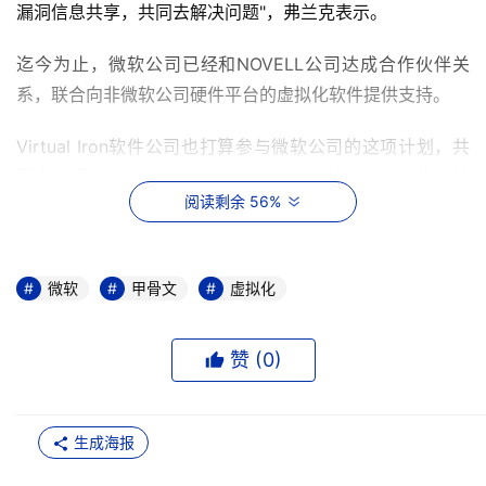
漏洞信息共享，共同去解决问题"，弗兰克表示。
迄今为止，微软公司已经和NOVELL公司达成合作伙伴关
系，联合向非微软公司硬件平台的虚拟化软件提供支持。
Virtual Iron软件公司也打算参与微软公司的这项计划，共
同向使用Windows Server 2000，2003和2008操作系统
阅读剩余 56%
的用户提供支持。其它的生产厂商也对此表示了兴趣。
虚拟化市场的领军人物VMware公司一直与微软公司在虚拟
化领域争夺不休，但目前他们也打算参与微软公司的这项计
微软
甲骨文
虚拟化
划，VMware公司产品市场部副总裁Dan Chu在他的邮件中
写到。
赞 (
0
)
"VMware公司和微软公司在去年就向成熟用户提供联合支
持进行了深入的探讨"Dan Chu写到。"我们目前的工作就是
生成海报
确保用户能收到他们需要的支持。VMware的虚拟化环境对