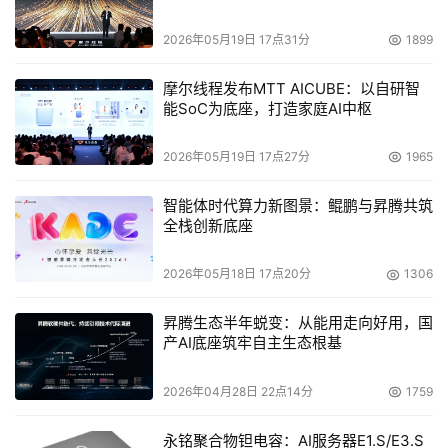
VMware公司首席执行官拉里.艾利斯表示甲骨文公司自
2006年起就一直向他们的合作用户提供支持，VMware有
2026年05月19日 17点31分
1899
信心甲骨文公司会继续他们的支持服务。
摩尔线程发布MTT AICUBE：以自研智
思杰系统公司的Artale强调说"这是个有趣的事实，微软公
能SoC为底座，打造家庭AI中枢
司此次计划与其他厂商相比显得更加开放"。他还表示目前
2026年05月19日 17点27分
1965
公司还尚未与甲骨文公司谈及甲骨文的支持计划。不过他认
为这个协议对思杰的影响会比对VMware小得多。多数使用
智能体时代算力新图景：鲲鹏与昇腾共筑
思杰虚拟化XenServer的用户选择的是Windows Server操
全栈创新底座
作系统，而不是甲骨文应用软件运行的 Linux操作系统。
2026年05月18日 17点20分
1306
尽管如此，一些甲骨文的用户对此并不担心。
昇腾生态半年蜕变：从能用走向好用，国
位于美国旧金山的Golden Gate 大学的IT运作经理卡尔表
产AI底座筑牢自主生态根基
示，这是对甲骨文公司的一次考验，目前学校计划在半年内
2026年04月28日 22点14分
1759
将部分甲骨文应用软件迁移到VMware虚拟化平台上，甲骨
文公司对他们这样的大客户的支持显然是至关重要的。
永铭聚合物钽电容：AI服务器E1.S/E3.S