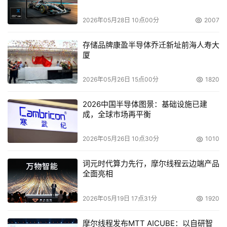
2026年05月28日 10点00分
2007
面对2008年这些不利的因素，Zachary表示2008年企业会
在如何将开源转化为经济利益方面有更多的认识。
存储品牌康盈半导体乔迁新址前海人寿大
厦
Zachary发言中的其它要点
2026年05月26日 15点00分
1820
另外，451集团发行的一份报告显示，中小型企业中的开源
机会非常有限，因为中小型企业不具备大型厂商的经济实力
2026中国半导体图景：基础设施已建
成，全球市场再平衡
来对开源进行支持。在很多情况下，中小型企业是将开源作
为共享软件来看待。Zachary表示。
2026年05月26日 10点30分
1010
在前沿市场，我们拭目以待谁将抢先一步获取SCO集团的资
词元时代算力先行，摩尔线程云边端产品
源，这家公司在今年初申请了破产保护。如果甲骨文公司在
全面亮相
开源数据库领域占据领先我不会感到意外。Zachary表示，
他希望开放源代码能对今年的互联网协议语音技术（VoIP）
2026年05月19日 17点31分
1920
产生深远的影响。"我们对此充满兴奋的期待，2007年我们
摩尔线程发布MTT AICUBE：以自研智
取得了太多突破性的进步。开源将通过Asterisk和其他技术