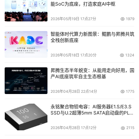
能SoC为底座，打造家庭AI中枢
对互联网协议语音技术（VoIP）产生巨大影响也是无可避免
的"。
2026年05月19日 17点27分
1979
智能体时代算力新图景：鲲鹏与昇腾共筑
本文来源于DOIT传媒，文章内容仅供参考，不构成投资建议。
全栈创新底座
2026年05月18日 17点20分
1324
昇腾生态半年蜕变：从能用走向好用，国
产AI底座筑牢自主生态根基
2026年04月28日 22点14分
1775
永铭聚合物钽电容：AI服务器E1.S/E3.S
SSD与U.2超薄5mm SATA启动盘的PLP
电容选型分析
2026年04月28日 17点12分
2115