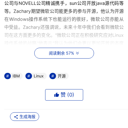
公司与NOVELL公司精诚携手，sun公司开放java源代码等
等。Zachary期望微软公司能更多的参与开源，他认为开源
在Windows操作系统下也能运行的很好，微软公司亦能从
中受益。Zachary还强调说，未来十年中我们会看到微软公
司在这方面更多的变化。"微软公司正在积极研究应对Linux
操作系统的战略"他表示"我认为他们会更以更加开放的态度
面对开源"。
阅读剩余 57%
微软公司和其他大型厂商在开源方面的兴趣也会推动2008
年的并购行为更加剧烈，Zachary介绍说，2006年有16项
IBM
Linux
开源
相关并购活动，到2007年并购的数量已经升至25项，开源
公司的投资也有所加大（2006年53家公司的投入是530万
赞 (
0
)
美金，2007年39家公司的投入为2700万美金）。
但是如果市场观察家所言正确的话，那2008年的相关新闻
生成海报
并非都是乐观的。