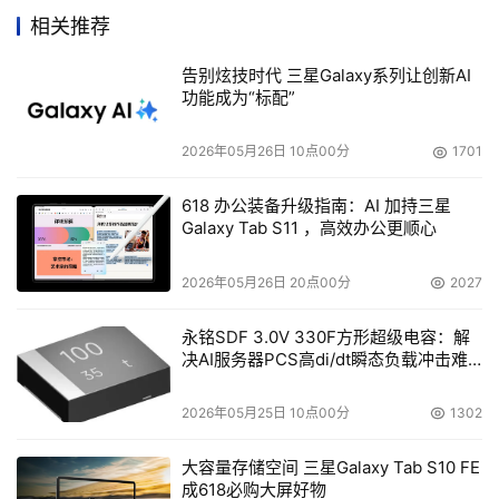
目前开源人才的匮乏对于内部开源的支持和开发者而言是不
相关推荐
利的，Zachary表示。举例来说，来自Apache基金会的一
告别炫技时代 三星Galaxy系列让创新AI
项被称为"Tomcat"的JAVA开源项目就缺乏这样的专业人
功能成为“标配”
员"目前这个项目大约有25名核心成员，在过去的四到五年
里，这个数目就没有什么变化。而Tomcat项目的进展速度
2026年05月26日 10点00分
1701
却是难以想象的"。
618 办公装备升级指南：AI 加持三星
Zachary介绍说，企业要增加Linux专业人才的投入，但是
Galaxy Tab S11 ，高效办公更顺心
他同时建议他们要注意鉴别那些开源项目才是具备开发潜力
2026年05月26日 20点00分
2027
的，因为之前雇用的开源人才的报价都过于昂贵(有与会者
以Ajax开发人员为例，咨询价格为600美金，这种价格导致
永铭SDF 3.0V 330F方形超级电容：解
厂商不得不对开源项目敬而远之）。
决AI服务器PCS高di/dt瞬态负载冲击难
题
开源将希望寄托在诸如优利系统公司，EDS电子咨询公司这
2026年05月25日 10点00分
1302
样的系统集成商身上，Zachary表示他希望这些公司能将更
多的资源投入到对开源的支持上来。这样能缓解IT厂商在增
大容量存储空间 三星Galaxy Tab S10 FE
成618必购大屏好物
加开源专家投入方面的压力。