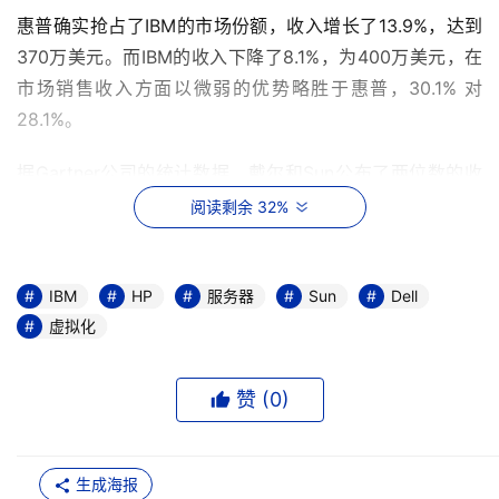
惠普确实抢占了IBM的市场份额，收入增长了13.9%，达到
370万美元。而IBM的收入下降了8.1%，为400万美元，在
市场销售收入方面以微弱的优势略胜于惠普，30.1% 对
28.1%。
据Gartner公司的统计数据，戴尔和Sun公布了两位数的收
入增长率，但它们的市场份额仍处于远远落后的第三位和第
阅读剩余 32%
四位。
全球服务器销售的增长率达到8.7%，主要是由于x86和刀片
IBM
HP
服务器
Sun
Dell
服务器市场的上升，这两款服务器都是由惠普推出的，其刀
虚拟化
片服务器销售量比去年第三季度上升了91%。
赞 (
0
)
IBM可以从System p和System x这两款服务器上增加收
入，但在System z大型机和System i中端服务器上却损失
不少。但IBM仍然宣称其System z大型机颇受用户欢迎，声
生成海报
称其由于服务器价格为25万美元或更高，销售收入居于首