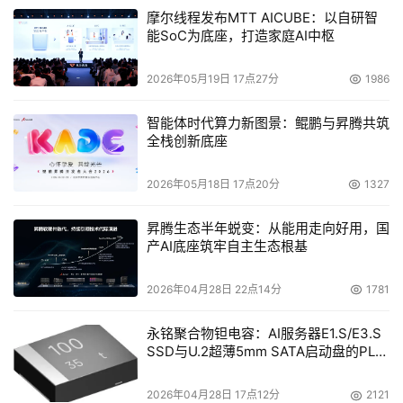
摩尔线程发布MTT AICUBE：以自研智
能SoC为底座，打造家庭AI中枢
2026年05月19日 17点27分
1986
智能体时代算力新图景：鲲鹏与昇腾共筑
全栈创新底座
2026年05月18日 17点20分
1327
昇腾生态半年蜕变：从能用走向好用，国
产AI底座筑牢自主生态根基
2026年04月28日 22点14分
1781
永铭聚合物钽电容：AI服务器E1.S/E3.S
SSD与U.2超薄5mm SATA启动盘的PLP
电容选型分析
2026年04月28日 17点12分
2121