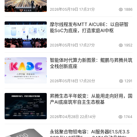
2026年05月19日 17点31分
1886
摩尔线程发布MTT AICUBE：以自研智
能SoC为底座，打造家庭AI中枢
2026年05月19日 17点27分
1952
智能体时代算力新图景：鲲鹏与昇腾共筑
全栈创新底座
2026年05月18日 17点20分
1291
昇腾生态半年蜕变：从能用走向好用，国
产AI底座筑牢自主生态根基
2026年04月28日 22点14分
1744
永铭聚合物钽电容：AI服务器E1.S/E3.S