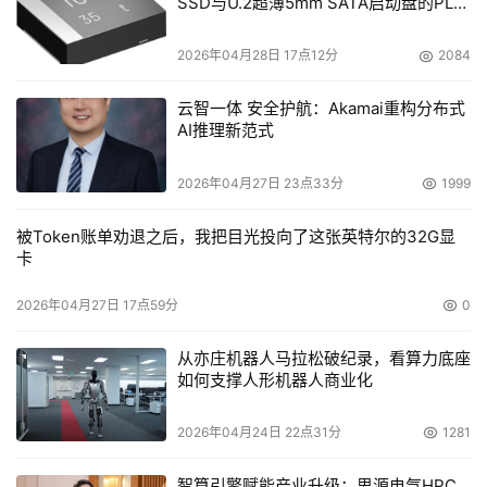
SSD与U.2超薄5mm SATA启动盘的PLP
电容选型分析
2026年04月28日 17点12分
2084
云智一体 安全护航：Akamai重构分布式
AI推理新范式
2026年04月27日 23点33分
1999
被Token账单劝退之后，我把目光投向了这张英特尔的32G显
卡
2026年04月27日 17点59分
0
从亦庄机器人马拉松破纪录，看算力底座
如何支撑人形机器人商业化
2026年04月24日 22点31分
1281
智算引擎赋能产业升级：思源电气HPC