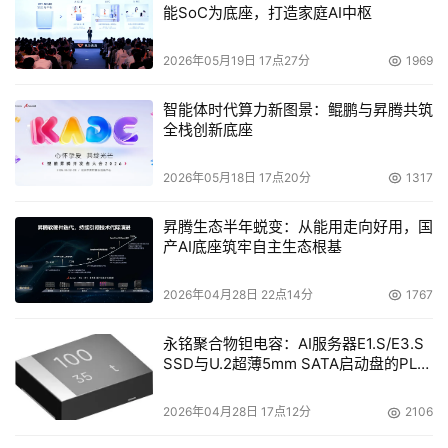
能SoC为底座，打造家庭AI中枢
要实现低成本的池化的IT的资产，就可以更好的实现IT的可
用性，并且减少数据中心的成本，我们要让数据中心不仅仅
2026年05月19日 17点27分
1969
能够帮助IT系统的发展，同时也能够使企业实现更好的业务
的发展。
智能体时代算力新图景：鲲鹏与昇腾共筑
全栈创新底座
另外这个就是适应性基础设施的IT的服务链，在这个方面有
2026年05月18日 17点20分
1317
不同的构成，这是未来一种我们的IT服务链。我们用这种标
准预配置的IT构建模块建造，从用户角度来讲，他们有他们
昇腾生态半年蜕变：从能用走向好用，国
的组合，他们有这样的业务组合，也就是说要求我们的IT系
产AI底座筑牢自主生态根基
统能够实现这样的业务组合，他们非常的关注IT系统是否能
够帮助他们，有没有可用性，是不是也非常的可靠。因此，
2026年04月28日 22点14分
1767
我们必须要让我们的IT流程进行自动化，能够进行自动化的
永铭聚合物钽电容：AI服务器E1.S/E3.S
管理。而且我们还有内置的业务的连续性、可用性。
SSD与U.2超薄5mm SATA启动盘的PLP
电容选型分析
现在我们来讲一下我们要帮助我们的客户更好的理解我们的
2026年04月28日 17点12分
2106
数据中心。我们要建立一个适应性的基础设施，我们必须要