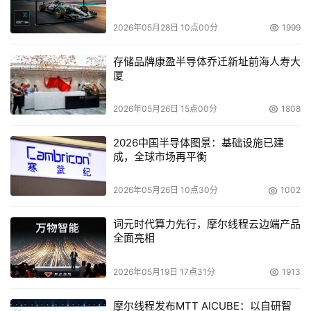
最后一个，我们要实现业务的连续性，这也是非常重要的，
2026年05月28日 10点00分
1999
在这方面的花费也是比较多的。它们使用刀片的系统或者其
他的系统，整个的成本在这个方面是非常高的。这是一个泰
存储品牌康盈半导体乔迁新址前海人寿大
厦
国的例子，现在看一下基础设施，我们适应新一代数据中心
的发展趋势，下一代的基础设施、下一代的数据中心到底是
2026年05月26日 15点00分
1808
怎样的数据中心呢？是基于标准建构模块，通过模块化的软
件环境实现一天24小时，一星期七天，全天候无人职守的
2026中国半导体图景：基础设施已建
成，全球市场再平衡
计算环境的IT服务的一种供应链。这样的话，我们有全天候
的环境，只要有我们的客户有什么样的要求就可以及时的解
2026年05月26日 10点30分
1002
决，这样可以降低IT运营成本，并且提高服务的质量，还能
降低风险，同时加快IT变更的速度以及提高业务的灵活性，
词元时代算力先行，摩尔线程云边端产品
使业务来不断适应市场的环境。
全面亮相
我们怎样去做呢？今天我们看到了在这儿有一些数据中心面
2026年05月19日 17点31分
1913
临挑战的问题。有的时候，我们的数据中心经常都是孤岛性
摩尔线程发布MTT AICUBE：以自研智
的数据中心，高成本的IT的孤岛性的数据中心，在未来我们