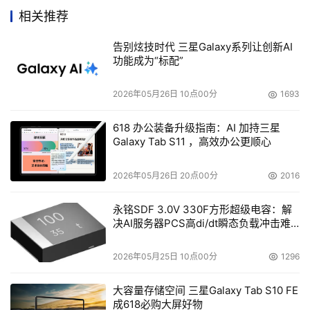
最上面看到将来我们要发展的是适应性的共享的基础设施它
相关推荐
使我们基础设施能够具有适应性的话，必须对它进行进一步
告别炫技时代 三星Galaxy系列让创新AI
的优化。我们要更加关注我们的服务，这是整个功能的一个
功能成为“标配”
非常重要的一部分。我们可以看到有几个柱状，特定的领域
是推动有技术管理、组织和治理，因为有很多的方面在很多
2026年05月26日 10点00分
1693
情况下，我们不能够让机器本身解决这些问题，我们必须也
618 办公装备升级指南：AI 加持三星
要参与到其他不同的部分。比如管理或者治理使我们手上所
Galaxy Tab S11 ，高效办公更顺心
有的设施能够履行它更好的职责，我们可以看下面，我们的
企业到底需要什么，要实现它的目标，他们不断的进行扩
2026年05月26日 20点00分
2016
张。
永铭SDF 3.0V 330F方形超级电容：解
他们同时也要减少能耗，也要实现不同的方法来实现他们用
决AI服务器PCS高di/dt瞬态负载冲击难
题
什么不同的方法目的，同时也要使他们在风险很小的情况下
2026年05月25日 10点00分
1296
改变他们的环境，能够满足他们将来企业的目标。同时，我
们也要看到有更好的员工，我刚才已经提到了饼状的图，要
大容量存储空间 三星Galaxy Tab S10 FE
有更多的员工能够进行创新才能够实现新的功能的产生。
成618必购大屏好物