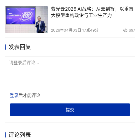
IT服务的管理，而且还要有更好的业务的连续性。这些都是
紫光云2026 AI战略：从云到智，以垂直
大模型重构政企与工业生产力
我们的目的。
2026年04月03日 17点49分
697
 那么我想，我做的一切工作都能够实现业务的连续性，这
样的话就能够实现我的功能，我所有的公司的业务或者是公
发表回复
司的供应链是不能够被打断的。
请登录后评论...
这样我们要使我们的IT项目能够满足我们整个企业的环境，
以及满足我们实现整个企业的目标。所以，要实现所有这些
目标要有技术性的关键要求。我们要实现技术，要有一定的
标准化，实现技术的优化，同时还有面向适应性的技术。
登录
后才能评论
下面我们看一下关键技术的要素。关键技术的要素，当前的
提交
状态是高成本的IT的孤岛。在未来要成为低成本集中的IT的
资产。把我们整个的服务器进行整合起来，要统一的进行基
础设施的管理。但是，我们要做的工作必须是安全的。我们
评论列表