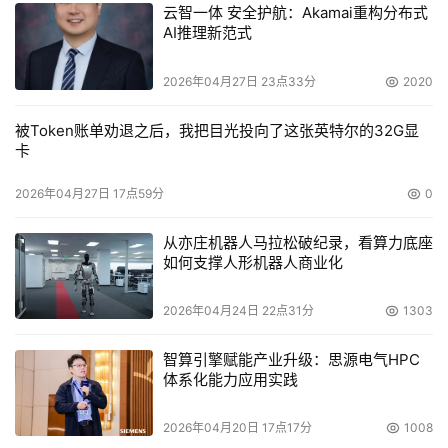
基于业务优先灵活的基础设施的引进。我们要提高服务的质
云智一体 安全护航：Akamai重构分布式
AI推理新范式
量，我们要提高变更速度。在我们现在这个环境下，我们可
以看到我们从不同的过去数据中心过渡到新一代数据中心，
2026年04月27日 23点33分
2020
这是这样一张图。
被Token账单劝退之后，我把目光投向了这张英特尔的32G显
现在我们看到这张图是打造新一代的数据中心，我们有很多
卡
的服务器，也许我们有很多的数据中心。这样的话，我们必
须要提高数据中心的使用效率，提高我们对数据中心的管
2026年04月27日 17点59分
0
理。比如提高节能的效率，现在节能对中国来说都是非常重
从亦庄机器人马拉松破纪录，看算力底座
要的。不仅仅对于中国非常重要，节能对于整个世界也是非
如何支撑人形机器人商业化
常重要的。因为我们现在得到能源是越来越困难了。在刚才
一个讲演者提到在耗能方面投入了大量的资金，这是非常重
2026年04月24日 22点31分
1303
要的。在美国花了400万美元投入到能耗和冷却方面。在IT
智算引擎赋能产业升级：思源电气HPC
这个部门，我们是不是要减少在这个方面的能耗呢？要能够
体系化能力应用实践
帮助人们在他们所在的城市更好的生活呢？有的时候，我不
知道是不是我们能够实现这一点，所以从数据中心以及从IT
2026年04月20日 17点17分
1008
系统来讲，首先要实现节能和效率。同时，我们要有更好的