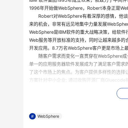
IBM 软件集团1995年成立以来，就致力于中间件
1996年开始做WebSphere，Robert本身正是W
Robert对WebSphere有着深厚的感情，他谈到，
来的机会，非常有远见地集中力量发展WebSpher
WebSphere是IBM软件的重大战略决策，给软件行
Web服务等开放标准的支持，同时让越来越多的合作
开发应用。8.7万名WebSphere客户更是市场
随客户需求而变化一直贯穿在WebSphere成长
单一的应用服务器软件发展成为了满足客户需求
了这个市场上的焦点。为客户提供多样性的选择让用
方案针对中小企业; 通过收购开源厂商Gluecod
更个性化的选择。
软件领域2005年最热门的词汇是哪个？我想SOA
SOA开发新产品。在Robert的领导下，IBM 
WinterGreen公司的数据显示，IBM在SOA
WebSphere
Robert认为，SOA不仅仅是技术问题，技术