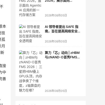
2026，展示面向
Agentic AI 应用的新一代
不
存储方案
2026年08月05日
根本
AI 领导者提出 SAFE 指
南，旨在提高网络安全透
对技
明度
意孤
2026年08月05日
新月
创新
算力「芯」动向 | zHBM
与zNAND-O首秀FMS
2026 ：三星把HBM叠上
直接
GPU头顶，内存战争换了
个维度，z轴算盘的魅力
为中
在哪？
完善
2026年08月05日
，