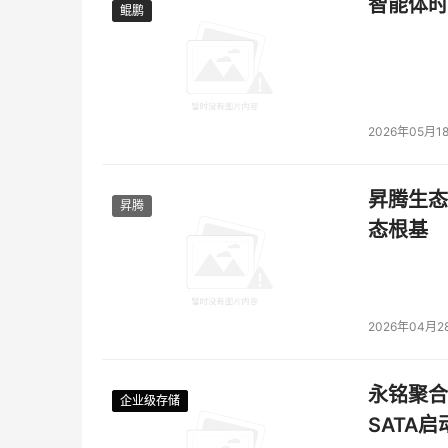
智能体时
鲲鹏
鲲鹏
2026年05月1
昇腾生态
昇腾
态根基
2026年04月2
永铭聚合物
企业级存储
企业级存储
企业级存储
企业级存储
SATA