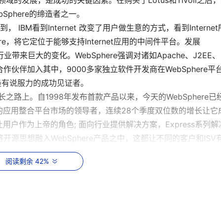
领域的发展，是成功的关键因素。在购买了Lotus和Tivoli之后
ebSphere的缔造者之一。
 IBM看到Internet 改变了用户做生意的方式，看到Interne
e，将它定位于能够支持Internet应用的中间件平台。发展
业带来巨大的变化。WebSphere强调对诸如Apache、J2EE、
伙伴加入其中，9000多家独立软件开发商在WebSphere平
上最有说服力的成功见证者。
之路上。自1998年发布首款产品以来，今天的WebSphere已
的应用整合平台市场的领导者，连续28个季度双位数的增长让它
户作为上帝的角色; 面向行业提供解决方案，Express系列解
e将开源思想融入WebSphere产品之中，这都让不同的客户和ISV
阅读剩余 42%
当仁不让。Gartner甚至预计2008年将会有80%的用户使
很早就关注并推动SOA的发展，IBM的SOA战略也是节节胜利，
市场以44%的份额远远领先于竞争对手。
如何满足业务的需求更为关键，IBM在SOA方面的优势在于对SO