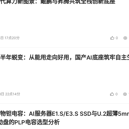
代算力新图景：鲲鹏与昇腾共筑全栈创新底座
8日 17点20分
0
半年蜕变：从能用走向好用，国产AI底座筑牢自主
8日 22点14分
0
钽电容：AI服务器E1.S/E3.S SSD与U.2超薄5m
启动盘的PLP电容选型分析