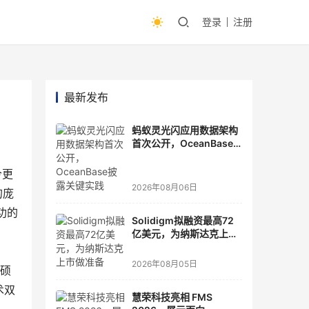
登录
注册
最新发布
蚂蚁灵光闪应用数据架构
首次公开，OceanBase
披露关键实践
今更
2026年08月06日
的庞
功的
Solidigm拟融资最高72
亿美元，为纳斯达克上市
做准备
2026年08月05日
理硕
术双
慧荣科技亮相 FMS