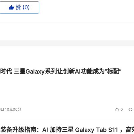
005年IBM在8个SOA相关领域处于领先位置，有300多项SOA专
赞 (
0
)
考模型架构和数10个支持SOA的业务解决方案。不断繁荣的合作
00多家SOA客户体现了IBM的行业经验和最佳实践。
京，作为全球四大SOA设计中心之一，它依赖中国软件开发中
术带给中国用户，同时也为全球用户提供服务。将于2006年初开
形式直观地展示SOA的卓越价值。
门话题，他们还困惑于如何开始部署SOA，IBM在SOA方面的
用户体会到灵活的业务流程与灵活的IT流程相匹配所带来的真知
时代 三星Galaxy系列让创新AI功能成为“标配”
以称之为软件领袖的企业并不存在。Robert对于中国的软件
，这些软件公司需要深刻理解J2EE、Web服务等新型标准的发
考虑，要在团队合作方面有所突破；其次要把人才培养放在业务
6日 10点00分
0
国市场，还要放眼全球，以世界的角度发展软件，把握机会，才
公装备升级指南：AI 加持三星 Galaxy Tab S11 ，高