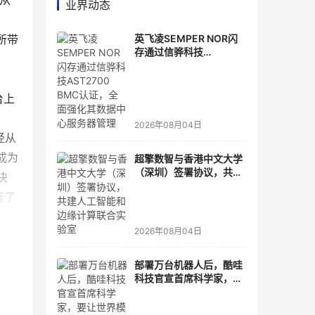
，从
业界动态
t所带
英飞凌SEMPER NOR闪
存通过信骅科技
AST2700 BMC认证，全
面强化其数据中心服务器
管理
台上
2026年08月04日
经从
成为
超擎数智与香港中文大学
（深圳）签署协议，共建
决
人工智能和边缘计算联合
有了
实验室
2026年08月04日
用
部署万台机器人后，酷哇
科技官宣首席科学家，要
让世界模型交付生产力
A技