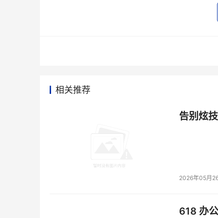
术和业务都了如指掌。Gartner魔力象限显示，2
利，领导了50多家标准机构，拥有69种SOA参
生态系统中已经有了100多家SOA合作伙伴，10
对于中国市场来说，SOA设计中心早就落地北
深厚技术背景，把IBM实施SOA的经验和先进技
SOA体验中心则通过不定期的研讨会、演示会等
对于广大中国用户来说， SOA可能还是一个热
相关推荐
系列努力将会加速中国用户运用SOA的步伐，让
告别炫技
记者感言
中国软件：放眼世界方可长大
中国软件业在蓬勃发展，但非常现实的状况是可
提出了一些建议，首先掌握领先的前沿技术很关键
展，把对标准的关注放在软件开发的整个过程中
2026年05月2
的重要位置；三是这些软件企业不仅仅要面向中
能让中国软件做大做强。
618 办