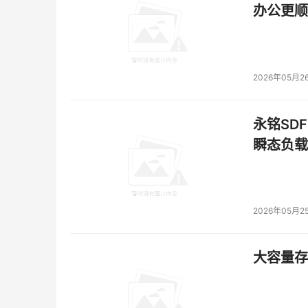
最近几年国内有不少软件企业将目光投向中间件平
办公更顺
Robert认为， IBM WebSphere从诞
公司没必要走一些重复的道路，即使是IBM, 比如看到
Apache 产品，而没有自己开发Web服务器。对
做一些增值开发，创建符合用户需求、更有价值的解
2026年05月2
长。
永铭SDF
瞬态负载
本文来源于DOIT传媒，文章内容仅供参考，不构成
2026年05月2
大容量存储