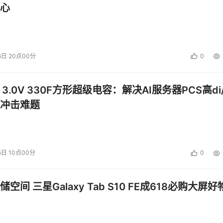
台的开发，有的企业也在开发类似于WebSphere的产品。
心
生到今天作了接近10年的研发，而且在不断更新换代和前进过程之中。中国
Apache Web 服务器很成熟，WebSphere就直接利用了
于中国的软件企业来说，与IBM共同合作，在WebSphere平台基
决方案，既可以与WebSphere优势互补，又能够让企业茁壮
6日 20点00分
0
 3.0V 330F方形超级电容：解决AI服务器PCS高di/
冲击难题
投资建议。
5日 10点00分
0
空间 三星Galaxy Tab S10 FE成618必购大屏好