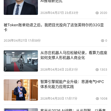
AI推理新范式
Add shortcut to the desktop：在Windows桌面上
添加软件的快捷图标
2026年04月27日 23点33分
2020
Start automatically with Windows：随Windows
一起启动
被Token账单劝退之后，我把目光投向了这张英特尔的32G显
卡
Start minimized：运行程序后将其最小化
Stop on error：发生错误时终止软件
2026年04月27日 17点59分
0
Save size and position：保存程序界面的大小和在
屏幕上的位置
从亦庄机器人马拉松破纪录，看算力底座
如何支撑人形机器人商业化
Show splash screen on startup：启动软件时显示
有关软件信息的画面
2026年04月24日 22点31分
1303
勾选相应的复选框，然后按Apply按钮，不过有的选
项要到下次启动软件时才能生效。如果要恢复程序的默认设
智算引擎赋能产业升级：思源电气HPC
置，按下Default按钮即可。
体系化能力应用实践
其它的几个就相对简单一些了，在此笔者仅简单地介
2026年04月20日 17点17分
1008
绍一下：
Add（添加）：设置在Add选项卡中输入地址的方
紫光云2026 AI战略：从云到智，以垂直