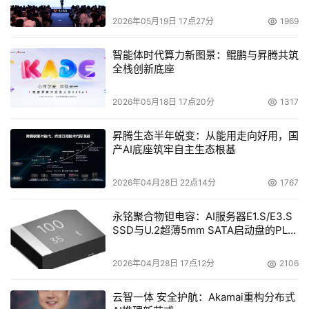
似乎太过夸张了一点。（二）、编辑IP清单：点击Edit选项
2026年05月19日 17点27分
1969
卡，进入IP清单的编辑。在此你可以对其进行删除、复制、
验证等操作。在最下方的Fast URLs Search（快速URLs搜
智能体时代算力新图景：鲲鹏与昇腾共筑
索）栏中填入网址，软件会象IE5.0的网址栏的智能输入那
全栈创新底座
样快速地找到网址，你不仅可以对其进行编辑，而且还可以
2026年05月18日 17点20分
1317
按工具栏中的Ping按钮，Ping一下网址的有关信息，非常方
便。另外，软件还提供为网址提供别名的功能，但在实际使
昇腾生态半年蜕变：从能用走向好用，国
用中效果不太理想。
产AI底座筑牢自主生态根基
三、 高级设置：
掌握以上方法就基本够用了，但是如果想让软件更好
2026年04月28日 22点14分
1767
地为你服务，你必须对其进行设置。在Options（选项）选
永铭聚合物钽电容：AI服务器E1.S/E3.S
项卡中，你可以定制FastNet99。点击Options，进入软件
SSD与U.2超薄5mm SATA启动盘的PLP
的设置画面。General（常规）允许你定制软件的工作方
电容选型分析
式，共有八个复选框：
2026年04月28日 17点12分
2106
Always visible：让软件永远在前台运行
云智一体 安全护航：Akamai重构分布式
Find addresses in background：后台查询地址