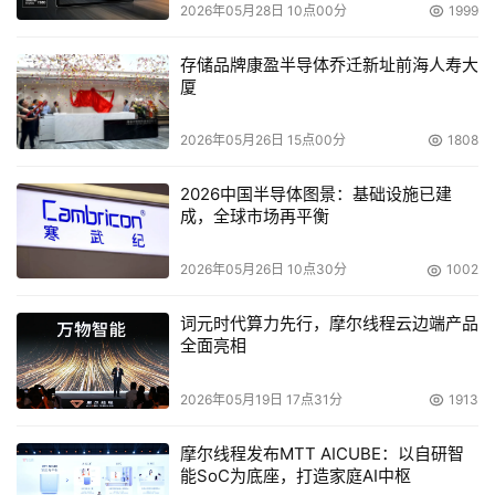
2026年05月28日 10点00分
1999
现方法同上。在此要指出的是，IE、NC和Opera3.xx的收
藏夹（书签）分别是:windowsfavarites目录、
存储品牌康盈半导体乔迁新址前海人寿大
bookmark.htm和opera3.adr文件。
厦
3、 手工添加：Add选项卡为用户手工添加IP清单提
供了极大的方便。软件提供了两种手工添加方式：Find
2026年05月26日 15点00分
1808
IP（查找IP）和Find URLs（查找URLs）。当你选择“查找
2026中国半导体图景：基础设施已建
IP”时，会在下面出现一个文本输入框，在此你输入想要查
成，全球市场再平衡
找的文字网址，比如：
http://www.chinabytecom
，然后
按OK按钮。如果查找到，将显示DONE，否则显示错误信
2026年05月26日 10点30分
1002
息。FastNet99查找IP的速度是非常快的。如果你选择的是
“查找URLs”，将会出现两个输入框，设置要查找的IP地址的
词元时代算力先行，摩尔线程云边端产品
全面亮相
范围，程序会为你查找此范围内的所有的文字网址，当然目
的也是将扫描到的网址添加到IP清单中。
2026年05月19日 17点31分
1913
4、 合并IP清单：如果你手头有IP的清单或者是ISP的
DNS上的IP清单，你可以使用软件自带的HostsMerge程
摩尔线程发布MTT AICUBE：以自研智
能SoC为底座，打造家庭AI中枢
序，使你的电脑摇身一变而成为一个不小的DNS，不过这样