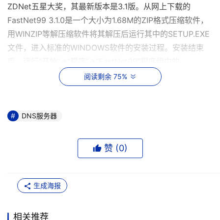
ZDNet五星大奖，其最新版本是3.1版。从网上下载的
FastNet99 3.1.0是一个大小为1.68M的ZIP格式压缩软件，
用WINZIP等解压缩软件将其解压后运行其中的SETUP.EXE
文件，进入标准的WINDOWS软件的安装过程。安装结束
后，运行“开始”→“程序”→“FastNet99”程序组中的
FastNet99，即可启动程序，进入主界面。FastNet99的界
阅读剩余 75%
面非常简洁，上方是四个菜单和工具栏，中间是Add（添
加）、Eidt（编辑）、Options（选项）、Bookmarks（书
签）和History（历史记录）等五个选项卡，通过它们你可
DNS服务器
以完成绝大部分的操作。最下方是三个状态栏，依次显示目
前IP清单中服务器的数量、最近的操作及当前电脑的IP地
赞 (
0
)
址。
二、 使用方法：
FastNet99采用多种方法修改Windows目录下的
生成海报
Hosts文档（IP清单），如果经验证无误，在上网时电脑会
自动参照此文件，而无须查询远端的DNS，所以可以在一定
相关推荐