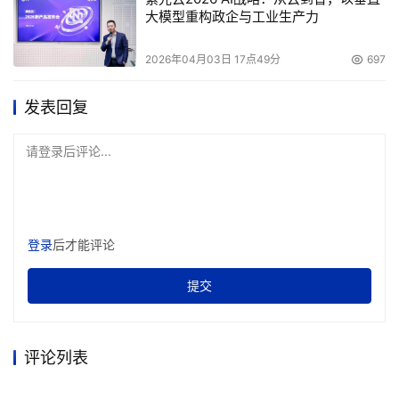
法。
大模型重构政企与工业生产力
Edit：设置打开、编辑Hosts文件的程序。
Batch：设置批处理的条目。
2026年04月03日 17点49分
697
Ping：设置Ping网站时的参数，比如连接数、间隔
发表回复
等。
四、使用心得：
请登录后评论...
虽然你在上网时无须让FastNet99常驻内存，因为一
旦IP清单更新后，每次上网时会自动参考其中的内容，这样
可以为你节省宝贵的系统资源，但是如果你想在连线时随时
更新IP清单，最好让它常驻内存。另外，在Internet上有少
登录
后才能评论
数网站的IP地址是动态的，比如著名的Yahoo网站
（www.yahoo.com）、ICQ网站（icq.mirabilis.com）
提交
等，所以你可以通过工具栏上的ignore list按钮，所这类网
站排除在IP清单之外。
评论列表
五、软件的下载：
至此，你就拥有一个属于自己的DNS了。如果你对