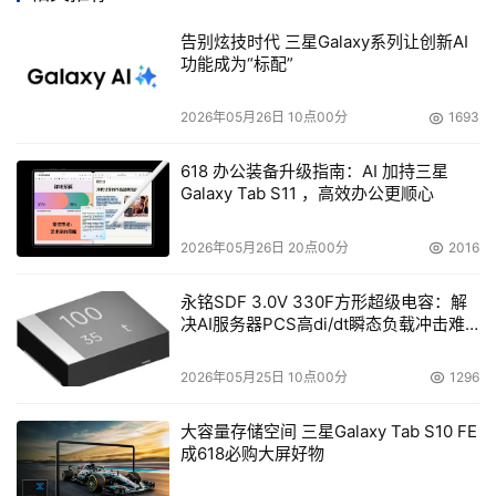
程度上提高上网的速度，久而久之，速度的提升会更明显。
告别炫技时代 三星Galaxy系列让创新AI
（一）、四种添加IP地址的方法：
功能成为“标配”
1、 扫描历史记录：此功能是通过History选项卡来实
现的。FastNet99允许用户扫描浏览器中的历史记录，将已
2026年05月26日 10点00分
1693
访问的网址添加到IP清单中。Microsoft Internet 、
Netscape Communicator、 Opera等三个主要的网络浏览
618 办公装备升级指南：AI 加持三星
Galaxy Tab S11 ，高效办公更顺心
器，它们存放历史记录的目录或文件分别是
c:windowshistory目录、fat.db和global.dat文件。一般情
2026年05月26日 20点00分
2016
况下，当你按下Search the Registry（搜索注册表）后，
软件很快就可以正确地搜索到系统中已安装的浏览器并定位
永铭SDF 3.0V 330F方形超级电容：解
决AI服务器PCS高di/dt瞬态负载冲击难
历史记录。然后，按下Scan按钮，软件即开始扫描已访问
题
过的网址的IP地址，当然这时必须确保处于在线状态。扫描
2026年05月25日 10点00分
1296
结束后，会在中间的状态栏中显示具体的结果。
2、 扫描收藏夹（书签）：除了扫描历史记录外，
大容量存储空间 三星Galaxy Tab S10 FE
FastNet99还可以扫描上述三个浏览器的收藏夹（书签），
成618必购大屏好物
真是体贴之极。点击Bookmark选项卡即可进入。具体的实