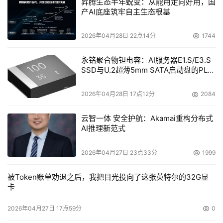
昇腾生态半年蜕变：从能用走向好用，国
产AI底座筑牢自主生态根基
2026年04月28日 22点14分
1744
永铭聚合物钽电容：AI服务器E1.S/E3.S
SSD与U.2超薄5mm SATA启动盘的PLP
电容选型分析
2026年04月28日 17点12分
2084
云智一体 安全护航：Akamai重构分布式
AI推理新范式
2026年04月27日 23点33分
1999
被Token账单劝退之后，我把目光投向了这张英特尔的32G显
卡
2026年04月27日 17点59分
0