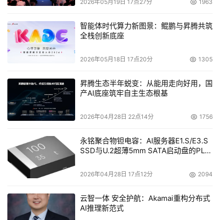
2026年05月19日 17点27分
1963
智能体时代算力新图景：鲲鹏与昇腾共筑
全栈创新底座
2026年05月18日 17点20分
1305
昇腾生态半年蜕变：从能用走向好用，国
产AI底座筑牢自主生态根基
2026年04月28日 22点14分
1756
永铭聚合物钽电容：AI服务器E1.S/E3.S
SSD与U.2超薄5mm SATA启动盘的PLP
电容选型分析
2026年04月28日 17点12分
2094
云智一体 安全护航：Akamai重构分布式
AI推理新范式