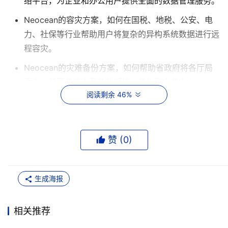
络平台，为企业和办公用户提供全面的数据管理服务。
Neocean的容灾方案，如何在国税、地税、公安、电
力、社保等行业帮助用户将复杂的异构系统数据进行远
程容灾。
Neocean的灾难备份方案，如何帮助省政府将各厅局
委办，甚至各地市县的数据统一备份到灾备中心。
阅读剩余 46%
Neocean的远程复制方案，如何帮助国土资源、石油
石化、教委、教育局网络数据中心从多达数百个分散在
各地的数据点搜集数据，进行统一管理。
赞 (
0
)
Neocean的连续数据保护，如何帮助税务、电力、公
安、社保的复杂系统实施控制在5分钟之内的系统“即时
恢复”，保障系统的连续运行。
生成海报
Neocean的PC服务器/台式机系统恢复和远程启动方
相关推荐
案，如何在电子政务系统、校园教师/学生数据备份、
PC服务器密集环境中提供最方便快捷的系统恢复和无