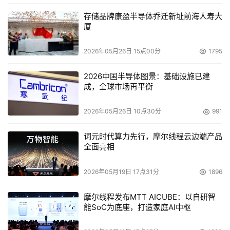
绕IP融合，通过中间件为应用提供硬件资源服务的行业发展
存储品牌康盈半导体乔迁新址前海人寿大
厦
方向。
2026年05月26日 15点00分
1795
本文来源于DOIT传媒，文章内容仅供参考，不构成投资建议。
2026中国半导体图景：基础设施已建
成，全球市场再平衡
2026年05月26日 10点30分
991
词元时代算力先行，摩尔线程云边端产品
全面亮相
2026年05月19日 17点31分
1896
摩尔线程发布MTT AICUBE：以自研智
能SoC为底座，打造家庭AI中枢