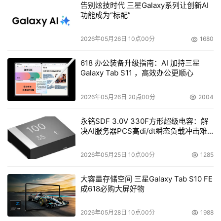
告别炫技时代 三星Galaxy系列让创新AI
盘启动服务，保护用户的EMAIL、WEB、数据库或个
功能成为“标配”
人应用系统免受黑客、病毒、软件故障的破坏。
2026年05月26日 10点00分
1680
Neocean的虚拟磁带库VTL方案，如何在电信、金融和
政府大型数据中心，将每天近10小时的备份时间缩短为
618 办公装备升级指南：AI 加持三星
1小时以内，大大降低备份和恢复的难度，提高备份可
Galaxy Tab S11 ，高效办公更顺心
靠性。
2026年05月26日 20点00分
2004
Neocean的WORM方案，如何在医疗、档案馆、金融
机构中进行原始数据的一次性写入保护，以满足国家法
永铭SDF 3.0V 330F方形超级电容：解
决AI服务器PCS高di/dt瞬态负载冲击难
律和行业单位条例对数据保存时限的要求。
题
2026年05月25日 10点00分
1285
大容量存储空间 三星Galaxy Tab S10 FE
    Neocean自适应网络存储是华为3Com公司多年技术积
成618必购大屏好物
累的结晶，它将成熟的IP技术融入存储，加入了新兴的
CDP、数据复制、VTL、网格等先进技术，以面向应用、面
2026年05月28日 10点00分
1988
向服务为目标建构新一代存储体系，充分体现了基础架构围