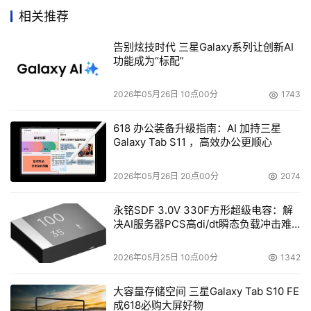
    这两套方案都将采用IP SAN 网络数据存储结构，结合IP 
相关推荐
SAN 网络备份体系结构，构建成一个基于IP SAN 架构的数
告别炫技时代 三星Galaxy系列让创新AI
据容灾系统和Disk-Disk 数据备份系统，这是一个既能满足
功能成为“标配”
用户数据备份要求，又涵盖主流存储体系，用户级的容灾加
2026年05月26日 10点00分
1743
    采用基于 IP SAN 网络存储服务器的 IP SAN 作为备份存
618 办公装备升级指南：AI 加持三星
Galaxy Tab S11 ，高效办公更顺心
    动态扩容。客户可根据需求来逐渐增加用于备份的存储
2026年05月26日 20点00分
2074
容量。IP SAN 网络存储服务器可提供多达256TB 的存储容
永铭SDF 3.0V 330F方形超级电容：解
决AI服务器PCS高di/dt瞬态负载冲击难
题
    可同时达到数据备份及容灾两个目的。由于是基于IP 网
2026年05月25日 10点00分
1342
络，所以备份服务器与备份存储介质之间不受距离的限制。
当把备份介质放到通过 IP 网络连接的异地时，不仅实现了
大容量存储空间 三星Galaxy Tab S10 FE
成618必购大屏好物