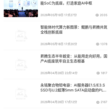
能SoC为底座，打造家庭AI中枢
    同时，采用基于存储策略的备份模式，和自主备份，集
2026年05月19日 17点27分
2035
    通过这个方案能为用户提供完整的数据保护服务。而且
智能体时代算力新图景：鲲鹏与昇腾共筑
能够根据应用的不同要求，来灵活提供不同的客户端配置，
全栈创新底座
能非常灵活的满足用户的最终要求。 
2026年05月18日 17点20分
1378
方案二特点
昇腾生态半年蜕变：从能用走向好用，国
    数据的保护更加安全：本方案不仅仅保护了服务器的历
产AI底座筑牢自主生态根基
史数据，而且也保护了管理备份的备份服务器的数据，这样
2026年04月28日 22点14分
1817
永铭聚合物钽电容：AI服务器E1.S/E3.S
    提升了系统性能：本方案采用了两台备份服务器，每台
SSD与U.2超薄5mm SATA启动盘的PLP
备份服务器都分担了一部分备份任务，与方案一相比较，不
电容选型分析
仅提升了备份服务器的性能而且也节约了大楼间网络传输的
2026年04月28日 17点12分
2167
带宽。 