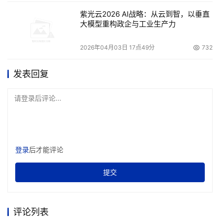
及的传输介质，如支持TCP／IP 网络，这样易于实施，更
紫光云2026 AI战略：从云到智，以垂直
大模型重构政企与工业生产力
    解决了一般容灾系统的比较封闭问题。本方案容灾具有
2026年04月03日 17点49分
732
发表回复
    充分考虑用户对主应用程序运行连续性要求，本容灾系
请登录后评论...
    容灾系统如何保护用户信息的完整性是最核心问题。由
于本方案设计过程中将此作为重要设计指标之一，因此它可
登录
后才能评论
    利用其它技术构建容灾系统存在技术复杂，使用、维护
提交
不方便等问题。而本方案则具有简单、实用的灾难恢复手
评论列表