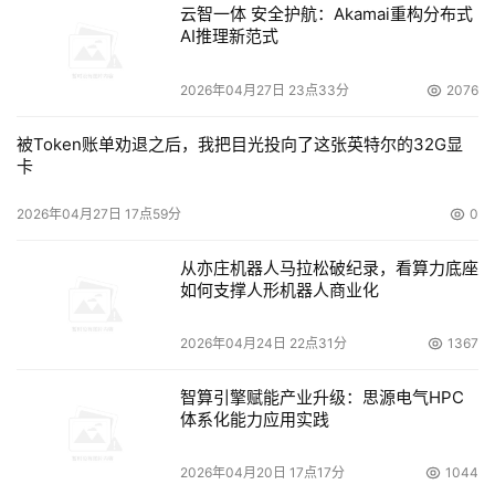
云智一体 安全护航：Akamai重构分布式
方案三特点
AI推理新范式
    本方案是通过异地数据备份来达到数据容灾的目的。 当
2026年04月27日 23点33分
2076
用户对数据恢复的时间要求不高,而且数据变化量不大的情
被Token账单劝退之后，我把目光投向了这张英特尔的32G显
况下,这是一个既经济有稳妥的方案。 
卡
方案的关键点
2026年04月27日 17点59分
0
    如前所述，容灾不但是一个技术问题，更是一个工程问
从亦庄机器人马拉松破纪录，看算力底座
如何支撑人形机器人商业化
    解决了传统技术构建的容灾系统的扩展性和延伸性受限
2026年04月24日 22点31分
1367
智算引擎赋能产业升级：思源电气HPC
体系化能力应用实践
    克服了因对数据传输介质专门要求而带来用户成本增高
问题。以前在建造容灾系统过程中，容灾专线的建设占用了
2026年04月20日 17点17分
1044
用户很大的投资。而存储工程师提供的方案由于采用比较普