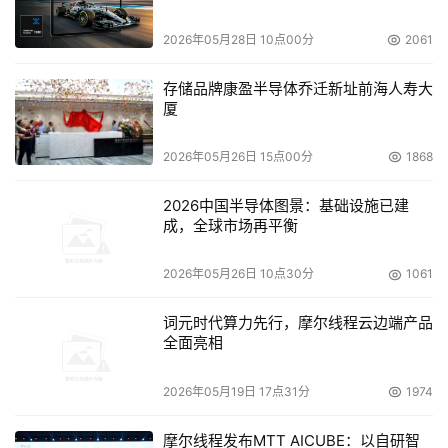
    先进的物理存储系统（IP SAN）与先进的备份技术整合
2026年05月28日 10点00分
2061
在一起。这样取两家之长构成的数据容灾备份系统是其它单
存储品牌康盈半导体乔迁新址前海人寿大
一的软件系统或硬件系统所无法比拟或无法实现的。其中数
厦
据存储系统最大限度地从速度和应用范围方面优化存储资源
和网络资源，扩展了用户存储系统现有的投资；此外还解决
2026年05月26日 15点00分
1868
了集中存储、数据复制、I/O 效率、网络性能等问题。 
2026中国半导体图景：基础设施已建
成，全球市场再平衡
方案一特点
    本方案采用的是区域容灾加集中式备份，采用该集中备
2026年05月26日 10点30分
1061
份方案，能在现有的网络基础上，将各分散服务器的数据完
词元时代算力先行，摩尔线程云边端产品
整可靠的集中备份起来。同时能保证应用和数据的在线快速
全面亮相
备份和恢复。该方案不仅能够提供备份数据的多种拷贝，而
且由于将备份数据和元数据备份在一个备份数据集中，所以
2026年05月19日 17点31分
1974
摩尔线程发布MTT AICUBE：以自研智