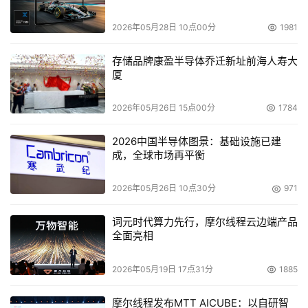
入门级存储服务器可在不产生过高费用的情况下满足存储整
合和近线应用存储需求，同时为公司保留增长的空间。
2026年05月28日 10点00分
1981
FlashCopy可在不中断操作系统卷访问的情况下创建磁盘卷
存储品牌康盈半导体乔迁新址前海人寿大
的一份拷贝，VolumeCopy允许客户制作FlashCopy卷的全
厦
拷贝以帮助提高其数据保护功能。
2026年05月26日 15点00分
1784
    IBM今天已经在Simple SAN解决方案里迈出了重要的一
步，IBM的DS4100和DS4300已经获得了使用该标志的权
2026中国半导体图景：基础设施已建
成，全球市场再平衡
利。SAN套件专为用户提供“外部”SAN经验而设计，中小型
企业可以在没有现场支援的情况下迅速安装一个SAN，而且
2026年05月26日 10点30分
971
在很多情况下所需的时间还不到一个小时。套件中包括了将
服务器连接到第一个SAN或将SAN从数据中心扩展到远程工
词元时代算力先行，摩尔线程云边端产品
作组所需的全部硬件和软件。
全面亮相
2026年05月19日 17点31分
1885
本文来源于DOIT传媒，文章内容仅供参考，不构成投资建议。
摩尔线程发布MTT AICUBE：以自研智