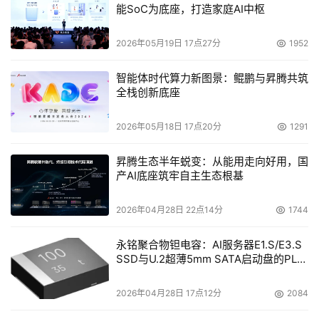
能SoC为底座，打造家庭AI中枢
2026年05月19日 17点27分
1952
智能体时代算力新图景：鲲鹏与昇腾共筑
全栈创新底座
2026年05月18日 17点20分
1291
昇腾生态半年蜕变：从能用走向好用，国
产AI底座筑牢自主生态根基
2026年04月28日 22点14分
1744
永铭聚合物钽电容：AI服务器E1.S/E3.S
SSD与U.2超薄5mm SATA启动盘的PLP
电容选型分析
2026年04月28日 17点12分
2084