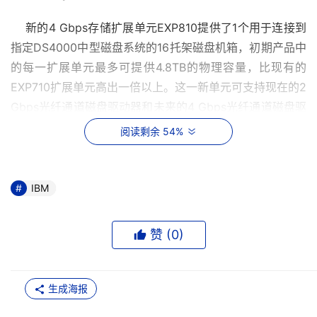
    新的4 Gbps存储扩展单元EXP810提供了1个用于连接到
指定DS4000中型磁盘系统的16托架磁盘机箱，初期产品中
的每一扩展单元最多可提供4.8TB的物理容量，比现有的
EXP710扩展单元高出一倍以上。这一新单元可支持现在的2 
Gbps光纤通道磁盘驱动器和未来的4 Gbps光纤通道磁盘驱
动器，并提供以下的功能和优势：
阅读剩余 54%
通过16个磁盘驱动器托架实现高密度、灵活性和可扩展
性
IBM
减少购买不同容量附加扩展单元的需要，同时帮助大规
模安装设备降低“总购买成本”
赞 (
0
)
DS4000 EXP810提供了一个速度选择切换开关，用户
可选择2Gbps和4Gbps的传输速度
生成海报
增强的灾难恢复和业务连续性功能