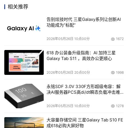
相关推荐
    IBM新的灾难恢复和业务连续性功能旨在帮助保护电子邮
件存储和其它关键任务数据。
告别炫技时代 三星Galaxy系列让创新AI
功能成为“标配”
    很多公司已经选择使用微软 Exchange Server作为自己
2026年05月26日 10点00分
1672
的电子邮件平台。为提高Exchange的可用性，微软推出了
一种卷镜像拷贝服务（Volume Shadow Copy 
618 办公装备升级指南：AI 加持三星
Service），Exchange可使用该服务来消除电子邮件备份所
Galaxy Tab S11 ，高效办公更顺心
要求的时间窗口。IBM使用这种高级服务为自己的DS4000
2026年05月26日 20点00分
1998
存储系统开发了一个简单的自动化业务解决方案，这一被称
为DS4000 Exchange版数据库集成备份（IBD）的解决方
永铭SDF 3.0V 330F方形超级电容：解
案可帮助保护和快速恢复微软 Exchange 2003数据库，从
决AI服务器PCS高di/dt瞬态负载冲击难
题
而改进目前使用的备份战略。
2026年05月25日 10点00分
1278
    另外，IBM System Storage DS4100中还添加了
大容量存储空间 三星Galaxy Tab S10 FE
VolumeCopy和FlashCopy/VolumeCopy组合功能，这种
成618必购大屏好物