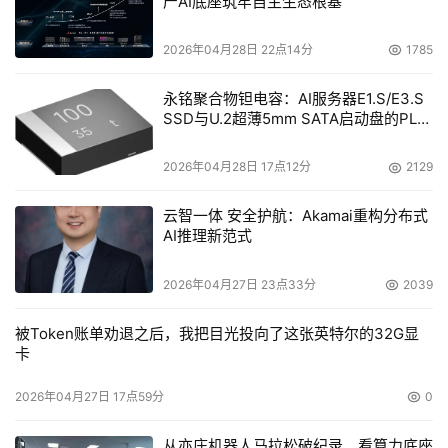
产AI底座筑牢自主生态根基
2026年04月28日 22点14分
1785
永铭聚合物钽电容：AI服务器E1.S/E3.S
SSD与U.2超薄5mm SATA启动盘的PLP
电容选型分析
2026年04月28日 17点12分
2129
云智一体 安全护航：Akamai重构分布式
AI推理新范式
2026年04月27日 23点33分
2039
被Token账单劝退之后，我把目光投向了这张英特尔的32G显
卡
2026年04月27日 17点59分
0
从亦庄机器人马拉松破纪录，看算力底座