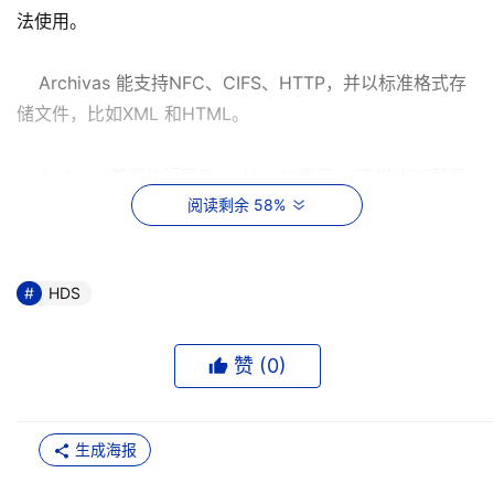
法使用。
Archivas 能支持NFC、CIFS、HTTP，并以标准格式存
储文件，比如XML 和HTML。
Archivas首席执行官Gary Voight表示：“这样HDS就可
以玩‘开放牌’了。”但是，HDS挺进CAS市场的道路会很坎
阅读剩余 58%
坷。自从Centera2002年面市后，EMC已经成功获得2300
家客户，出货产品总容量达70PB。Archivas从去年6月开始
HDS
销售其软件，目前有11家客户。
Taneja Group的分析师Arun Taneja表示这笔OEM交易
赞 (
0
)
对Archivas更有利。
生成海报
Taneja说：“通过与HDS的合作，Archivas才能在市场上
占据一席之地，如果没有OEM合作伙伴，那Archivas可能