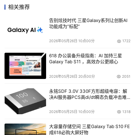
会一直默默无闻，什么也不是。”
相关推荐
告别炫技时代 三星Galaxy系列让创新AI
至于这笔交易对HDS来说会有什么好处，Tanejas说：
功能成为“标配”
“现在Centera的势头这么强劲，很难说因为HDS将有更多
基于XML的CAS他们就会一统天下。”
2026年05月26日 10点00分
1722
618 办公装备升级指南：AI 加持三星
HDS将对Archivas的产品路线图产生一定的影响，并且
Galaxy Tab S11 ，高效办公更顺心
将成为其内容归档平台的主要组成部分。
2026年05月26日 20点00分
2051
Voight期望HDS的销售能占绝大部分。他估算到：“我们
只有五名销售人员，他们的销售能力肯定要比我们强很
永铭SDF 3.0V 330F方形超级电容：解
决AI服务器PCS高di/dt瞬态负载冲击难
多。”
题
2026年05月25日 10点00分
1318
现在Archivas只做软件，这种唯独软件的方式获得越来
越多的欢迎，同时也带来新的竞争。加拿大的一家公司
大容量存储空间 三星Galaxy Tab S10 FE
Bycast与HP和IBM在医疗CAS上都有OEM合作。Permabit
成618必购大屏好物