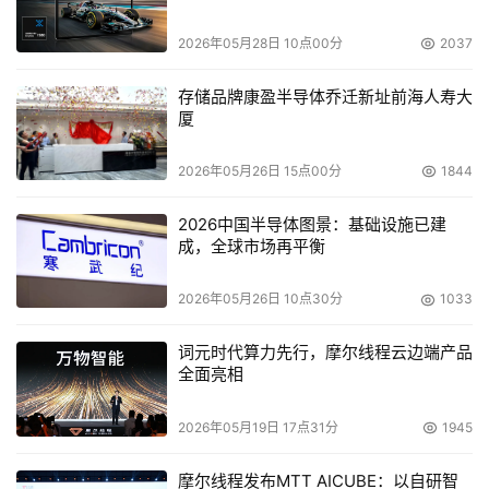
与StorageTek的OEM交易失败后，正准备转型只做软件。
2026年05月28日 10点00分
2037
日立是最后一位进军存档领域的大牌明星。EMC早在
存储品牌康盈半导体乔迁新址前海人寿大
2002年率先推出了Centera。随后，惠普也推出了信息参
厦
考存储系统（Reference Information Storage System ，
RISS），再接下来还有IBM DRR50，NetApp的
2026年05月26日 15点00分
1844
NearStore，Sun IntelliStore，另外私有公司Archivas，
2026中国半导体图景：基础设施已建
Nexsan，Permabit也陆续推出了自己的产品。
成，全球市场再平衡
经过三轮融资后，Archivas共获得投资2800万美元。原
2026年05月26日 10点30分
1033
来的投资者North Bridge Venture Partners、Polaris
词元时代算力先行，摩尔线程云边端产品
Venture Partners、Solstice Capital都参与了本轮融资。
全面亮相
据Voight称，这轮融资获得的1200万美元将主要用于加
2026年05月19日 17点31分
1945
强分销能力来支持HDS。Voight还聘请Roger Cummings
作为该公司一名高管，但是市场副总裁Asim Zaheer和业务
摩尔线程发布MTT AICUBE：以自研智