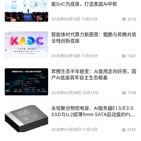
能SoC为底座，打造家庭AI中枢
拓展副总裁Neil Colstad已经离开了Archivas。Cummings
之前就职于存储资源管理创业公司ApplQ，去年AppIQ被惠
2026年05月19日 17点27分
2015
普收购。
智能体时代算力新图景：鲲鹏与昇腾共筑
全栈创新底座
本文来源于DOIT传媒，文章内容仅供参考，不构成投资建议。
2026年05月18日 17点20分
1347
昇腾生态半年蜕变：从能用走向好用，国
产AI底座筑牢自主生态根基
2026年04月28日 22点14分
1794
永铭聚合物钽电容：AI服务器E1.S/E3.S
SSD与U.2超薄5mm SATA启动盘的PLP
电容选型分析
2026年04月28日 17点12分
2140